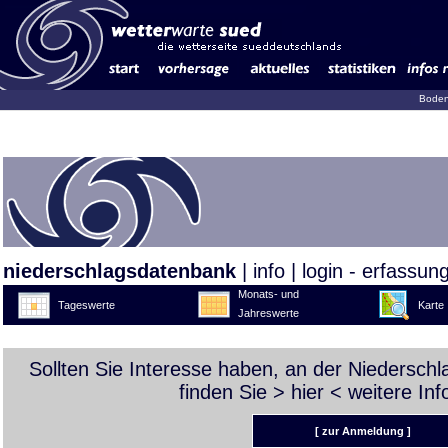
Boden
niederschlagsdatenbank
|
info
|
login - erfassun
Monats- und
Tageswerte
Karte
Jahreswerte
Sollten Sie Interesse haben, an der Niedersch
finden Sie >
hier
< weitere Inf
[ zur Anmeldung ]