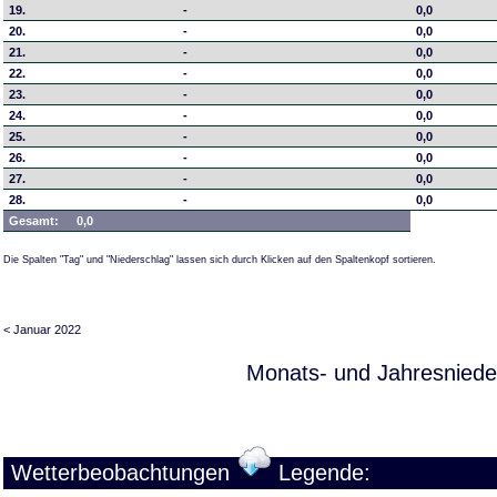
19.
-
0,0
20.
-
0,0
21.
-
0,0
22.
-
0,0
23.
-
0,0
24.
-
0,0
25.
-
0,0
26.
-
0,0
27.
-
0,0
28.
-
0,0
Gesamt:
0,0
Die Spalten "Tag" und "Niederschlag" lassen sich durch Klicken auf den Spaltenkopf sortieren.
< Januar 2022
Monats- und Jahresniede
Wetterbeobachtungen
Legende: