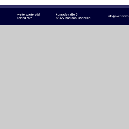
wetterwarte süd
konradstraße 3
info@wetterwa
roland roth
88427 bad schussenried