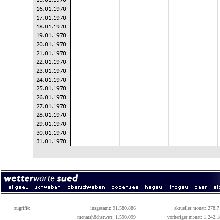
zugriffe:
insgesamt: 91.580.886
aktueller monat: 278.7
monatshöchstwert: 1.590.099
vorheriger monat: 1.242.1