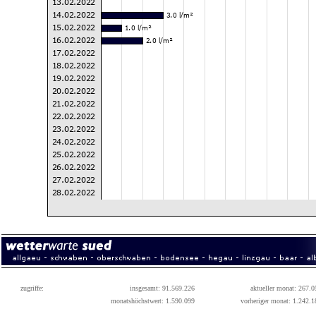
zugriffe:
insgesamt: 91.569.226
aktueller monat: 267.0
monatshöchstwert: 1.590.099
vorheriger monat: 1.242.1