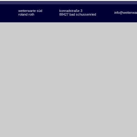
wetterwarte süd
konradstraße 3
info@wetterwa
roland roth
88427 bad schussenried