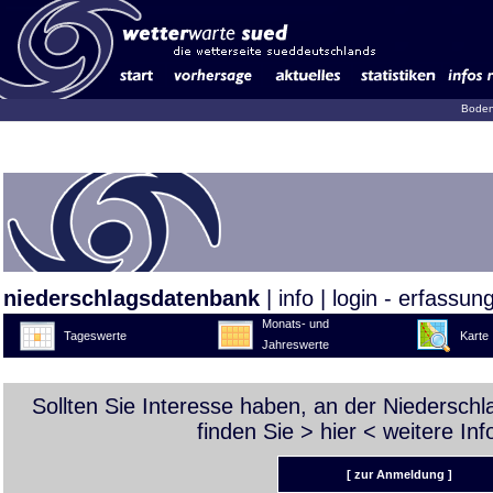
Boden
niederschlagsdatenbank
|
info
|
login - erfassun
Monats- und
Tageswerte
Karte
Jahreswerte
Sollten Sie Interesse haben, an der Niedersch
finden Sie >
hier
< weitere Inf
[ zur Anmeldung ]