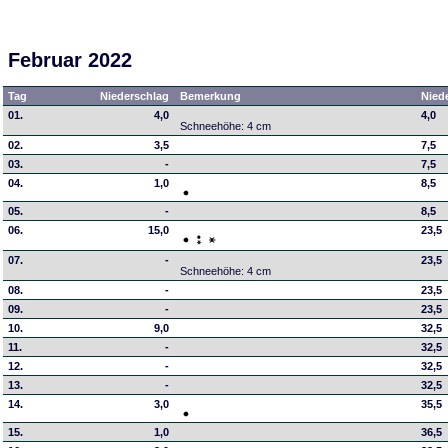
Februar 2022
Tag
Niederschlag
Bemerkung
Nied
01.
4,0
4,0
Schneehöhe: 4 cm
02.
3,5
7,5
03.
-
7,5
04.
1,0
8,5
05.
-
8,5
06.
15,0
23,5
07.
-
23,5
Schneehöhe: 4 cm
08.
-
23,5
09.
-
23,5
10.
9,0
32,5
11.
-
32,5
12.
-
32,5
13.
-
32,5
14.
3,0
35,5
15.
1,0
36,5