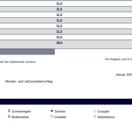
11,5
11,5
11,5
11,5
11,5
11,5
11,5
28,5
Die Angaben sind in l
auf den Spaltenkopf sortieren.
Januar 202
Monats- und Jahresniederschlag
Schneeregen
Schnee
Graupel
Bodennebel
Gewitter
Nebelnässe