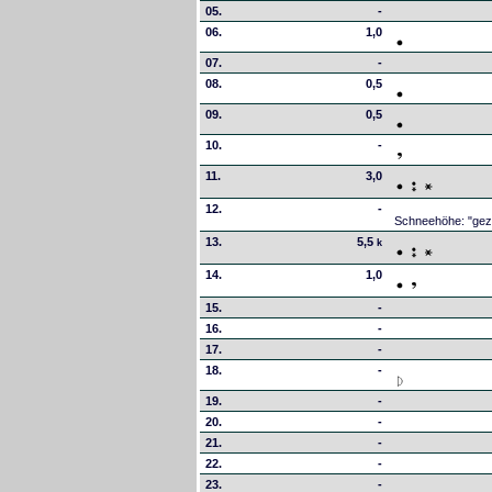
05.
-
06.
1,0
07.
-
08.
0,5
09.
0,5
10.
-
11.
3,0
12.
-
Schneehöhe: "gez
13.
5,5
k
14.
1,0
15.
-
16.
-
17.
-
18.
-
19.
-
20.
-
21.
-
22.
-
23.
-