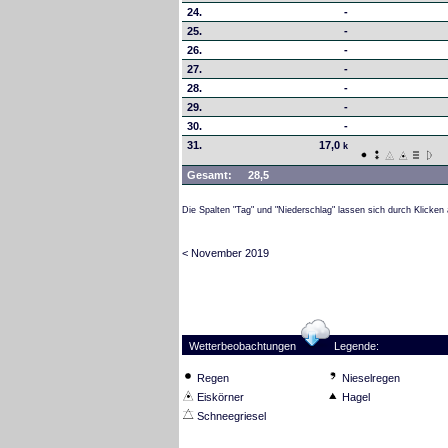
24.
-
25.
-
26.
-
27.
-
28.
-
29.
-
30.
-
31.
17,0
k
Gesamt:
28,5
Die Spalten "Tag" und "Niederschlag" lassen sich durch Klicken 
< November 2019
Wetterbeobachtungen
Legende:
Regen
Nieselregen
Eiskörner
Hagel
Schneegriesel