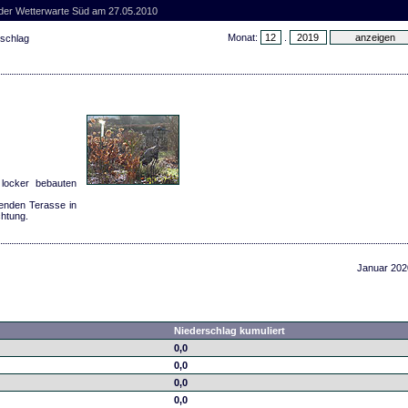
 der Wetterwarte Süd am 27.05.2010
Monat:
.
rschlag
 locker bebauten
henden Terasse in
chtung.
Januar 202
Niederschlag kumuliert
0,0
0,0
0,0
0,0