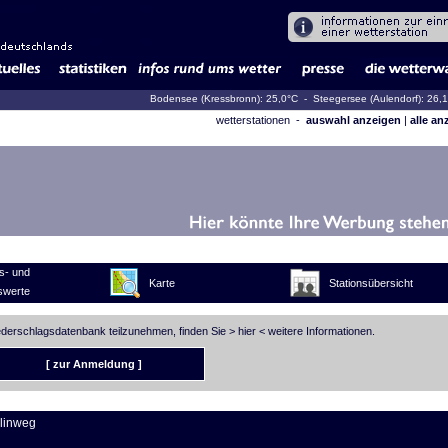
Bodensee (Kressbronn): 25,0°C
- Steegersee (Aulendorf): 26,
wetterstationen -
auswahl anzeigen
|
alle an
s- und
Karte
Stationsübersicht
swerte
iederschlagsdatenbank teilzunehmen, finden Sie >
hier
< weitere Informationen.
[ zur Anmeldung ]
ölinweg