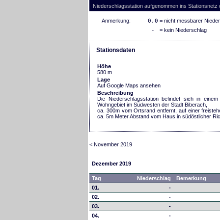
Niederschlagsstation aufgenommen ins Stationsnetz
Anmerkung:
0,0
= nicht messbarer Niede
-
= kein Niederschlag
Stationsdaten
Höhe
580 m
Lage
Auf Google Maps ansehen
Beschreibung
Die Niederschlagsstation befindet sich in einem
Wohngebiet im Südwesten der Stadt Biberach,
ca. 300m vom Ortsrand entfernt, auf einer freiste
ca. 5m Meter Abstand vom Haus in südöstlicher Ri
< November 2019
Dezember 2019
Tag
Niederschlag
Bemerkung
01.
-
02.
-
03.
-
04.
-