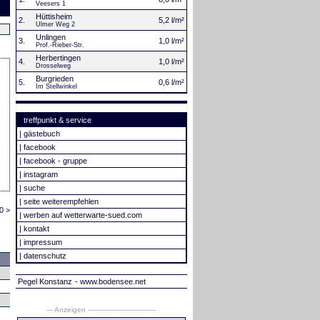
Veesers 1
Hüttisheim
2.
5,2 l/m²
Ulmer Weg 2
Unlingen
3.
1,0 l/m²
Prof.-Rieber-Str.
Herbertingen
4.
1,0 l/m²
Drosselweg
Burgrieden
5.
0,6 l/m²
Im Stellwinkel
treffpunkt & service
|
gästebuch
|
facebook
|
facebook - gruppe
|
instagram
|
suche
|
seite weiterempfehlen
0 >
|
werben auf wetterwarte-sued.com
|
kontakt
|
impressum
|
datenschutz
Pegel Konstanz
- www.bodensee.net
--- Anzeigen --------------------------------