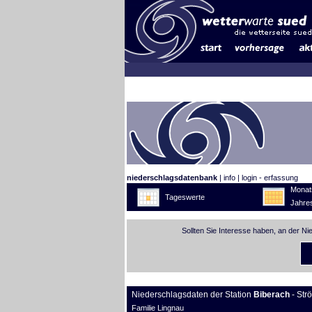
niederschlagsdatenbank
|
info
|
login - erfassung
Monat
Tageswerte
Jahre
Sollten Sie Interesse haben, an der N
Niederschlagsdaten der Station
Biberach
- Str
Familie Lingnau