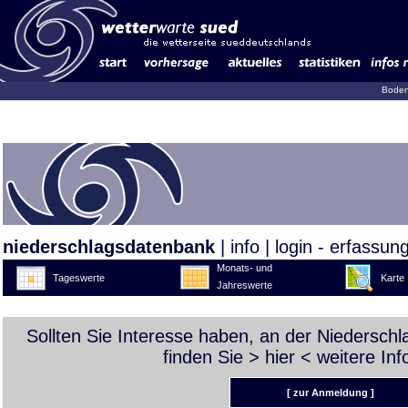
Boden
niederschlagsdatenbank
|
info
|
login - erfassun
Monats- und
Tageswerte
Karte
Jahreswerte
Sollten Sie Interesse haben, an der Niedersch
finden Sie >
hier
< weitere Inf
[ zur Anmeldung ]