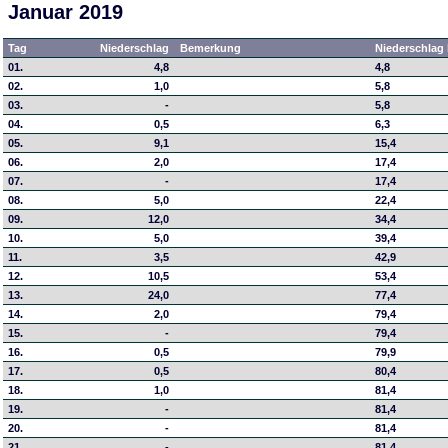
Januar 2019
Tag
Niederschlag
Bemerkung
Niederschlag 
01.
4,8
4,8
02.
1,0
5,8
03.
-
5,8
04.
0,5
6,3
05.
9,1
15,4
06.
2,0
17,4
07.
-
17,4
08.
5,0
22,4
09.
12,0
34,4
10.
5,0
39,4
11.
3,5
42,9
12.
10,5
53,4
13.
24,0
77,4
14.
2,0
79,4
15.
-
79,4
16.
0,5
79,9
17.
0,5
80,4
18.
1,0
81,4
19.
-
81,4
20.
-
81,4
21.
-
81,4