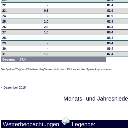
22.
-
81,4
23.
0,5
81,9
24.
-
81,9
25.
1,0
82,9
26.
2,5
85,4
27.
1,0
86,4
28.
-
86,4
29.
-
86,4
30.
-
86,4
31.
1,0
87,4
Gesamt:
87,4
Die Spalten "Tag" und "Niederschlag" lassen sich durch Klicken auf den Spaltenkopf sortieren.
< Dezember 2018
Monats- und Jahresniede
Wetterbeobachtungen
Legende: