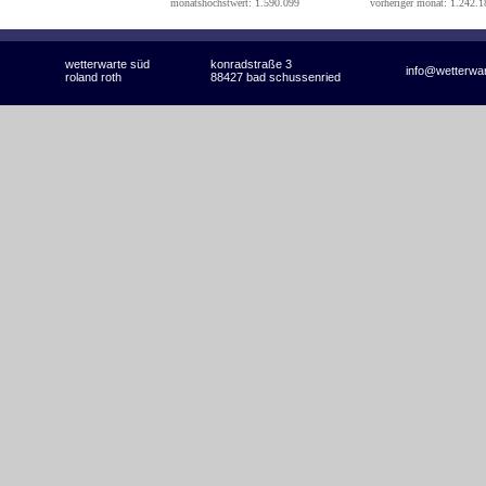
monatshöchstwert: 1.590.099
vorheriger monat: 1.242.1
wetterwarte süd
konradstraße 3
info@wetterwa
roland roth
88427 bad schussenried