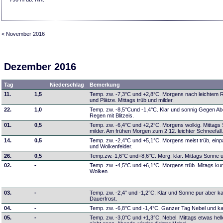
< November 2016
Dezember 2016
Tag
Niederschlag
Bemerkung
11.
1,5
Temp. zw. -7,3°C und +2,8°C. Morgens nach leichtem R
und Plätze. Mittags trüb und milder.
22.
1,0
Temp. zw. -8,5°Cund -1,4°C. Klar und sonnig Gegen Aben
Regen mit Blitzeis.
01.
0,5
Temp. zw. -6,4°C und +2,2°C. Morgens wolkig. Mittags
milder. Am frühen Morgen zum 2.12. leichter Schneefall
14.
0,5
Temp. zw. -2,4°C und +5,1°C. Morgens meist trüb, einp
und Wolkenfelder.
26.
0,5
Temp.zw.-1,6°C und+8,6°C. Morg. klar. Mittags Sonne 
02.
-
Temp. zw. -4,5°C und +6,1°C. Morgens trüb. Mitags kur
Wolken.
03.
-
Temp. zw. -2,4° und -1,2°C. Klar und Sonne pur aber ka
Dauerfrost.
04.
-
Temp. zw. -6,8°C und -1,4°C. Ganzer Tag Nebel und ka
05.
-
Temp. zw. -3,0°C und +1,3°C. Nebel. Mittags etwas hell