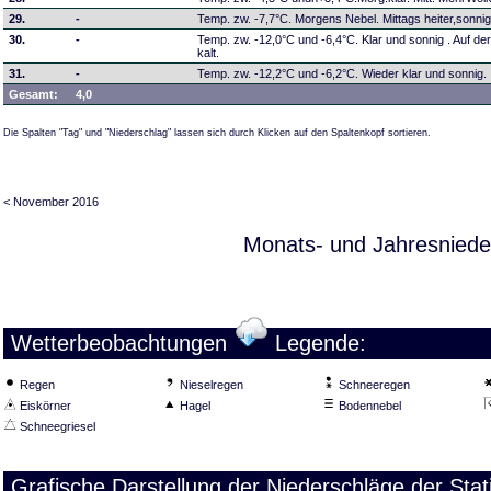
29.
-
Temp. zw. -7,7°C. Morgens Nebel. Mittags heiter,sonnig
30.
-
Temp. zw. -12,0°C und -6,4°C. Klar und sonnig . Auf de
kalt.
31.
-
Temp. zw. -12,2°C und -6,2°C. Wieder klar und sonnig.
Gesamt:
4,0
Die Spalten "Tag" und "Niederschlag" lassen sich durch Klicken auf den Spaltenkopf sortieren.
< November 2016
Monats- und Jahresniede
Wetterbeobachtungen
Legende:
Regen
Nieselregen
Schneeregen
Eiskörner
Hagel
Bodennebel
Schneegriesel
Grafische Darstellung der Niederschläge der Sta