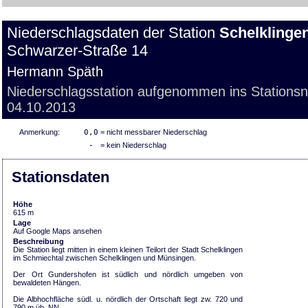
Niederschlagsdaten der Station
Schelklinge
Schwarzer-Straße 14
Hermann Späth
Niederschlagsstation aufgenommen ins Stations
04.10.2013
Anmerkung:
0,0
= nicht messbarer Niederschlag
-
= kein Niederschlag
Stationsdaten
Höhe
615 m
Lage
Auf Google Maps ansehen
Beschreibung
Die Station liegt mitten in einem kleinen Teilort der Stadt Schelklingen
im Schmiechtal zwischen Schelklingen und Münsingen.
Der Ort Gundershofen ist südlich und nördlich umgeben von
bewaldeten Hängen.
Die Albhochfläche südl. u. nördlich der Ortschaft liegt zw. 720 und
790 m üb. NN.