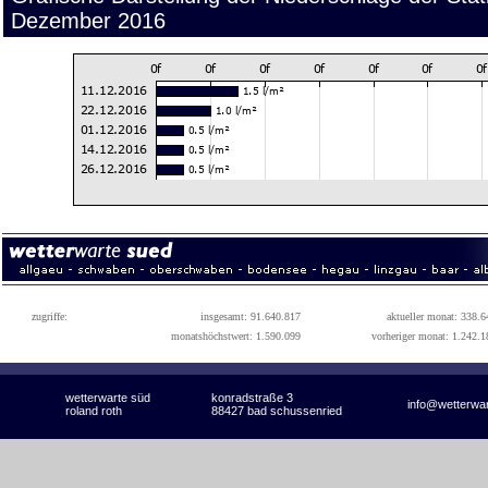
Dezember 2016
zugriffe:
insgesamt: 91.640.817
aktueller monat: 338.6
monatshöchstwert: 1.590.099
vorheriger monat: 1.242.1
wetterwarte süd
konradstraße 3
info@wetterwa
roland roth
88427 bad schussenried