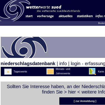
Boden
niederschlagsdatenbank
|
info
|
login - erfassun
Monats- und
Tageswerte
Karte
Jahreswerte
Sollten Sie Interesse haben, an der Niedersch
finden Sie >
hier
< weitere Inf
[ zur Anmeldung ]