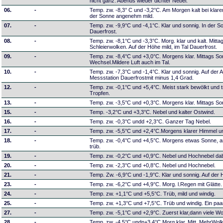
nicht ganz. Abends wieder dichter Nebel.
06.
-
Temp. zw. -8,3° C und -3,2°C. Am Morgen kalt bei klare
der Sonne angenehm mild.
07.
-
Temp. zw. -9,9°C und -4,1°C. Klar und sonnig. In der S
Dauerfrost.
08.
-
Temp. zw. -8,1°C und -3,3°C. Morg. klar und kalt. Mit
Schleierwolken. Auf der Höhe mild, im Tal Dauerfrost.
09.
-
Temp. zw. -8,4°C und +3,0°C. Morgens klar. Mittags S
Wechsel.Mildere Luft auch im Tal.
10.
-
Temp. zw. -7,3°C und -1,4°C. Klar und sonnig. Auf der 
Messstation Dauerfrostmit minus 1,4 Grad.
12.
-
Temp. zw. -0,1°C und +5,4°C. Meist stark bewölkt und t
Tropfen.
13.
-
Temp. zw. -3,5°C und +0,3°C. Morgens klar. Mittags S
15.
-
Temp. -3,2°C und +3,3°C. Nebel und kalter Ostwind.
16.
-
Temp. zw. -0,3°C undd +2,3°C. Ganzer Tag Nebel.
17.
-
Temp. zw. -5,5°C und +2,4°C.Morgens klarer Himmel un
18.
-
Temp. zw. -0,4°C und +4,5°C. Morgens etwas Sonne, 
trüb.
19.
-
Temp. zw. -0,2°C und +0,9°C. Nebel und Hochnebel dabe
20.
-
Temp. zw. -2,3°C und +0,8°C. Nebel und Hochnebel.
21.
-
Temp. Zw. -6,9°C und -1,9°C. Klar und sonnig. Auf der 
23.
-
Temp. zw. -6,2°C und +4,9°C. Morg. l.Regen mit Glätte.
24.
-
Temp. zw. +1,1°C und +5,5°C. Trüb, mild und windig.
25.
-
Temp. zw. +1,3°C und +7,5°C. Trüb und windig. Ein paa
27.
-
Temp. zw. -5,1°C und +2,9°C. Zuerst klar,dann viele Wo
28.
-
Temp. zw. -4,5°C undn+3,4°C.Morg.klar. Mitt. MehrWol