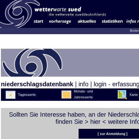
Boden
niederschlagsdatenbank
|
info
|
login - erfassun
Monats- und
Tageswerte
Karte
Jahreswerte
Sollten Sie Interesse haben, an der Niedersch
finden Sie >
hier
< weitere Inf
[ zur Anmeldung ]