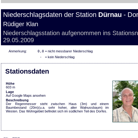
Niederschlagsdaten der Station
Dürnau
- Do
Rüdiger Klan
Niederschlagsstation aufgenommen ins Stations
29.05.2009
Anmerkung:
0,0
= nicht messbarer Niederschlag
-
= kein Niederschlag
Stationsdaten
Höhe
603 m
Lage
Auf Google Maps ansehen
Beschreibung
Der Regenmesser steht zwischen Haus (3m) und einem
Baumbestand (20m)(u.a. sehr hoher, alter Walnussbaum) im
Westen. Das Wohngebiet befindet sich im südlichen Teil des Dorfes.