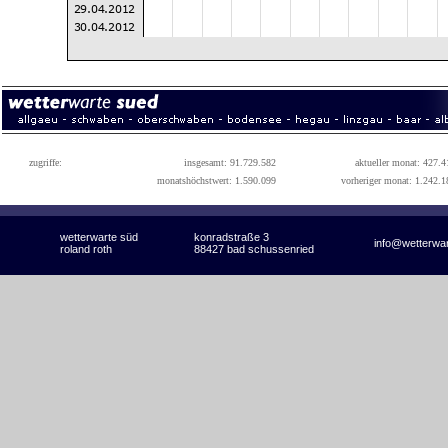
zugriffe:
insgesamt: 91.729.582
aktueller monat: 427.4
monatshöchstwert: 1.590.099
vorheriger monat: 1.242.1
wetterwarte süd
konradstraße 3
info@wetterwa
roland roth
88427 bad schussenried