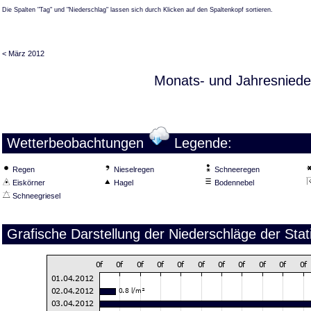
Die Spalten "Tag" und "Niederschlag" lassen sich durch Klicken auf den Spaltenkopf sortieren.
< März 2012
Monats- und Jahresniede
Wetterbeobachtungen
Legende:
Regen
Nieselregen
Schneeregen
Eiskörner
Hagel
Bodennebel
Schneegriesel
Grafische Darstellung der Niederschläge der Stat