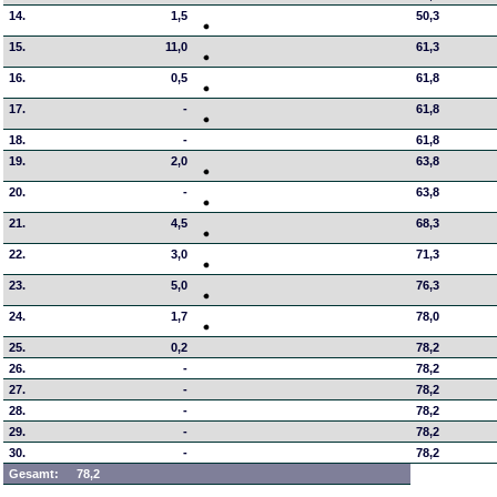
14.
1,5
50,3
15.
11,0
61,3
16.
0,5
61,8
17.
-
61,8
18.
-
61,8
19.
2,0
63,8
20.
-
63,8
21.
4,5
68,3
22.
3,0
71,3
23.
5,0
76,3
24.
1,7
78,0
25.
0,2
78,2
26.
-
78,2
27.
-
78,2
28.
-
78,2
29.
-
78,2
30.
-
78,2
Gesamt:
78,2