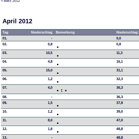
< März 2012
April 2012
Tag
Niederschlag
Bemerkung
Niederschlag 
01.
-
0,0
02.
0,8
0,8
03.
10,5
11,3
04.
4,8
16,1
05.
15,0
31,1
06.
1,2
32,3
07.
4,0
36,3
08.
-
36,3
09.
1,5
37,8
10.
1,2
39,0
11.
8,0
47,0
12.
1,8
48,8
13.
-
48,8