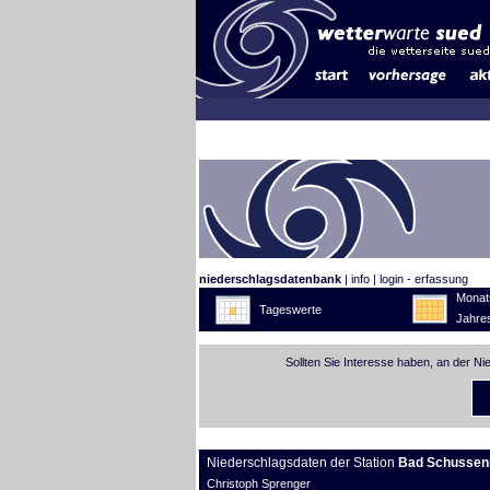
niederschlagsdatenbank
|
info
|
login - erfassung
Monat
Tageswerte
Jahre
Sollten Sie Interesse haben, an der N
Niederschlagsdaten der Station
Bad Schussenr
Christoph Sprenger