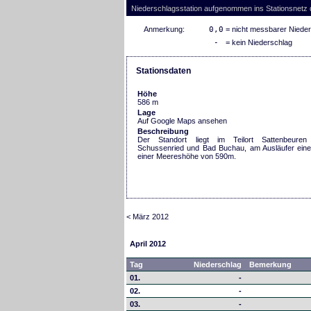
Niederschlagsstation aufgenommen ins Stationsnetz
Anmerkung:
0,0
= nicht messbarer Niede
-
= kein Niederschlag
Stationsdaten
Höhe
586 m
Lage
Auf Google Maps ansehen
Beschreibung
Der Standort liegt im Teilort Sattenbeure
Schussenried und Bad Buchau, am Ausläufer ein
einer Meereshöhe von 590m.
< März 2012
April 2012
Tag
Niederschlag
Bemerkung
01.
-
02.
-
03.
-