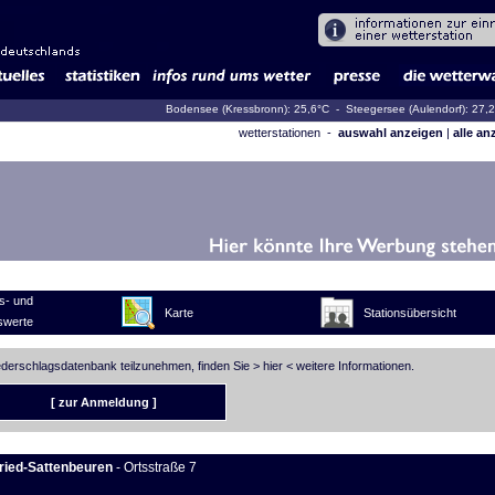
Bodensee (Kressbronn): 25,6°C
- Steegersee (Aulendorf): 27,
wetterstationen -
auswahl anzeigen
|
alle an
s- und
Karte
Stationsübersicht
swerte
iederschlagsdatenbank teilzunehmen, finden Sie >
hier
< weitere Informationen.
[ zur Anmeldung ]
ied-Sattenbeuren
- Ortsstraße 7