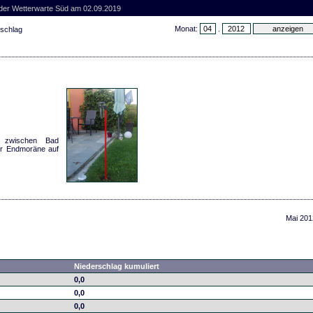
 der Wetterwarte Süd am 02.09.2019
Monat:
.
rschlag
n zwischen Bad
er Endmoräne auf
Mai 201
Niederschlag kumuliert
0,0
0,0
0,0