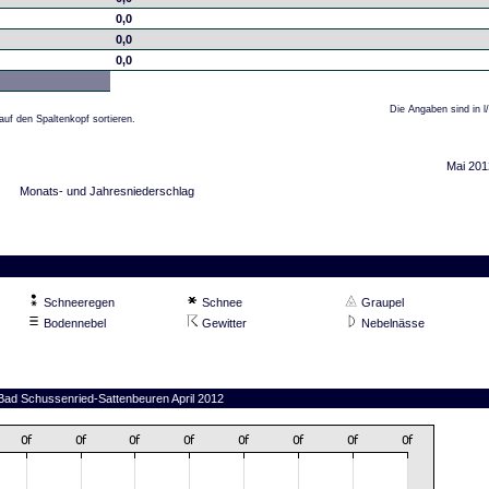
0,0
0,0
0,0
Die Angaben sind in l
auf den Spaltenkopf sortieren.
Mai 201
Monats- und Jahresniederschlag
Schneeregen
Schnee
Graupel
Bodennebel
Gewitter
Nebelnässe
 Bad Schussenried-Sattenbeuren April 2012