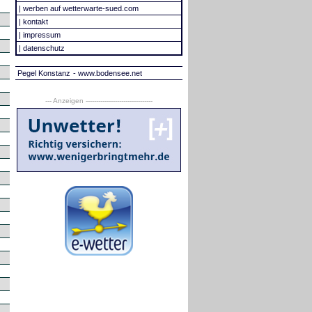
|
werben auf wetterwarte-sued.com
|
kontakt
|
impressum
|
datenschutz
Pegel Konstanz
- www.bodensee.net
--- Anzeigen --------------------------------