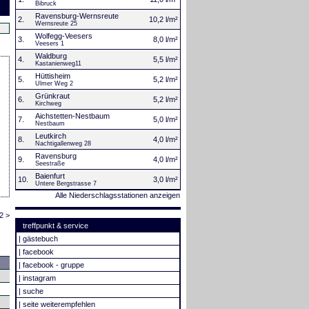
Bibruck
Ravensburg-Wernsreute
2.
10,2 l/m²
Wernsreute 25
Wolfegg-Veesers
3.
8,0 l/m²
Veesers 1
Waldburg
4.
5,5 l/m²
Kastanienweg11
Hüttisheim
5.
5,2 l/m²
Ulmer Weg 2
Grünkraut
6.
5,2 l/m²
Kirchweg
Aichstetten-Nestbaum
7.
5,0 l/m²
Nestbaum
Leutkirch
8.
4,0 l/m²
Nachtigallenweg 28
Ravensburg
9.
4,0 l/m²
Seestraße
Baienfurt
10.
3,0 l/m²
Untere Bergstrasse 7
Alle Niederschlagsstationen anzeigen
2 >
treffpunkt & service
|
gästebuch
|
facebook
|
facebook - gruppe
|
instagram
|
suche
|
seite weiterempfehlen