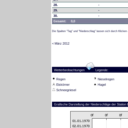
28.
-
29.
-
30.
-
Gesamt:
0,0
Die Spalten "Tag" und "Niederschlag" lassen sich durch Klicken 
< März 2012
Wetterbeobachtungen
Legende:
Regen
Nieselregen
Eiskörner
Hagel
Schneegriesel
Grafische Darstellung der Niederschläge der Station