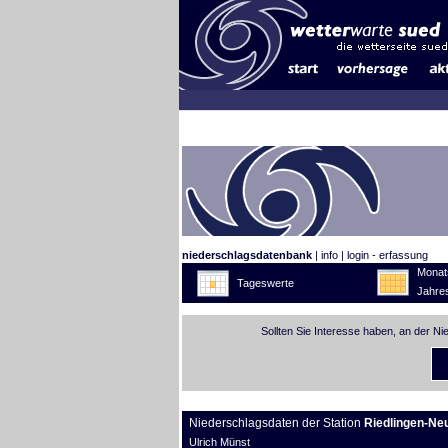
niederschlagsdatenbank
|
info
|
login - erfassung
Monat
Tageswerte
Jahre
Sollten Sie Interesse haben, an der N
Niederschlagsdaten der Station
Riedlingen-Ne
Ulrich Münst