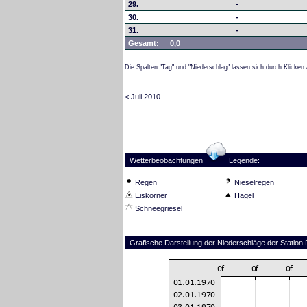
29.
-
30.
-
31.
-
Gesamt:
0,0
Die Spalten "Tag" und "Niederschlag" lassen sich durch Klicken 
< Juli 2010
Wetterbeobachtungen
Legende:
Regen
Nieselregen
Eiskörner
Hagel
Schneegriesel
Grafische Darstellung der Niederschläge der Station