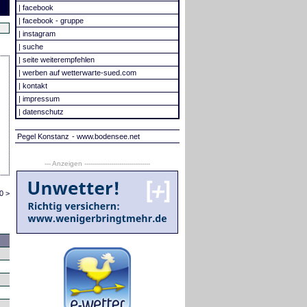
|
facebook
|
facebook - gruppe
|
instagram
|
suche
|
seite weiterempfehlen
|
werben auf wetterwarte-sued.com
|
kontakt
|
impressum
|
datenschutz
Pegel Konstanz
- www.bodensee.net
--- Anzeigen --------------------------------
0 >