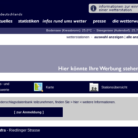
Bodensee (Kressbronn): 25,0°C
- Steegersee (Aulendorf): 25,
wetterstationen -
auswahl anzeigen
|
alle an
s- und
Karte
Stationsübersicht
swerte
iederschlagsdatenbank teilzunehmen, finden Sie >
hier
< weitere Informationen.
[ zur Anmeldung ]
ufra
- Riedlinger Strasse