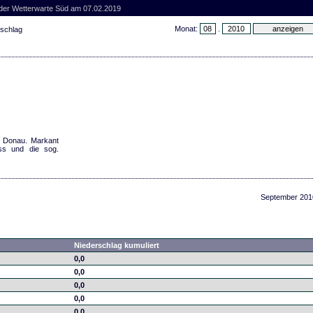
 der Wetterwarte Süd am 07.02.2019
Monat:
.
rschlag
er Donau. Markant
oss und die sog.
September 201
Niederschlag kumuliert
0,0
0,0
0,0
0,0
0,0