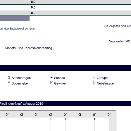
0,0
0,0
0,0
Die Angaben sind in l
auf den Spaltenkopf sortieren.
September 201
Monats- und Jahresniederschlag
Schneeregen
Schnee
Graupel
Bodennebel
Gewitter
Nebelnässe
 Riedlingen-Neufra August 2010