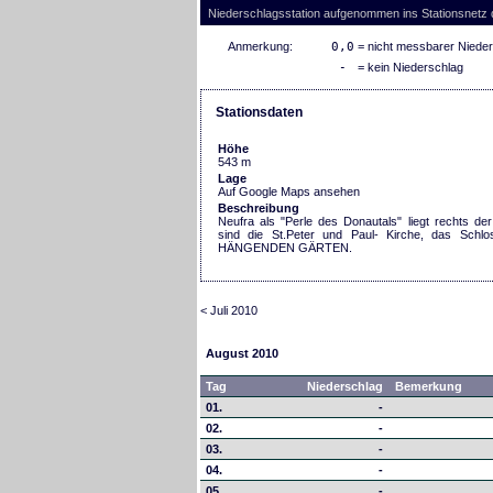
Niederschlagsstation aufgenommen ins Stationsnetz
Anmerkung:
0,0
= nicht messbarer Niede
-
= kein Niederschlag
Stationsdaten
Höhe
543 m
Lage
Auf Google Maps ansehen
Beschreibung
Neufra als "Perle des Donautals" liegt rechts d
sind die St.Peter und Paul- Kirche, das Schl
HÄNGENDEN GÄRTEN.
< Juli 2010
August 2010
Tag
Niederschlag
Bemerkung
01.
-
02.
-
03.
-
04.
-
05.
-