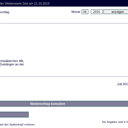
 der Wetterwarte Süd am 21.10.2019
Monat:
.
rschlag
Schwäbischen Alb,
Geislingen an der
Juli 201
Niederschlag kumuliert
Die Angaben sind in l
auf den Spaltenkopf sortieren.