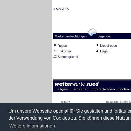
< Mai 2015
Wetterbeobachtungen
Legende:
Regen
Nieselregen
Eiskörner
Hagel
Schneegriesel
zugriffe:
insgesamt: 91.596.5
monatshöchstwert: 1.590.0
Um unsere Webseite optimal für Sie gestalten und fortlau
der Verwendung von Cookies zu. Sie können diese Nutzung
wetterwarte süd
konradstraße 3
Weitere Informationen
roland roth
88427 bad sch