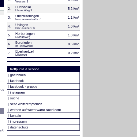
Veesers 1
Hüttisheim
2.
5,2 l/m²
Ulmer Weg 2
Oberdischingen
3.
1,1 l/m²
Normannenstraße 7
Unlingen
4.
1,0 l/m²
Prof.-Rieber-Str.
Herbertingen
5.
1,0 l/m²
Drosselweg
Burgrieden
6.
0,6 l/m²
Im Stellwinkel
Eberhardzell
7.
0,2 l/m²
Lilienweg
treffpunkt & service
|
gästebuch
|
facebook
|
facebook - gruppe
5 >
|
instagram
|
suche
|
seite weiterempfehlen
|
werben auf wetterwarte-sued.com
|
kontakt
|
impressum
|
datenschutz
/m².