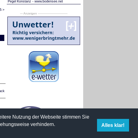
Pegel Konstanz
- www.bodensee.net
5 >
--- Anzeigen --------------------------------
ack
weitere Nutzung der Webseite stimmen Sie
iehungsweise verhindern.
Alles klar!