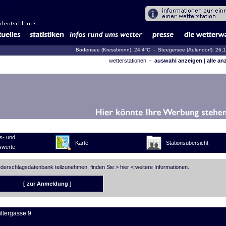
Bodensee (Kressbronn): 24,4°C
- Steegersee (Aulendorf): 26,
wetterstationen -
auswahl anzeigen
|
alle an
s- und
Karte
Stationsübersicht
swerte
iederschlagsdatenbank teilzunehmen, finden Sie >
hier
< weitere Informationen.
[ zur Anmeldung ]
illergasse 9