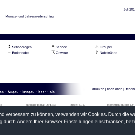
Juli 201
Monats- und Jahresniederschlag
Schneeregen
Schnee
Graupel
Bodennebel
Gewitter
Nebelnässe
drucken
|
nach oben
|
feedb
28
aktueller monat: 294.359
heute: 3.117
momentan online: 134
99
vorheriger monat: 1.242.184
gestern: 33.385
tageshöchstwert: 111.010
fend verbessern zu können, verwenden wir Cookies. Durch die 
 durch Ändern Ihrer Browser-Einstellungen einschränken, bez
>>
kontakt
info@wetterwarte-sued.com
ussenried
>>
impressum