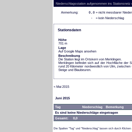
Niederschlagsstation aufgenommen ins Stationsnetz
Anmerkung:
0,0
= nicht messbarer Niede
-
= kein Niederschlag
Stationsdaten
Höhe
701 m
Lage
Auf Google Maps ansehen
Beschreibung
Die Station liegt im Ortskern von Merklingen.
Merklingen befindet sich auf der Hochfläche der 
rund 20 Kilometer nordwestlich von Ulm, zwischen 
Steige und Blaubeuren.
< Mai 2015
Juni 2015
Tag
Niederschlag
Bemerkung
Es sind keine Niederschläge eingetragen
Gesamt:
0,0
Die Spalten "Tag" und "Niederschlag" lassen sich durch Klicken 