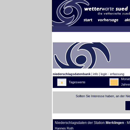
niederschlagsdatenbank
|
info
|
login - erfassung
Monat
Tageswerte
Jahre
Sollten Sie Interesse haben, an der N
Niederschlagsdaten der Station
Merklingen
- M
Hannes Roth