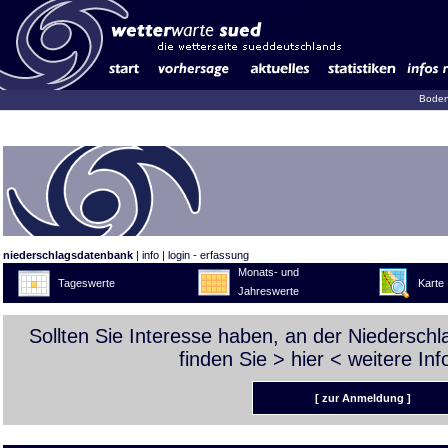
Boden
niederschlagsdatenbank
|
info
|
login - erfassung
Monats- und
Tageswerte
Karte
Jahreswerte
Sollten Sie Interesse haben, an der Niedersch
finden Sie >
hier
< weitere Inf
[ zur Anmeldung ]