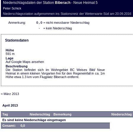
Niederschlagsdaten der Station
Biberach
- Neue Heimat 5
Peter Schick
Niederschlagsstation aufgenommen ins Stationsnetz der Wetterwarte Süd am 20.09.2016
Anmerkung:
0,0
= nicht messbarer Niederschlag
-
= kein Niederschlag
Stationsdaten
Höhe
591 m
Lage
Auf Google Maps ansehen
Beschreibung
Die Station befindet sich im Wohngebiet BC Weises Bild/ Neue
Heimat in einem kleinen Vorgarten frei für den Regeneinfall in ca. 1m
Höhe etwa 1.3 km vom Flugplatz Biberach entfernt.
< März 2013
April 2013
Tag
Niederschlag
Bemerkung
Niederschlag 
Es sind keine Niederschläge eingetragen
Gesamt:
0,0