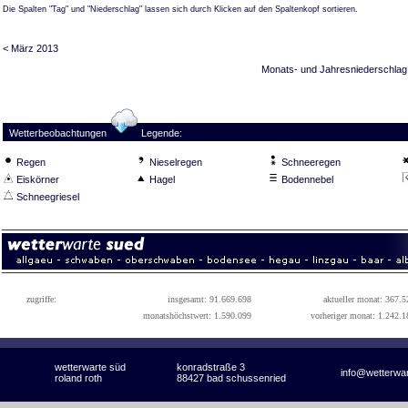
Die Spalten "Tag" und "Niederschlag" lassen sich durch Klicken auf den Spaltenkopf sortieren.
< März 2013
Monats- und Jahresniederschlag
Wetterbeobachtungen
Legende:
Regen
Nieselregen
Schneeregen
Eiskörner
Hagel
Bodennebel
Schneegriesel
zugriffe:
insgesamt: 91.669.698
aktueller monat: 367.5
monatshöchstwert: 1.590.099
vorheriger monat: 1.242.1
wetterwarte süd
konradstraße 3
info@wetterwa
roland roth
88427 bad schussenried