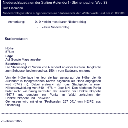
Niederschlagsdaten der Station
Aulendorf
- Steinenbacher Weg 33
Rolf Eisemann
Niederschlagsstation aufgenommen ins Stationsnetz der Wetterwarte Süd am 26.08.2010
Anmerkung:
0,0
= nicht messbarer Niederschlag
-
= kein Niederschlag
Stationsdaten
Höhe
576 m
Lage
Auf Google Maps ansehen
Beschreibung
Die Station liegt im Süden von Aulendorf an einer leichten Hangkante
zum Schussenbecken und ca. 150 m vom Stadtrand entfernt.
Von der Höhenlage her liegt sie fast genau auf der Höhe, die für
Aulendorf in topografischen Karten allgemein als Höhe angegeben
wird (574,9 m). Dabei erstreckt sich das Stadtgebiet in einer
Höhenentwicklung von 540 - 676 m über NN. Den höchsten Punkt
bildet nicht, wie häufig vermutet, der Standort der Hohkreuzkapelle
(667,7 m), sondern ein Punkt im Wald zwischen der
Hohkreuzkapelle und Ebisweiler.
Gemessen wird mit einer "Profigarden 257 041" von HEIPEI aus
Oldenburg
< Februar 2022