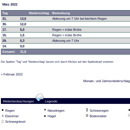
März 2022
Tag
Niederschlag
Bemerkung
31.
13,0
Ablesung um 7 Uhr bei leichtem Regen
30.
12,0
17.
5,0
Regen = trübe Brühe
15.
1,5
Regen = trübe Brühe
29.
0,3
Ablesung um 7 Uhr
14.
0,0
Gesamt:
31,8
Die Spalten "Tag" und "Niederschlag" lassen sich durch Klicken auf den Spaltenkopf sortieren.
< Februar 2022
Monats- und Jahresniederschlag
Wetterbeobachtungen
Legende:
Regen
Nieselregen
Schneeregen
Eiskörner
Hagel
Bodennebel
Schneegriesel