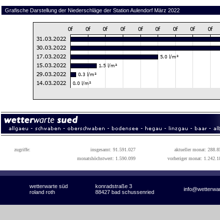
Grafische Darstellung der Niederschläge der Station Aulendorf März 2022
zugriffe:
insgesamt: 91.591.027
aktueller monat: 288.8
monatshöchstwert: 1.590.099
vorheriger monat: 1.242.1
wetterwarte süd
konradstraße 3
info@wetterwa
roland roth
88427 bad schussenried