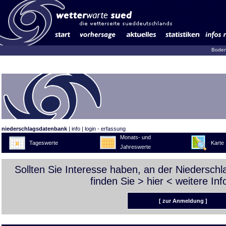
Boden
niederschlagsdatenbank
|
info
|
login - erfassung
Monats- und
Tageswerte
Karte
Jahreswerte
Sollten Sie Interesse haben, an der Niedersch
finden Sie >
hier
< weitere Inf
[ zur Anmeldung ]