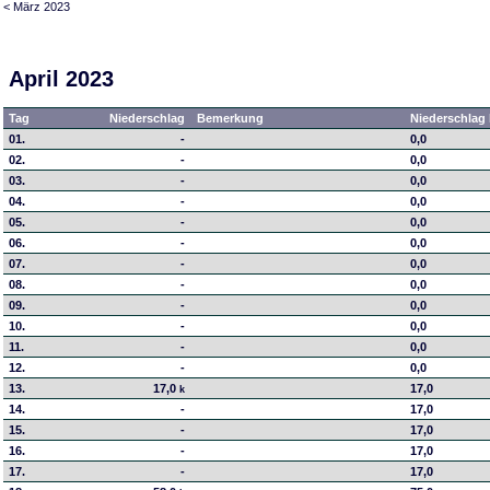
< März 2023
April 2023
Tag
Niederschlag
Bemerkung
Niederschlag 
01.
-
0,0
02.
-
0,0
03.
-
0,0
04.
-
0,0
05.
-
0,0
06.
-
0,0
07.
-
0,0
08.
-
0,0
09.
-
0,0
10.
-
0,0
11.
-
0,0
12.
-
0,0
13.
17,0
17,0
k
14.
-
17,0
15.
-
17,0
16.
-
17,0
17.
-
17,0