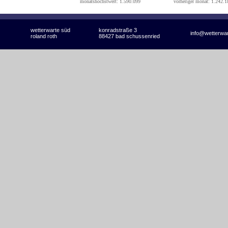
monatshöchstwert: 1.590.099
vorheriger monat: 1.242.1
wetterwarte süd
konradstraße 3
info@wetterwa
roland roth
88427 bad schussenried