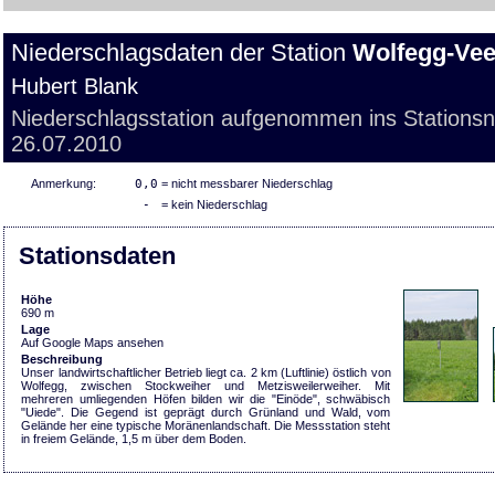
Niederschlagsdaten der Station
Wolfegg-Vee
Hubert Blank
Niederschlagsstation aufgenommen ins Stations
26.07.2010
Anmerkung:
0,0
= nicht messbarer Niederschlag
-
= kein Niederschlag
Stationsdaten
Höhe
690 m
Lage
Auf Google Maps ansehen
Beschreibung
Unser landwirtschaftlicher Betrieb liegt ca. 2 km (Luftlinie) östlich von
Wolfegg, zwischen Stockweiher und Metzisweilerweiher. Mit
mehreren umliegenden Höfen bilden wir die "Einöde", schwäbisch
"Uiede". Die Gegend ist geprägt durch Grünland und Wald, vom
Gelände her eine typische Moränenlandschaft. Die Messstation steht
in freiem Gelände, 1,5 m über dem Boden.