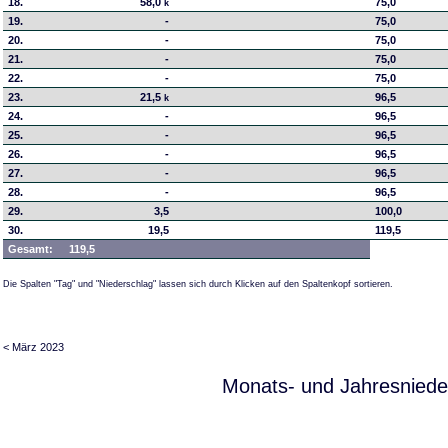
18.
58,0
75,0
k
19.
-
75,0
20.
-
75,0
21.
-
75,0
22.
-
75,0
23.
21,5
96,5
k
24.
-
96,5
25.
-
96,5
26.
-
96,5
27.
-
96,5
28.
-
96,5
29.
3,5
100,0
30.
19,5
119,5
Gesamt:
119,5
Die Spalten "Tag" und "Niederschlag" lassen sich durch Klicken auf den Spaltenkopf sortieren.
< März 2023
Monats- und Jahresniede