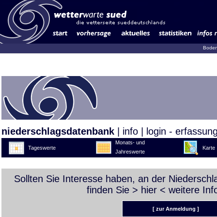
Boden
niederschlagsdatenbank
|
info
|
login - erfassun
Monats- und
Tageswerte
Karte
Jahreswerte
Sollten Sie Interesse haben, an der Niedersch
finden Sie >
hier
< weitere Inf
[ zur Anmeldung ]