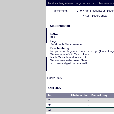
Niederschlagsstation aufgenommen ins Stationsnetz
Anmerkung:
0,0
= nicht messbarer Niede
-
= kein Niederschlag
Stationsdaten
Höhe
599 m
Lage
Auf Google Maps ansehen
Beschreibung
Repperweiler liegt am Rande der Göge (Hohenteng
Wir wohnen in 599 Metern Höhe.
Nach Ostrach sind es ca. 3 km.
Wir wohnen in der freien Natur.
Ich messe digital und manuell.
< März 2026
April 2026
Tag
Niederschlag
Bemerkung
01.
-
02.
-
03.
-