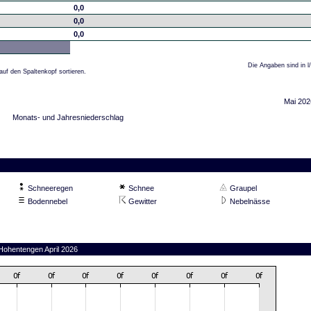
0,0
0,0
0,0
Die Angaben sind in l
auf den Spaltenkopf sortieren.
Mai 202
Monats- und Jahresniederschlag
Schneeregen
Schnee
Graupel
Bodennebel
Gewitter
Nebelnässe
 Hohentengen April 2026