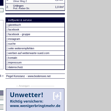
Ulmer Weg 2
Unlingen
2.
1,0 l/m²
Prof.-Rieber-Str.
treffpunkt & service
|
gästebuch
|
facebook
|
facebook - gruppe
|
instagram
|
suche
|
seite weiterempfehlen
|
werben auf wetterwarte-sued.com
|
kontakt
|
impressum
|
datenschutz
6 >
Pegel Konstanz
- www.bodensee.net
--- Anzeigen --------------------------------