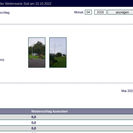
 der Wetterwarte Süd am 10.10.2022
Monat:
.
rschlag
en).
Mai 202
Niederschlag kumuliert
0,0
0,0
0,0