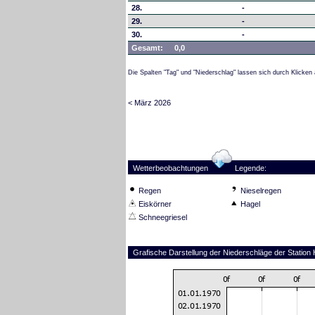
28.
-
29.
-
30.
-
Gesamt:
0,0
Die Spalten "Tag" und "Niederschlag" lassen sich durch Klicken 
< März 2026
Wetterbeobachtungen
Legende:
Regen
Nieselregen
Eiskörner
Hagel
Schneegriesel
Grafische Darstellung der Niederschläge der Station