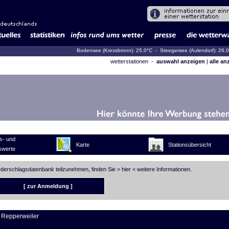
Bodensee (Kressbronn): 25,0°C
- Steegersee (Aulendorf): 26,
wetterstationen -
auswahl anzeigen
|
alle an
s- und
Karte
Stationsübersicht
swerte
iederschlagsdatenbank teilzunehmen, finden Sie >
hier
< weitere Informationen.
[ zur Anmeldung ]
 Repperweiler