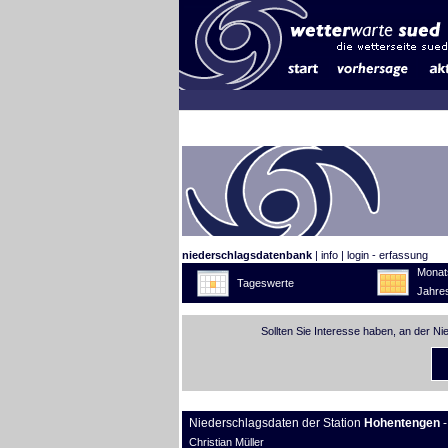
niederschlagsdatenbank
|
info
|
login - erfassung
Monat
Tageswerte
Jahre
Sollten Sie Interesse haben, an der N
Niederschlagsdaten der Station
Hohentengen
-
Christian Müller