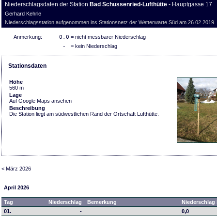
Niederschlagsdaten der Station
Bad Schussenried-Lufthütte
- Hauptgasse 17
Gerhard Kehrle
Niederschlagsstation aufgenommen ins Stationsnetz der Wetterwarte Süd am 26.02.2019
Anmerkung:
0,0
= nicht messbarer Niederschlag
-
= kein Niederschlag
Stationsdaten
Höhe
560 m
Lage
Auf Google Maps ansehen
Beschreibung
Die Station liegt am südwestlichen Rand der Ortschaft Lufthütte.
< März 2026
April 2026
Tag
Niederschlag
Bemerkung
Niederschlag 
01.
-
0,0