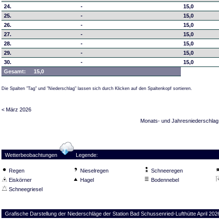
24.
-
15,0
25.
-
15,0
26.
-
15,0
27.
-
15,0
28.
-
15,0
29.
-
15,0
30.
-
15,0
Gesamt:
15,0
Die Spalten "Tag" und "Niederschlag" lassen sich durch Klicken auf den Spaltenkopf sortieren.
< März 2026
Monats- und Jahresniederschlag
Wetterbeobachtungen
Legende:
Regen
Nieselregen
Schneeregen
Eiskörner
Hagel
Bodennebel
Schneegriesel
Grafische Darstellung der Niederschläge der Station Bad Schussenried-Lufthütte April 202