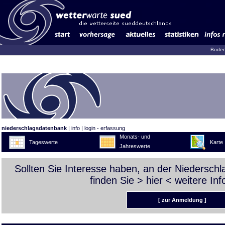
Boden
niederschlagsdatenbank
|
info
|
login - erfassung
Monats- und
Tageswerte
Karte
Jahreswerte
Sollten Sie Interesse haben, an der Niedersch
finden Sie >
hier
< weitere Inf
[ zur Anmeldung ]