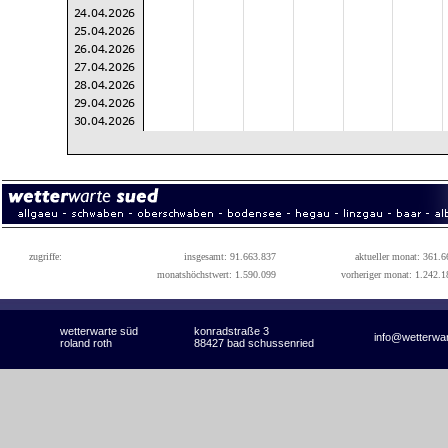
zugriffe:
insgesamt: 91.663.837
aktueller monat: 361.6
monatshöchstwert: 1.590.099
vorheriger monat: 1.242.1
wetterwarte süd
konradstraße 3
info@wetterwa
roland roth
88427 bad schussenried