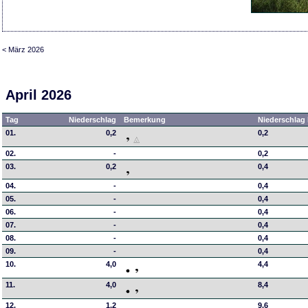
< März 2026
April 2026
Tag
Niederschlag
Bemerkung
Niederschlag 
01.
0,2
0,2
02.
-
0,2
03.
0,2
0,4
04.
-
0,4
05.
-
0,4
06.
-
0,4
07.
-
0,4
08.
-
0,4
09.
-
0,4
10.
4,0
4,4
11.
4,0
8,4
12.
1,2
9,6