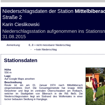
Niederschlagsdaten der Station
Mittelbibera
Straße 2
Karin Cieslikowski
Niederschlagsstation aufgenommen ins Stations
31.08.2015
Anmerkung:
0,0
= nicht messbarer Niederschlag
-
= kein Niederschlag
Stationsdaten
Höhe
556 m
Lage
Auf Google Maps ansehen
Beschreibung
Reute ist ein am 01. Januar 1974 nach Mittelbiberach
eingemeindetes Dorf. Die Gesamtgemeinde hat knapp 4000
Einwohner und liegt im zentralen Oberschwaben am Rotbach,
welcher im Stadtgebiet von Biberach in die Riß fließt. Die
Niederschlagsstation liegt am Südrand des Wolfentales in einer
locker bebauten Siedlung in Hanglage.