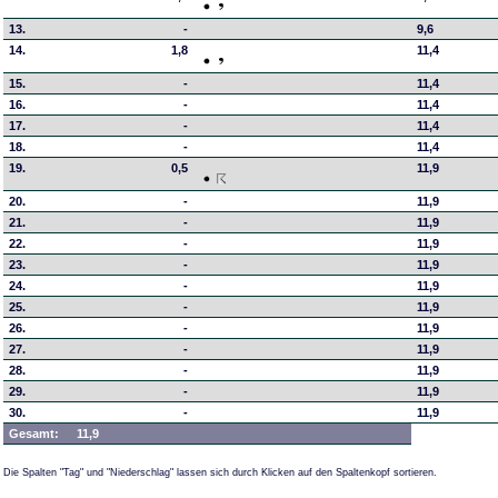
13.
-
9,6
14.
1,8
11,4
15.
-
11,4
16.
-
11,4
17.
-
11,4
18.
-
11,4
19.
0,5
11,9
20.
-
11,9
21.
-
11,9
22.
-
11,9
23.
-
11,9
24.
-
11,9
25.
-
11,9
26.
-
11,9
27.
-
11,9
28.
-
11,9
29.
-
11,9
30.
-
11,9
Gesamt:
11,9
Die Spalten "Tag" und "Niederschlag" lassen sich durch Klicken auf den Spaltenkopf sortieren.