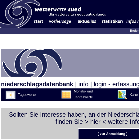
Boden
niederschlagsdatenbank
|
info
|
login - erfassun
Monats- und
Tageswerte
Karte
Jahreswerte
Sollten Sie Interesse haben, an der Niedersch
finden Sie >
hier
< weitere Inf
[ zur Anmeldung ]