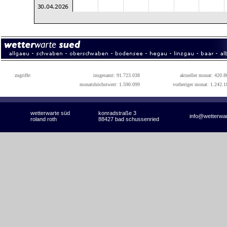
zugriffe:
insgesamt: 91.723.038
aktueller monat: 420.8
monatshöchstwert: 1.590.099
vorheriger monat: 1.242.1
wetterwarte süd
konradstraße 3
info@wetterwa
roland roth
88427 bad schussenried