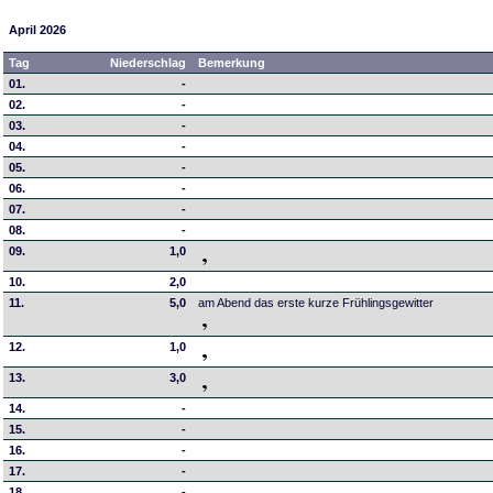
April 2026
Tag
Niederschlag
Bemerkung
01.
-
02.
-
03.
-
04.
-
05.
-
06.
-
07.
-
08.
-
09.
1,0
10.
2,0
11.
5,0
am Abend das erste kurze Frühlingsgewitter
12.
1,0
13.
3,0
14.
-
15.
-
16.
-
17.
-
18.
-