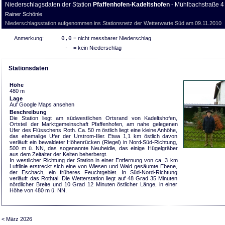
Niederschlagsdaten der Station
Pfaffenhofen-Kadeltshofen
- Mühlbachstraße 4
Rainer Schönle
Niederschlagsstation aufgenommen ins Stationsnetz der Wetterwarte Süd am 09.11.2010
Anmerkung:
0,0
= nicht messbarer Niederschlag
-
= kein Niederschlag
Stationsdaten
Höhe
480 m
Lage
Auf Google Maps ansehen
Beschreibung
Die Station liegt am südwestlichen Ortsrand von Kadeltshofen,
Ortsteil der Marktgemeinschaft Pfaffenhofen, am nahe gelegenen
Ufer des Flüsschens Roth. Ca. 50 m östlich liegt eine kleine Anhöhe,
das ehemalige Ufer der Urstrom-Iller. Etwa 1,1 km östlich davon
verläuft ein bewaldeter Höhenrücken (Riegel) in Nord-Süd-Richtung,
500 m ü. NN, das sogenannte Neuheidle, das einige Hügelgräber
aus dem Zeitalter der Kelten beherbergt.
In westlicher Richtung der Station in einer Entfernung von ca. 3 km
Luftlinie erstreckt sich eine von Wiesen und Wald gesäumte Ebene,
der Eschach, ein früheres Feuchtgebiet. In Süd-Nord-Richtung
verläuft das Rothtal. Die Wetterstation liegt auf 48 Grad 35 Minuten
nördlicher Breite und 10 Grad 12 Minuten östlicher Länge, in einer
Höhe von 480 m ü. NN.
< März 2026