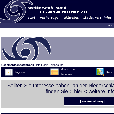
Boden
niederschlagsdatenbank
|
info
|
login - erfassung
Monats- und
Tageswerte
Karte
Jahreswerte
Sollten Sie Interesse haben, an der Niedersch
finden Sie >
hier
< weitere Inf
[ zur Anmeldung ]