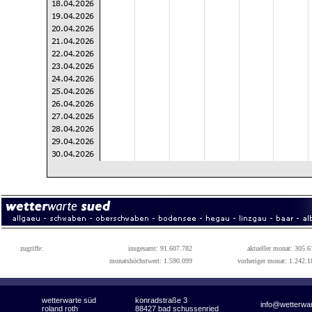
zugriffe:
insgesamt: 91.607.782
aktueller monat: 305.6
monatshöchstwert: 1.590.099
vorheriger monat: 1.242.1
wetterwarte süd
konradstraße 3
info@wetterwa
roland roth
88427 bad schussenried