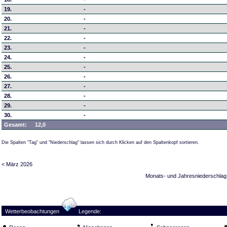
19.
-
20.
-
21.
-
22.
-
23.
-
24.
-
25.
-
26.
-
27.
-
28.
-
29.
-
30.
-
Gesamt:
12,0
Die Spalten "Tag" und "Niederschlag" lassen sich durch Klicken auf den Spaltenkopf sortieren.
< März 2026
Monats- und Jahresniederschlag
Wetterbeobachtungen
Legende: