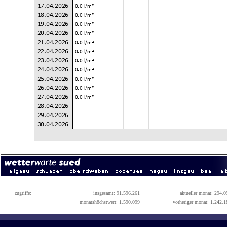
zugriffe:
insgesamt: 91.596.261
aktueller monat: 294.0
monatshöchstwert: 1.590.099
vorheriger monat: 1.242.1