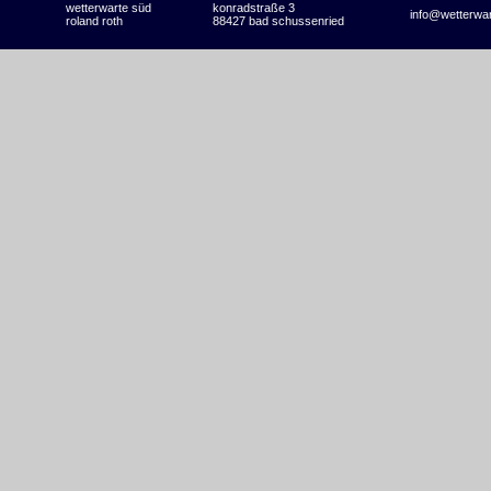
wetterwarte süd
konradstraße 3
info@wetterwa
roland roth
88427 bad schussenried