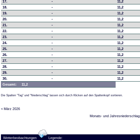
17.
-
11,2
18.
-
11,2
19.
-
11,2
20.
-
11,2
21.
-
11,2
22.
-
11,2
23.
-
11,2
24.
-
11,2
25.
-
11,2
26.
-
11,2
27.
-
11,2
28.
-
11,2
29.
-
11,2
30.
-
11,2
Gesamt:
11,2
Die Spalten "Tag" und "Niederschlag" lassen sich durch Klicken auf den Spaltenkopf sortieren.
< März 2026
Monats- und Jahresniederschlag
Wetterbeobachtungen
Legende: