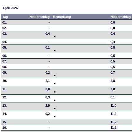
April 2026
Tag
Niederschlag
Bemerkung
Niederschlag 
01.
-
0,0
02.
-
0,0
03.
0,4
0,4
04.
-
0,4
05.
0,1
0,5
06.
-
0,5
07.
-
0,5
08.
-
0,5
09.
0,2
0,7
10.
4,1
4,8
11.
3,0
7,8
12.
0,3
8,1
13.
2,9
11,0
14.
0,2
11,2
15.
-
11,2
16.
-
11,2