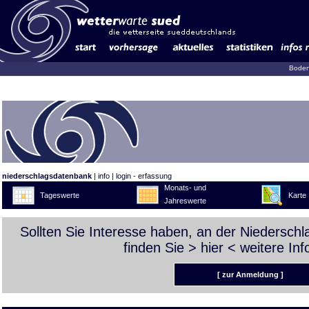
Boden
niederschlagsdatenbank
|
info
|
login - erfassung
Monats- und
Tageswerte
Karte
Jahreswerte
Sollten Sie Interesse haben, an der Niedersch
finden Sie >
hier
< weitere Inf
[ zur Anmeldung ]