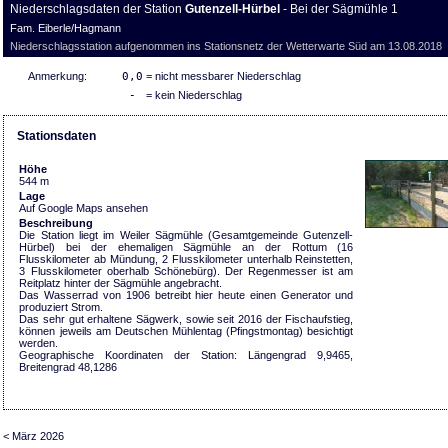
Niederschlagsdaten der Station
Gutenzell-Hürbel
- Bei der Sägmühle 1
Fam. Eiberle/Hagmann
Niederschlagsstation aufgenommen ins Stationsnetz der Wetterwarte Süd am 13.08.2018
Anmerkung:
0,0
= nicht messbarer Niederschlag
-
= kein Niederschlag
Stationsdaten
Höhe
544 m
Lage
Auf Google Maps ansehen
Beschreibung
Die Station liegt im Weiler Sägmühle (Gesamtgemeinde Gutenzell-
Hürbel) bei der ehemaligen Sägmühle an der Rottum (16
Flusskilometer ab Mündung, 2 Flusskilometer unterhalb Reinstetten,
3 Flusskilometer oberhalb Schönebürg). Der Regenmesser ist am
Reitplatz hinter der Sägmühle angebracht.
Das Wasserrad von 1906 betreibt hier heute einen Generator und
produziert Strom.
Das sehr gut erhaltene Sägwerk, sowie seit 2016 der Fischaufstieg,
können jeweils am Deutschen Mühlentag (Pfingstmontag) besichtigt
werden.
Geographische Koordinaten der Station: Längengrad 9,9465,
Breitengrad 48,1286
< März 2026