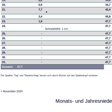
19.
2,2
33,8
20.
0,9
34,7
21.
7,7
42,4
22.
3,4
45,8
23.
1,9
47,7
24.
-
47,7
Schneehöhe: 1 cm
25.
-
47,7
26.
-
47,7
27.
-
47,7
28.
-
47,7
29.
-
47,7
30.
-
47,7
31.
-
47,7
Gesamt:
47,7
Die Spalten "Tag" und "Niederschlag" lassen sich durch Klicken auf den Spaltenkopf sortieren.
< November 2024
Monats- und Jahresniede