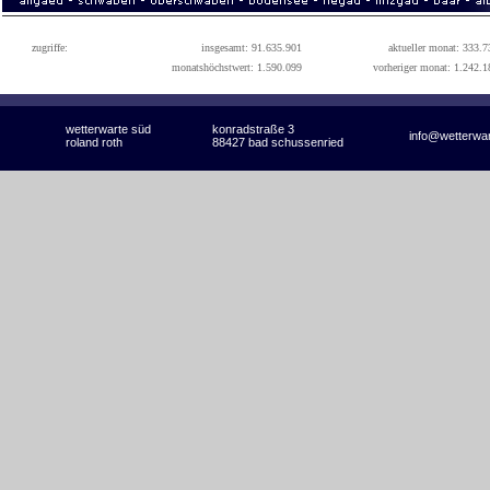
zugriffe:
insgesamt: 91.635.901
aktueller monat: 333.7
monatshöchstwert: 1.590.099
vorheriger monat: 1.242.1
wetterwarte süd
konradstraße 3
info@wetterwa
roland roth
88427 bad schussenried