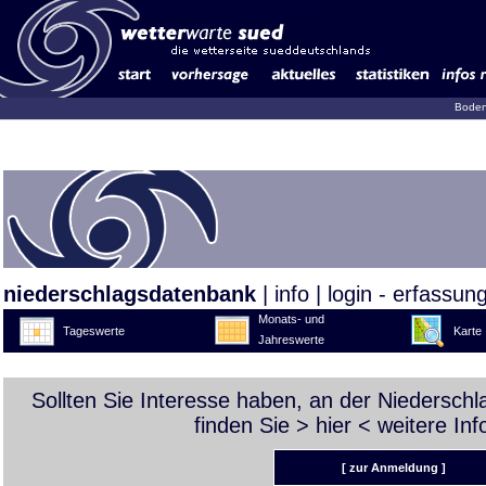
Boden
niederschlagsdatenbank
|
info
|
login - erfassun
Monats- und
Tageswerte
Karte
Jahreswerte
Sollten Sie Interesse haben, an der Niedersch
finden Sie >
hier
< weitere Inf
[ zur Anmeldung ]