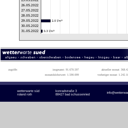
zugriffe:
insgesamt: 91.670.597
aktueller monat: 368.4
monatshöchstwert: 1.590.099
vorheriger monat: 1.242.1
wetterwarte süd
konradstraße 3
info@wetterwa
roland roth
88427 bad schussenried