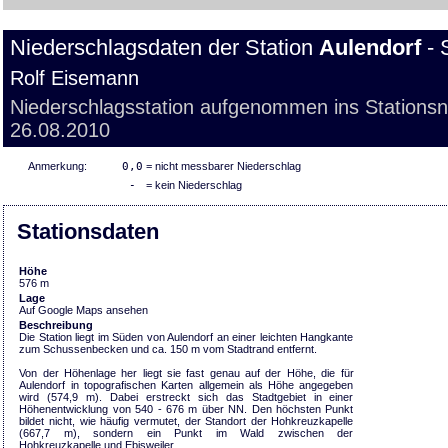
Niederschlagsdaten der Station
Aulendorf
- 
Rolf Eisemann
Niederschlagsstation aufgenommen ins Stations
26.08.2010
Anmerkung:
0,0
= nicht messbarer Niederschlag
-
= kein Niederschlag
Stationsdaten
Höhe
576 m
Lage
Auf Google Maps ansehen
Beschreibung
Die Station liegt im Süden von Aulendorf an einer leichten Hangkante
zum Schussenbecken und ca. 150 m vom Stadtrand entfernt.
Von der Höhenlage her liegt sie fast genau auf der Höhe, die für
Aulendorf in topografischen Karten allgemein als Höhe angegeben
wird (574,9 m). Dabei erstreckt sich das Stadtgebiet in einer
Höhenentwicklung von 540 - 676 m über NN. Den höchsten Punkt
bildet nicht, wie häufig vermutet, der Standort der Hohkreuzkapelle
(667,7 m), sondern ein Punkt im Wald zwischen der
Hohkreuzkapelle und Ebisweiler.