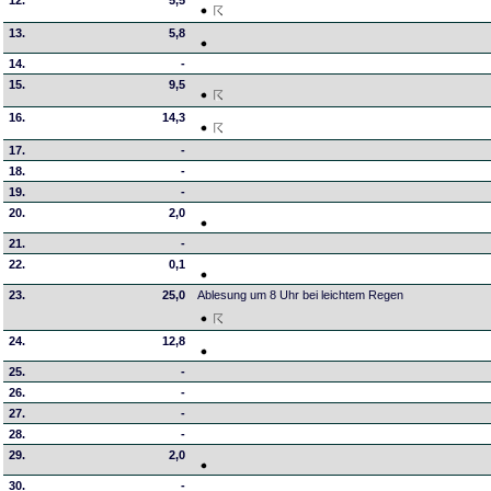
12.
5,5
13.
5,8
14.
-
15.
9,5
16.
14,3
17.
-
18.
-
19.
-
20.
2,0
21.
-
22.
0,1
23.
25,0
Ablesung um 8 Uhr bei leichtem Regen
24.
12,8
25.
-
26.
-
27.
-
28.
-
29.
2,0
30.
-