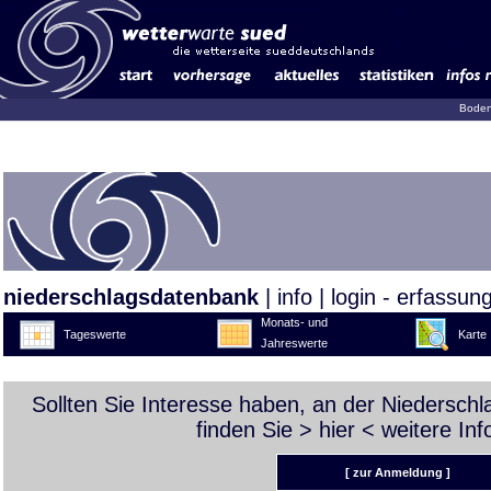
Boden
niederschlagsdatenbank
|
info
|
login - erfassun
Monats- und
Tageswerte
Karte
Jahreswerte
Sollten Sie Interesse haben, an der Niedersch
finden Sie >
hier
< weitere Inf
[ zur Anmeldung ]