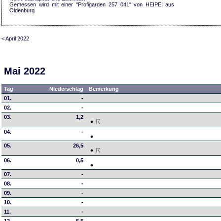
Gemessen wird mit einer "Profigarden 257 041" von HEIPEI aus
Oldenburg
< April 2022
Mai 2022
Tag
Niederschlag
Bemerkung
01.
-
02.
-
03.
1,2
04.
-
05.
26,5
06.
0,5
07.
-
08.
-
09.
-
10.
-
11.
-