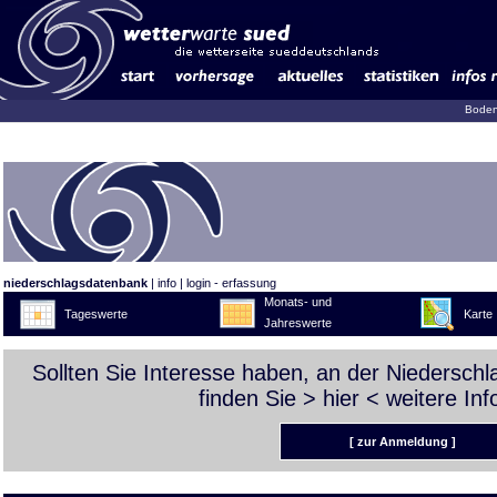
Boden
niederschlagsdatenbank
|
info
|
login - erfassung
Monats- und
Tageswerte
Karte
Jahreswerte
Sollten Sie Interesse haben, an der Niedersch
finden Sie >
hier
< weitere Inf
[ zur Anmeldung ]