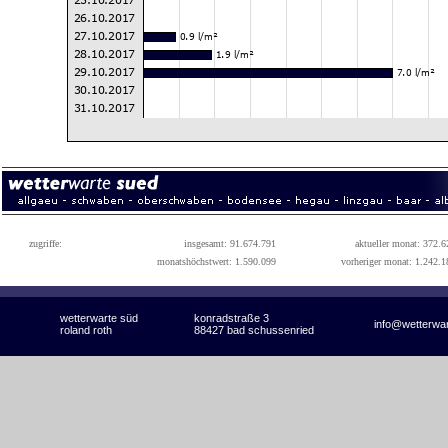
zugriffe:
insgesamt: 91.674.791
aktueller monat: 372.6
monatshöchstwert: 1.590.099
vorheriger monat: 1.242.1
wetterwarte süd
konradstraße 3
info@wetterwa
roland roth
88427 bad schussenried