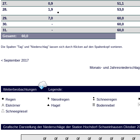
27.
0,9
51,1
28.
1,9
53,0
29.
7,0
60,0
30.
-
60,0
31.
-
60,0
Gesamt:
60,0
Die Spalten "Tag" und "Niederschlag" lassen sich durch Klicken auf den Spaltenkopf sortieren.
< September 2017
Monats- und Jahresniederschlag
Wetterbeobachtungen
Legende:
Regen
Nieselregen
Schneeregen
Eiskörner
Hagel
Bodennebel
Schneegriesel
Grafische Darstellung der Niederschläge der Station Hochdorf-Schweinhausen Oktober 2