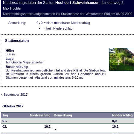
Niederschlagsdaten der Station
Hochdorf-Schweinhausen
- Lindenweg 2
Max Huchler
Niederschlagsstation aufgenommen ins Stationsnetz der Wetterwarte Süd am 06.09.2009
Anmerkung:
0,0
= nicht messbarer Niederschlag
-
= kein Niederschlag
Stationsdaten
Höhe
556 m
Lage
Auf Google Maps ansehen
Beschreibung
Schweinhausen liegt am östlichen Talrand des Rißtal. Die Station liegt
im Ortskern in einem großen Garten. Zu den Gebäuden und zu
Bäumen besteht ein Abstand von mindestens 8-10 m.
< September 2017
Oktober 2017
Tag
Niederschlag
Bemerkung
Niederschlag 
01.
-
0,0
02.
10,2
10,2