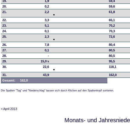
19.
1,9
59,4
20.
0,2
59,6
21.
2,2
61,8
22.
3,3
65,1
23.
5,1
70,2
24.
0,1
70,3
25.
2,3
72,6
26.
7,8
80,4
27.
0,1
80,5
28.
-
80,5
29.
15,0
95,5
k
30.
22,6
118,1
31.
43,9
162,0
Gesamt:
162,0
Die Spalten "Tag" und "Niederschlag" lassen sich durch Klicken auf den Spaltenkopf sortieren.
< April 2013
Monats- und Jahresniede