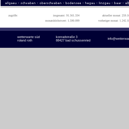
zugriffe:
insgesamt: 91.561.334
aktueller monat: 259.1
monatshöchstwert: 1.590.099
vorheriger monat: 1.242.1
wetterwarte süd
konradstraße 3
info@wetterwa
roland roth
88427 bad schussenried