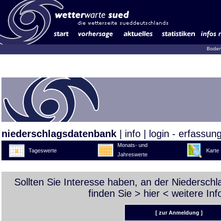
Boden
niederschlagsdatenbank
|
info
|
login - erfassun
Monats- und
Tageswerte
Karte
Jahreswerte
Sollten Sie Interesse haben, an der Niedersch
finden Sie >
hier
< weitere Inf
[ zur Anmeldung ]