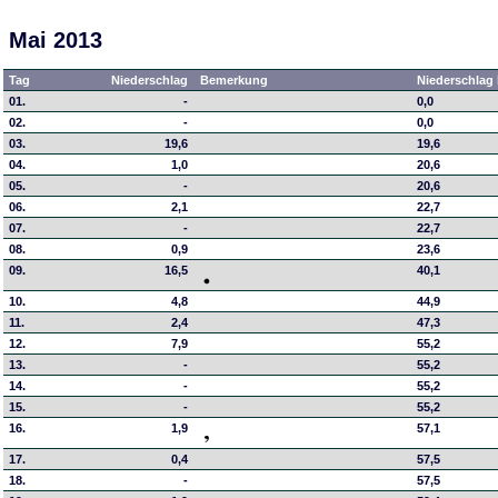
Mai 2013
Tag
Niederschlag
Bemerkung
Niederschlag 
01.
-
0,0
02.
-
0,0
03.
19,6
19,6
04.
1,0
20,6
05.
-
20,6
06.
2,1
22,7
07.
-
22,7
08.
0,9
23,6
09.
16,5
40,1
10.
4,8
44,9
11.
2,4
47,3
12.
7,9
55,2
13.
-
55,2
14.
-
55,2
15.
-
55,2
16.
1,9
57,1
17.
0,4
57,5
18.
-
57,5