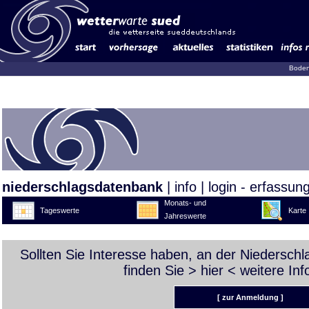
Boden
niederschlagsdatenbank
|
info
|
login - erfassun
Monats- und
Tageswerte
Karte
Jahreswerte
Sollten Sie Interesse haben, an der Niedersch
finden Sie >
hier
< weitere Inf
[ zur Anmeldung ]