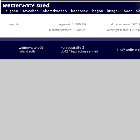
zugriffe:
insgesamt: 91.680.154
aktueller monat: 377.9
monatshöchstwert: 1.590.099
vorheriger monat: 1.242.1
wetterwarte süd
konradstraße 3
info@wetterwa
roland roth
88427 bad schussenried