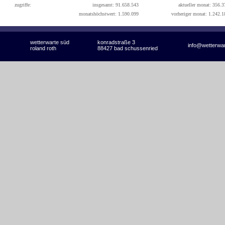
zugriffe:
insgesamt: 91.658.543
aktueller monat: 356.3
monatshöchstwert: 1.590.099
vorheriger monat: 1.242.1
wetterwarte süd
konradstraße 3
info@wetterwa
roland roth
88427 bad schussenried