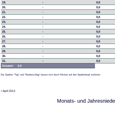
19.
-
0,0
20.
-
0,0
21.
-
0,0
22.
-
0,0
23.
-
0,0
24.
-
0,0
25.
-
0,0
26.
-
0,0
27.
-
0,0
28.
-
0,0
29.
-
0,0
30.
-
0,0
31.
-
0,0
Gesamt:
0,0
Die Spalten "Tag" und "Niederschlag" lassen sich durch Klicken auf den Spaltenkopf sortieren.
< April 2013
Monats- und Jahresniede