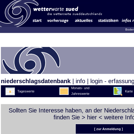
Boden
niederschlagsdatenbank
|
info
|
login - erfassun
Monats- und
Tageswerte
Karte
Jahreswerte
Sollten Sie Interesse haben, an der Niedersch
finden Sie >
hier
< weitere Inf
[ zur Anmeldung ]