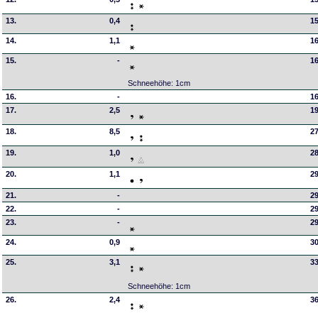
13.
0,4
15
14.
1,1
16
15.
-
16
Schneehöhe: 1cm
16.
-
16
17.
2,5
19
18.
8,5
27
19.
1,0
28
20.
1,1
29
21.
-
29
22.
-
29
23.
-
29
24.
0,9
30
25.
3,1
33
Schneehöhe: 1cm
26.
2,4
36