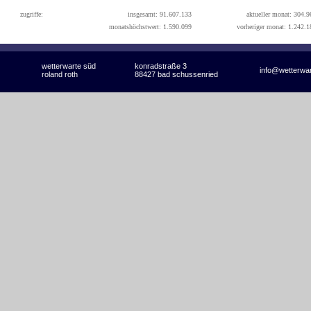
zugriffe:
insgesamt: 91.607.133
aktueller monat: 304.9
monatshöchstwert: 1.590.099
vorheriger monat: 1.242.1
wetterwarte süd
konradstraße 3
info@wetterwa
roland roth
88427 bad schussenried