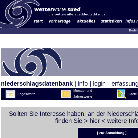
Boden
niederschlagsdatenbank
|
info
|
login - erfassun
Monats- und
Tageswerte
Karte
Jahreswerte
Sollten Sie Interesse haben, an der Niedersch
finden Sie >
hier
< weitere Inf
[ zur Anmeldung ]