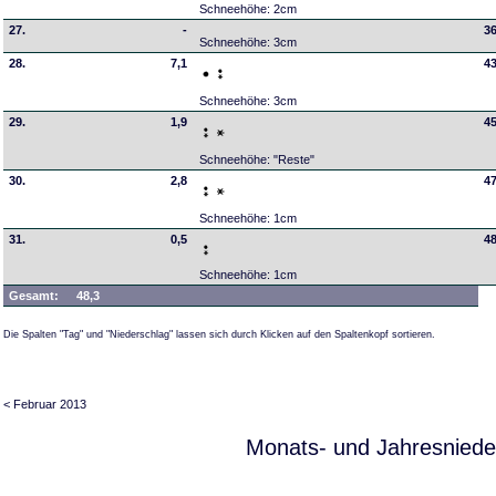
Schneehöhe: 2cm
27.
-
36
Schneehöhe: 3cm
28.
7,1
43
Schneehöhe: 3cm
29.
1,9
45
Schneehöhe: "Reste"
30.
2,8
47
Schneehöhe: 1cm
31.
0,5
48
Schneehöhe: 1cm
Gesamt:
48,3
Die Spalten "Tag" und "Niederschlag" lassen sich durch Klicken auf den Spaltenkopf sortieren.
< Februar 2013
Monats- und Jahresniede