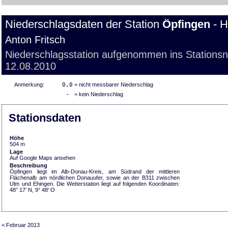
Niederschlagsdaten der Station
Öpfingen
- H
Anton Fritsch
Niederschlagsstation aufgenommen ins Stations
12.08.2010
Anmerkung:
0,0
= nicht messbarer Niederschlag
-
= kein Niederschlag
Stationsdaten
Höhe
504 m
Lage
Auf Google Maps ansehen
Beschreibung
Öpfingen liegt im Alb-Donau-Kreis, am Südrand der mittleren
Flächenalb am nördlichen Donauufer, sowie an der B311 zwischen
Ulm und Ehingen. Die Wetterstation liegt auf folgenden Koordinaten:
48° 17' N, 9° 48' O
< Februar 2013