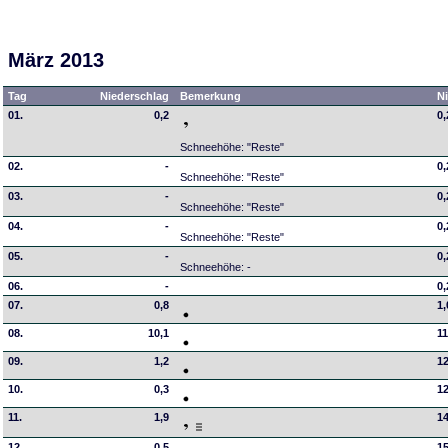
März 2013
Tag
Niederschlag
Bemerkung
N
01.
0,2
0,
Schneehöhe: "Reste"
02.
-
0,
Schneehöhe: "Reste"
03.
-
0,
Schneehöhe: "Reste"
04.
-
0,
Schneehöhe: "Reste"
05.
-
0,
Schneehöhe: -
06.
-
0,
07.
0,8
1,
08.
10,1
11
09.
1,2
12
10.
0,3
12
11.
1,9
14
12.
0,5
15