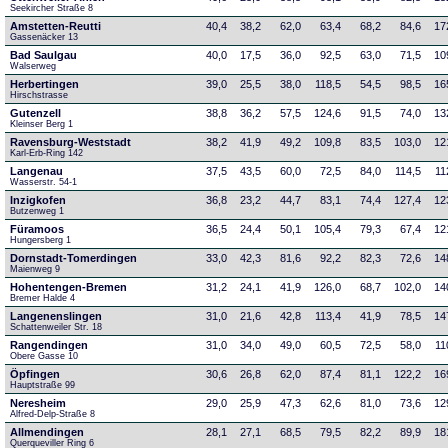
Seekircher Straße 8
Amstetten-Reutti
40,4
38,2
62,0
63,4
68,2
84,6
17
Gassenäcker 13
Bad Saulgau
40,0
17,5
36,0
92,5
63,0
71,5
10
Walserweg
Herbertingen
39,0
25,5
38,0
118,5
54,5
98,5
16
Hirschstrasse
Gutenzell
38,8
36,2
57,5
124,6
91,5
74,0
13
Kleinser Berg 1
Ravensburg-Weststadt
38,2
41,9
49,2
109,8
83,5
103,0
12
Karl-Erb-Ring 142
Langenau
37,5
43,5
60,0
72,5
84,0
114,5
11
Wasserstr. 54-1
Inzigkofen
36,8
23,2
44,7
83,1
74,4
127,4
12
Butzenweg 1
Füramoos
36,5
24,4
50,1
105,4
79,3
67,4
12
Hungersberg 1
Dornstadt-Tomerdingen
33,0
42,3
81,6
92,2
82,3
72,6
14
Maienweg 9
Hohentengen-Bremen
31,2
24,1
41,9
126,0
68,7
102,0
14
Bremer Halde 4
Langenenslingen
31,0
21,6
42,8
113,4
41,9
78,5
14
Schattenweiler Str. 18
Rangendingen
31,0
34,0
49,0
60,5
72,5
58,0
11
Obere Gasse 10
Öpfingen
30,6
26,8
62,0
87,4
81,1
122,2
16
Hauptstraße 99
Neresheim
29,0
25,9
47,3
62,6
81,0
73,6
12
Alfred-Delp-Straße 8
Allmendingen
28,1
27,1
68,5
79,5
82,2
89,9
18
Querqueviller Ring 6