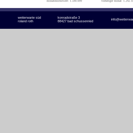
monatshöchstwert: 1.590.099
vorheriger monat: 1.242.1
wetterwarte süd
konradstraße 3
info@wetterwa
roland roth
88427 bad schussenried