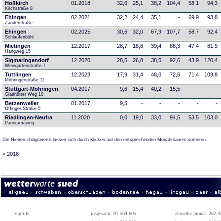
Hoßkirch
01.2018
32,6
25,1
38,2
104,4
58,1
94,3
Kirchstraße 8
Ehingen
02.2021
32,2
24,4
35,1
-
69,9
93,8
Zanderstraße
Ehingen
02.2025
30,6
32,0
67,9
107,7
58,7
92,4
Schlaufenbühl
Mietingen
12.2017
28,7
18,8
39,4
88,3
47,4
81,9
Hangweg 15
Sigmaringendorf
12.2020
28,5
26,8
38,5
92,6
43,9
120,4
Weingartenstraße 7
Tuttlingen
12.2023
17,9
31,4
48,0
72,6
71,4
109,8
Möhringerstraße 11
Stuttgart-Möhringen
04.2017
9,6
15,4
40,2
15,5
-
-
Glashütter Weg 10
Betzenweiler
01.2017
9,5
-
-
-
-
-
Offinger Straße 5
Riedlingen-Neufra
11.2020
0,0
19,0
33,0
94,5
53,5
103,0
Panoramaweg
Die Niederschlagswerte lassen sich durch Klicken auf den entsprechenden Monatsnamen sortieren.
< 2016
zugriffe:
insgesamt: 91.564.605
aktueller monat: 262.4