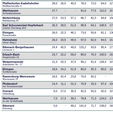
Pfaffenhofen-Kadeltshofen
28,0
26,0
40,0
78,0
72,0
64,0
12
Mühlbachstraße 4
Warthausen
27,7
-
-
91,6
77,5
112,0
15
Schwabenwiesen 
Illerkirchberg
27,0
23,3
57,1
86,7
82,3
94,8
15
Mahdauweg 20
Bad Schussenried-Hopferbach
26,3
39,5
51,6
98,9
64,1
108,9
17
Unterer Öschweg 16/1
Ehingen
26,0
22,3
46,1
73,6
55,6
81,1
13
Rosenstraße
Hüttisheim
26,0
20,5
49,5
97,0
82,0
94,5
15
Ulmer Weg 2
Biberach-Bergerhausen
24,4
40,5
49,6
133,2
93,6
95,4
17
Löcherstr.1
Erbach-Bach
23,7
22,2
56,0
80,0
70,3
100,5
16
Hauptstraße 24
Wolpertswende
21,3
20,3
37,5
90,1
91,4
128,4
10
Aulendorfer Str. 17
Ehingen
18,6
24,2
51,9
80,0
55,3
80,0
12
Schillerstraße
Ravensburg-Wernsreute
18,5
42,4
23,8
70,6
50,2
-
Wernsreute 25
Pfullendorf
14,4
11,1
31,3
70,9
33,3
97,4
10
Am Schweizersbild 
Ostrach
8,0
27,0
35,5
92,5
55,0
92,0
10
Uhlandweg
Warthausen
7,5
17,3
39,2
78,8
71,3
124,0
17
An der Schloßhalde 
Biberach
0,0
-
49,2
141,0
71,7
138,0
18
Erlenweg