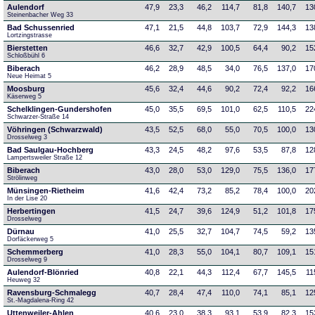
Aulendorf
47,9
23,3
46,2
114,7
81,8
140,7
13
Steinenbacher Weg 33
Bad Schussenried
47,1
21,5
44,8
103,7
72,9
144,3
13
Lortzingstrasse
Bierstetten
46,6
32,7
42,9
100,5
64,4
90,2
15
Schloßbühl 6
Biberach
46,2
28,9
48,5
34,0
76,5
137,0
17
Neue Heimat 5
Moosburg
45,6
32,4
44,6
90,2
72,4
92,2
16
Käserweg 5
Schelklingen-Gundershofen
45,0
35,5
69,5
101,0
62,5
110,5
22
Schwarzer-Straße 14
Vöhringen (Schwarzwald)
43,5
52,5
68,0
55,0
70,5
100,0
13
Drosselweg 3
Bad Saulgau-Hochberg
43,3
24,5
48,2
97,6
53,5
87,8
12
Lampertsweiler Straße 12
Biberach
43,0
28,0
53,0
129,0
75,5
136,0
17
Strölinweg
Münsingen-Rietheim
41,6
42,4
73,2
85,2
78,4
100,0
20
In der Lise 20
Herbertingen
41,5
24,7
39,6
124,9
51,2
101,8
17
Drosselweg
Dürnau
41,0
25,5
32,7
104,7
74,5
59,2
13
Dorfäckerweg 5
Schemmerberg
41,0
28,3
55,0
104,1
80,7
109,1
15
Drosselweg 9
Aulendorf-Blönried
40,8
22,1
44,3
112,4
67,7
145,5
11
Heuweg 32
Ravensburg-Schmalegg
40,7
28,4
47,4
110,0
74,1
85,1
12
St.-Magdalena-Ring 42
Uttenweiler-Ahlen
40,6
23,0
38,3
93,1
53,9
82,3
15