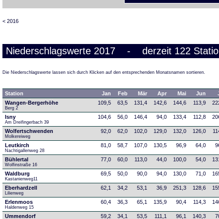
< 2016
Niederschlagswerte 2017 - derzeit 122 Stati
Die Niederschlagswerte lassen sich durch Klicken auf den entsprechenden Monatsnamen sortieren.
Station
Jan
Feb
Mär
Apr
Mai
Jun
Wangen-Bergerhöhe
109,5
63,5
131,4
142,6
144,6
113,9
22
Berg 2
Isny
104,6
56,0
146,4
94,0
133,4
112,8
20
Am Dreifingerbach 39
Wolfertschwenden
92,0
62,0
102,0
129,0
132,0
126,0
11
Molkereiweg
Leutkirch
81,0
58,7
107,0
130,5
96,9
64,0
9
Nachtigallenweg 28
Bühlertal
77,0
60,0
113,0
44,0
100,0
54,0
13
Wolfinstraße 16
Waldburg
69,5
50,0
90,0
94,0
130,0
71,0
16
Kastanienweg11
Eberhardzell
62,1
34,2
53,1
36,9
251,3
128,6
15
Lilienweg
Erlenmoos
60,4
36,3
65,1
135,9
90,4
114,3
14
Haldenweg 15
Ummendorf
59,2
34,1
53,5
111,1
96,1
140,3
7