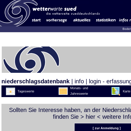
Boden
niederschlagsdatenbank
|
info
|
login - erfassun
Monats- und
Tageswerte
Karte
Jahreswerte
Sollten Sie Interesse haben, an der Niedersc
finden Sie >
hier
< weitere Inf
[ zur Anmeldung ]