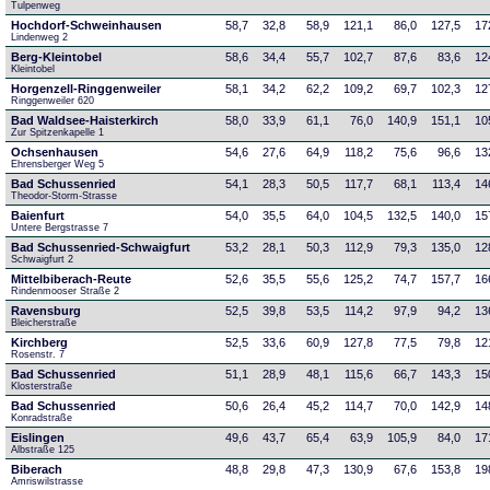
Tulpenweg
Hochdorf-Schweinhausen
58,7
32,8
58,9
121,1
86,0
127,5
17
Lindenweg 2
Berg-Kleintobel
58,6
34,4
55,7
102,7
87,6
83,6
12
Kleintobel
Horgenzell-Ringgenweiler
58,1
34,2
62,2
109,2
69,7
102,3
12
Ringgenweiler 620
Bad Waldsee-Haisterkirch
58,0
33,9
61,1
76,0
140,9
151,1
10
Zur Spitzenkapelle 1
Ochsenhausen
54,6
27,6
64,9
118,2
75,6
96,6
13
Ehrensberger Weg 5
Bad Schussenried
54,1
28,3
50,5
117,7
68,1
113,4
14
Theodor-Storm-Strasse
Baienfurt
54,0
35,5
64,0
104,5
132,5
140,0
15
Untere Bergstrasse 7
Bad Schussenried-Schwaigfurt
53,2
28,1
50,3
112,9
79,3
135,0
12
Schwaigfurt 2
Mittelbiberach-Reute
52,6
35,5
55,6
125,2
74,7
157,7
16
Rindenmooser Straße 2
Ravensburg
52,5
39,8
53,5
114,2
97,9
94,2
13
Bleicherstraße
Kirchberg
52,5
33,6
60,9
127,8
77,5
79,8
12
Rosenstr. 7
Bad Schussenried
51,1
28,9
48,1
115,6
66,7
143,3
15
Klosterstraße
Bad Schussenried
50,6
26,4
45,2
114,7
70,0
142,9
14
Konradstraße
Eislingen
49,6
43,7
65,4
63,9
105,9
84,0
17
Albstraße 125
Biberach
48,8
29,8
47,3
130,9
67,6
153,8
19
Amriswilstrasse