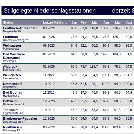
Stillgelegte Niederschlagsstationen - derzeit 
Station
Letzte Meldung
Jan
Feb
Mär
Apr
Mai
Jun
Leutkirch-Adrazhofen
03.2022
83,9
63,8
110,8
130,6
116,7
110,5
Bergstraße 20
Leutkirch
01.2026
71,6
44,2
86,5
121,6
125,2
82,6
Unterer Auenweg 25
Weingarten
06.2023
64,6
32,1
60,2
98,3
98,0
96,0
Marienstraße
Bad Wurzach-
01.2019
64,5
36,0
62,0
149,5
104,0
81,5
Dietmanns
Postweg 5
Albbruck
01.2026
63,5
73,7
119,7
67,1
78,2
64,5
Bahnhofstraße
Weingarten
11.2021
56,9
32,4
54,5
111,1
98,5
131,7
Laurastraße
Ummendorf
10.2017
48,3
31,5
48,1
119,2
94,9
120,0
Bergstraße
Bad Buchau
11.2020
43,8
17,3
45,0
96,9
64,8
64,4
Hanfweiher 1
Balzheim
12.2023
43,5
35,5
64,5
109,8
68,5
82,0
Hinterm Liess 19
Tannheim
10.2017
43,2
27,6
83,2
61,9
207,3
102,9
Eggmannstr. 42     
Blaubeuren-Pappelau
12.2025
38,0
34,0
64,0
88,5
94,0
58,5
Sotzenhauserstr.7
Riedhausen
03.2022
32,6
20,0
49,4
114,6
103,4
102,8
Blütenweg 13