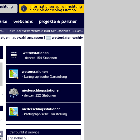
7°C - Teich der Wetterzentrale Bad Schussenried: 21,4°C
zeigen
|
auswahl anpassen
|
wetterdaten-archiv
wetterstationen
- derzeit 154 Stationen
wetterstationen
- kartographische Darstellung
niederschlagsstationen
 >
- derzeit 122 Stationen
niederschlagsstationen
- kartographische Darstellung
m².
treffpunkt & service
t
|
gästebuch
2