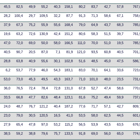
45,5
82,5
49,9
55,2
40,3
158,1
80,2
83,7
42,7
57,8
767,
28,2
100,4
29,7
109,5
32,2
87,7
91,3
71,3
58,6
67,1
758,
37,9
67,3
75,2
55,9
55,6
168,4
79,0
64,9
43,7
68,3
785,
19,6
63,2
72,6
130,9
42,4
151,2
80,6
58,3
51,5
39,7
761,
47,0
72,0
69,0
50,0
58,0
166,5
111,0
70,0
51,0
19,5
785,
40,5
90,7
20,5
87,0
7,1
81,9
121,0
93,5
60,8
40,5
701,
28,8
63,8
40,9
55,6
30,1
102,8
51,6
48,5
45,0
47,5
586,
6,2
53,7
77,9
46,0
54,3
183,1
83,0
70,1
64,1
33,6
723,
53,0
73,0
45,3
49,5
43,3
163,7
71,0
101,0
48,0
23,5
731,
36,0
76,5
72,4
78,4
72,8
131,0
67,8
52,7
47,4
58,6
770,
33,5
66,8
47,7
82,6
48,4
123,1
81,6
75,2
49,4
59,9
737,
24,0
48,7
76,7
121,2
40,4
187,2
77,6
71,7
57,1
42,7
809,
23,0
79,0
30,5
120,5
16,5
41,0
53,5
58,0
62,5
44,5
601,
27,9
65,4
47,8
97,0
53,2
115,2
56,5
53,9
43,5
63,5
676,
38,5
59,2
38,8
79,6
75,7
133,5
91,8
69,0
56,0
65,0
774,