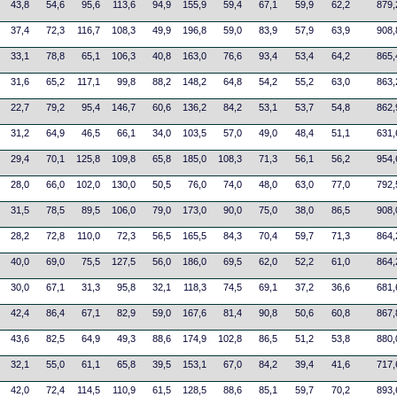
43,8
54,6
95,6
113,6
94,9
155,9
59,4
67,1
59,9
62,2
879,
37,4
72,3
116,7
108,3
49,9
196,8
59,0
83,9
57,9
63,9
908,
33,1
78,8
65,1
106,3
40,8
163,0
76,6
93,4
53,4
64,2
865,
31,6
65,2
117,1
99,8
88,2
148,2
64,8
54,2
55,2
63,0
863,
22,7
79,2
95,4
146,7
60,6
136,2
84,2
53,1
53,7
54,8
862,
31,2
64,9
46,5
66,1
34,0
103,5
57,0
49,0
48,4
51,1
631,
29,4
70,1
125,8
109,8
65,8
185,0
108,3
71,3
56,1
56,2
954,
28,0
66,0
102,0
130,0
50,5
76,0
74,0
48,0
63,0
77,0
792,
31,5
78,5
89,5
106,0
79,0
173,0
90,0
75,0
38,0
86,5
908,
28,2
72,8
110,0
72,3
56,5
165,5
84,3
70,4
59,7
71,3
864,
40,0
69,0
75,5
127,5
56,0
186,0
69,5
62,0
52,2
61,0
864,
30,0
67,1
31,3
95,8
32,1
118,3
74,5
69,1
37,2
36,6
681,
42,4
86,4
67,1
82,9
59,0
167,6
81,4
90,8
50,6
60,8
867,
43,6
82,5
64,9
49,3
88,6
174,9
102,8
86,5
51,2
53,8
880,
32,1
55,0
61,1
65,8
39,5
153,1
67,0
84,2
39,4
41,6
717,
42,0
72,4
114,5
110,9
61,5
128,5
88,6
85,1
59,7
70,2
893,