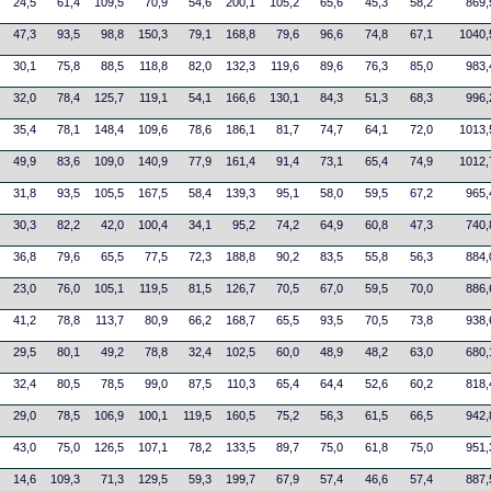
24,5
61,4
109,5
70,9
54,6
200,1
105,2
65,6
45,3
58,2
869,
47,3
93,5
98,8
150,3
79,1
168,8
79,6
96,6
74,8
67,1
1040,
30,1
75,8
88,5
118,8
82,0
132,3
119,6
89,6
76,3
85,0
983,
32,0
78,4
125,7
119,1
54,1
166,6
130,1
84,3
51,3
68,3
996,
35,4
78,1
148,4
109,6
78,6
186,1
81,7
74,7
64,1
72,0
1013,
49,9
83,6
109,0
140,9
77,9
161,4
91,4
73,1
65,4
74,9
1012,
31,8
93,5
105,5
167,5
58,4
139,3
95,1
58,0
59,5
67,2
965,
30,3
82,2
42,0
100,4
34,1
95,2
74,2
64,9
60,8
47,3
740,
36,8
79,6
65,5
77,5
72,3
188,8
90,2
83,5
55,8
56,3
884,
23,0
76,0
105,1
119,5
81,5
126,7
70,5
67,0
59,5
70,0
886,
41,2
78,8
113,7
80,9
66,2
168,7
65,5
93,5
70,5
73,8
938,
29,5
80,1
49,2
78,8
32,4
102,5
60,0
48,9
48,2
63,0
680,
32,4
80,5
78,5
99,0
87,5
110,3
65,4
64,4
52,6
60,2
818,
29,0
78,5
106,9
100,1
119,5
160,5
75,2
56,3
61,5
66,5
942,
43,0
75,0
126,5
107,1
78,2
133,5
89,7
75,0
61,8
75,0
951,
14,6
109,3
71,3
129,5
59,3
199,7
67,9
57,4
46,6
57,4
887,