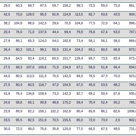
29,0
60,3
69,7
97,5
59,7
158,2
99,3
72,5
59,0
73,0
861,
42,5
73,0
128,5
95,5
81,8
114,8
113,5
82,7
53,5
43,5
904,
38,2
104,9
88,0
142,5
29,6
70,5
104,8
77,5
72,0
64,1
898,
20,4
76,0
71,0
137,6
44,4
69,4
79,0
76,6
67,4
53,0
797,
27,9
89,1
65,3
124,0
54,0
182,6
73,4
58,1
56,1
58,0
869,
26,4
80,2
101,1
99,1
55,5
131,4
104,3
69,1
60,5
66,8
873,
29,9
64,5
93,4
119,1
60,5
151,7
129,4
69,7
73,5
83,4
973,
27,5
68,3
107,0
105,6
71,9
134,9
67,1
56,0
51,8
66,4
834,
44,0
80,5
113,5
111,5
70,5
142,0
84,0
78,5
47,3
70,0
923,
27,5
80,4
60,5
118,7
47,0
154,5
67,0
45,0
53,5
68,2
795,
41,9
76,4
134,6
109,9
73,3
142,3
92,7
69,2
50,4
67,8
935,
24,6
58,6
65,1
99,8
48,6
175,2
59,4
70,4
52,4
50,2
785,
23,9
89,9
82,2
158,1
102,2
162,8
80,4
65,8
86,1
82,6
1006,
33,5
95,5
82,5
151,0
70,5
155,5
85,0
72,0
73,0
2,0
902,
30,0
72,5
49,0
75,6
35,8
120,0
77,5
66,5
67,5
49,5
731,