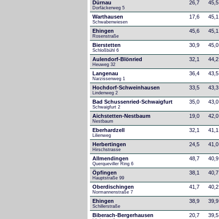
Dürnau
26,7
45,5
Dorfäckerweg 5
Warthausen
17,6
45,1
Schwabenwiesen 
Ehingen
45,6
45,1
Rosenstraße
Bierstetten
30,9
45,0
Schloßbühl 6
Aulendorf-Blönried
32,1
44,2
Heuweg 32
Langenau
36,4
43,5
Narzissenweg 1
Hochdorf-Schweinhausen
33,5
43,3
Lindenweg 2
Bad Schussenried-Schwaigfurt
35,0
43,0
Schwaigfurt 2
Aichstetten-Nestbaum
19,0
42,0
Nestbaum
Eberhardzell
32,1
41,1
Lilienweg
Herbertingen
24,5
41,0
Hirschstrasse
Allmendingen
48,7
40,9
Querqueviller Ring 6
Öpfingen
38,1
40,7
Hauptstraße 99
Oberdischingen
41,7
40,2
Normannenstraße 7
Ehingen
38,9
39,9
Schillerstraße
Biberach-Bergerhausen
20,7
39,5