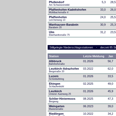
Pfullendorf
5,3
28,5
Am Schweizersbild 
Pfaffenhofen-Kadeltshofen
33,0
26,0
Mühlbachstraße 4
Pfaffenhofen
24,0
25,5
Lerchenweg 13
Warthausen-Barabein
30,9
25,3
Barabein 20
Ulm
31,2
23,5
Eberhardtstraße 75
Stillgelegte Niederschlagsstationen - derzeit 85 St
Station
Letzte Meldung
Jan
Albbruck
01.2026
56,7
Bahnhofstraße
Leutkirch-Adrazhofen
03.2022
62,0
Bergstraße 20
Luzern
01.2026
33,5
Schönbühlring
Ehingen
02.2025
49,0
Schlaufenbühl
Leutkirch
01.2026
45,9
Unterer Auenweg 25
Schlier-Hintermoos
08.2025
47,3
Bergweg
Weingarten
06.2023
39,0
Marienstraße
Riedlingen
10.2022
34,2