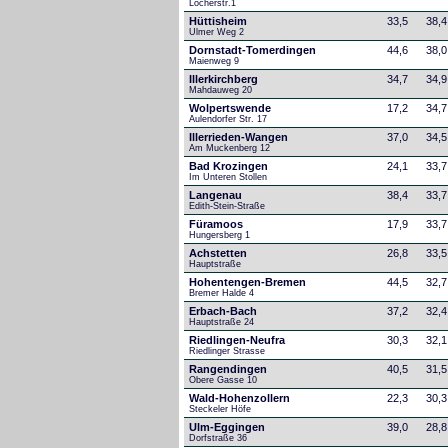
Löcherstr.1
Hüttisheim
33,5
38,4
Ulmer Weg 2
Dornstadt-Tomerdingen
44,6
38,0
Maienweg 9
Illerkirchberg
34,7
34,9
Mahdauweg 20
Wolpertswende
17,2
34,7
Aulendorfer Str. 17
Illerrieden-Wangen
37,0
34,5
Am Muckenberg 12
Bad Krozingen
24,1
33,7
Im Unteren Stollen
Langenau
38,4
33,7
Edith-Stein-Straße
Füramoos
17,9
33,7
Hungersberg 1
Achstetten
26,8
33,5
Hauptstraße
Hohentengen-Bremen
44,5
32,7
Bremer Halde 4
Erbach-Bach
37,2
32,4
Hauptstraße 24
Riedlingen-Neufra
30,3
32,1
Riedlinger Strasse
Rangendingen
40,5
31,5
Obere Gasse 10
Wald-Hohenzollern
22,3
30,3
Steckeler Höfe
Ulm-Eggingen
39,0
28,8
Dorfstraße 36