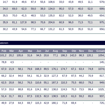
14,7
91,9
49,6
87,4
55,6
108,6
33,0
43,8
49,5
11,1
579,
34,0
69,0
62,0
59,0
38,0
134,0
95,0
57,0
40,0
52,0
699,
35,5
70,0
41,5
48,5
53,0
135,0
82,0
52,0
38,0
49,5
654,
35,9
81,1
127,8
98,5
70,6
204,6
60,9
96,0
71,5
72,1
975,
30,2
43,9
54,6
77,1
66,7
131,2
61,3
50,9
35,0
51,0
656,
ationen
Feb
Mär
Apr
Mai
Jun
Jul
Aug
Sep
Okt
Nov
Dez
Gesam
101,2
20,2
105,6
31,6
94,5
20,6
77,1
186,3
142,0
98,3
120,1
1054,
78,8
4,5
-
-
-
-
-
-
-
-
-
145,
67,0
21,9
58,1
79,6
168,3
89,5
176,1
174,7
67,1
63,4
74,8
1074,
66,2
32,4
94,0
54,1
91,3
32,9
127,3
67,9
87,5
44,2
70,9
817,
62,5
20,8
58,2
76,5
110,6
55,1
187,3
110,3
75,5
68,0
79,2
949,
57,0
33,0
88,8
81,6
124,1
88,2
138,0
124,5
70,3
73,5
99,4
1025,
51,4
31,7
69,1
87,5
132,5
82,0
138,5
120,3
61,0
59,2
65,0
937,
49,9
27,8
64,3
69,7
115,3
42,8
180,1
71,8
69,4
-
-
725,