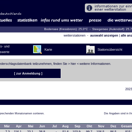
Bodensee (Kressbronn): 25,0°C
- Steegersee (Aulendorf): 25,
wetterstationen -
auswahl anzeigen
|
alle an
s- und
Karte
Stationsübersicht
swerte
iederschlagsdatenbank teilzunehmen, finden Sie >
hier
< weitere Informationen.
[ zur Anmeldung ]
2023
tsprechenden Monatsnamen sortieren.
Die Angaben sind in l/
Mär
Apr
Mai
Jun
Jul
Aug
Sep
Okt
Nov
Dez
Gesam
7,3
116,1
23,1
38,8
-
51,6
103,9
99,7
106,5
86,5
815,