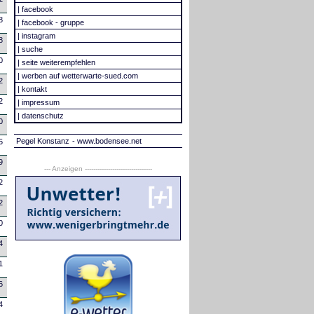
|
facebook
8
|
facebook - gruppe
|
instagram
8
|
suche
0
|
seite weiterempfehlen
|
werben auf wetterwarte-sued.com
2
|
kontakt
2
|
impressum
|
datenschutz
0
Pegel Konstanz
- www.bodensee.net
5
9
--- Anzeigen --------------------------------
2
2
0
4
1
6
4