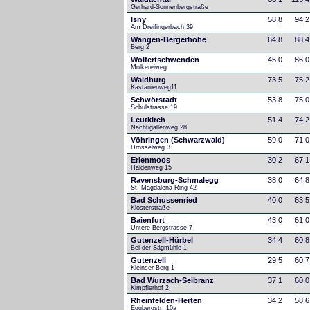
Gerhard-Sonnenbergstraße
Isny
58,8
94,2
Am Dreifingerbach 39
Wangen-Bergerhöhe
64,8
88,4
Berg 2
Wolfertschwenden
45,0
86,0
Molkereiweg
Waldburg
73,5
75,2
Kastanienweg11
Schwörstadt
53,8
75,0
Schulstrasse 19
Leutkirch
51,4
74,2
Nachtigallenweg 28
Vöhringen (Schwarzwald)
59,0
71,0
Drosselweg 3
Erlenmoos
30,2
67,1
Haldenweg 15
Ravensburg-Schmalegg
38,0
64,8
St.-Magdalena-Ring 42
Bad Schussenried
40,0
63,5
Klosterstraße
Baienfurt
43,0
61,0
Untere Bergstrasse 7
Gutenzell-Hürbel
34,4
60,8
Bei der Sägmühle 1
Gutenzell
29,5
60,7
Kleinser Berg 1
Bad Wurzach-Seibranz
37,1
60,0
Kimpflerhof 2 
Rheinfelden-Herten
34,2
58,6
Eggbergstr. 10a