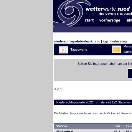
niederschlagsdatenbank
|
info
|
login - erfassung
Monat
Tageswerte
Jahre
Sollten Sie Interesse haben, an der N
< 2021
Niederschlagswerte 2022 - derzeit 122 Stationen
Die Niederschlagswerte lassen sich durch Klicken auf den en
Station
Jan
Feb
Waldachtal
66,1
115,4