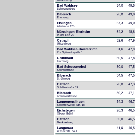
Drosselweg
Bad Waldsee
34,0
49,5
Schwanenberg
Biberach
26,0
49,0
Erlenweg
Eislingen
57,3
49,0
Albstraße 125
Münsingen-Rietheim
54,2
48,8
In der Lise 20
Ostrach
32,6
47,9
Uhlandweg
Bad Waldsee-Haisterkirch
31,6
47,9
Zur Spitzenkapelle 1
Grünkraut
50,5
47,8
Kirchweg
Bad Schussenried
30,0
47,5
Konradstraße
Biberach
34,5
47,5
Strölinweg
Ostrach
26,0
47,3
Schillerstraße 19
Biberach
30,2
47,1
Amriswilstrasse
Langenenslingen
34,3
46,7
Schattenweiler Str. 18
Eichstegen
26,3
46,5
Oberer Brühl
Ostrach
35,0
46,5
Denkmalweg 
Langenau
41,0
46,5
Wasserstr. 54-1