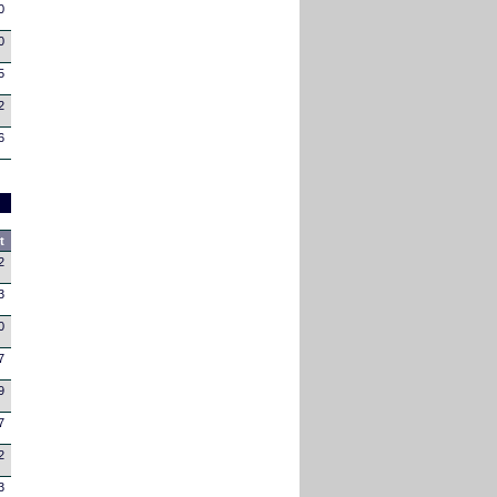
0
0
5
2
6
t
2
3
0
7
9
7
2
3