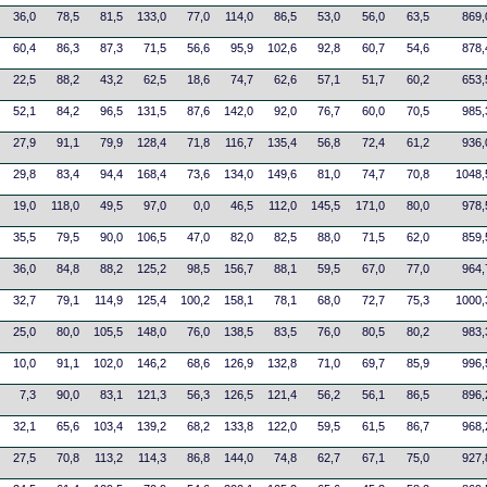
36,0
78,5
81,5
133,0
77,0
114,0
86,5
53,0
56,0
63,5
869,
60,4
86,3
87,3
71,5
56,6
95,9
102,6
92,8
60,7
54,6
878,
22,5
88,2
43,2
62,5
18,6
74,7
62,6
57,1
51,7
60,2
653,
52,1
84,2
96,5
131,5
87,6
142,0
92,0
76,7
60,0
70,5
985,
27,9
91,1
79,9
128,4
71,8
116,7
135,4
56,8
72,4
61,2
936,
29,8
83,4
94,4
168,4
73,6
134,0
149,6
81,0
74,7
70,8
1048,
19,0
118,0
49,5
97,0
0,0
46,5
112,0
145,5
171,0
80,0
978,
35,5
79,5
90,0
106,5
47,0
82,0
82,5
88,0
71,5
62,0
859,
36,0
84,8
88,2
125,2
98,5
156,7
88,1
59,5
67,0
77,0
964,
32,7
79,1
114,9
125,4
100,2
158,1
78,1
68,0
72,7
75,3
1000,
25,0
80,0
105,5
148,0
76,0
138,5
83,5
76,0
80,5
80,2
983,
10,0
91,1
102,0
146,2
68,6
126,9
132,8
71,0
69,7
85,9
996,
7,3
90,0
83,1
121,3
56,3
126,5
121,4
56,2
56,1
86,5
896,
32,1
65,6
103,4
139,2
68,2
133,8
122,0
59,5
61,5
86,7
968,
27,5
70,8
113,2
114,3
86,8
144,0
74,8
62,7
67,1
75,0
927,