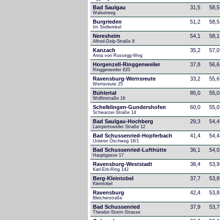
Bad Saulgau
31,5
58,5
Walserweg
Burgrieden
51,2
58,5
Im Stellwinkel
Neresheim
54,1
58,1
Alfred-Delp-Straße 8
Kanzach
35,2
57,0
Anna von Russegg-Weg
Horgenzell-Ringgenweiler
37,8
56,6
Ringgenweiler 620
Ravensburg-Wernsreute
33,2
55,6
Wernsreute 25
Bühlertal
85,0
55,0
Wolfinstraße 16
Schelklingen-Gundershofen
60,0
55,0
Schwarzer-Straße 14
Bad Saulgau-Hochberg
29,3
54,4
Lampertsweiler Straße 12
Bad Schussenried-Hopferbach
41,4
54,4
Unterer Öschweg 16/1
Bad Schussenried-Lufthütte
36,1
54,0
Hauptgasse 17
Ravensburg-Weststadt
38,4
53,9
Karl-Erb-Ring 142
Berg-Kleintobel
37,7
53,8
Kleintobel
Ravensburg
42,4
53,8
Bleicherstraße
Bad Schussenried
37,9
53,7
Theodor-Storm-Strasse