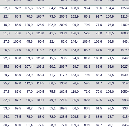
22,0
92,2
105,6
177,2
84,2
237,4
188,8
96,4
95,6
104,4
1356,
22,4
88,3
70,3
168,7
73,0
205,3
152,9
85,1
91,7
104,9
1215,
10,0
83,0
120,0
125,0
102,0
209,0
99,0
70,0
77,0
76,0
1102,
31,8
78,6
85,3
128,0
41,5
130,9
126,3
52,6
76,0
103,5
1003,
27,6
100,0
45,8
90,4
22,4
82,0
144,4
106,4
108,6
86,8
943,
26,5
71,0
96,0
116,7
54,0
212,0
133,0
85,7
67,5
86,0
1074,
22,0
83,0
39,0
120,0
15,5
93,5
94,0
81,0
100,0
71,5
849,
35,3
90,6
107,4
103,2
60,2
203,7
99,7
81,3
63,6
85,6
1027,
29,7
86,9
83,9
155,4
71,7
117,7
133,3
79,0
85,3
84,5
1030,
25,2
67,0
112,6
114,5
86,5
136,0
76,4
59,5
64,7
73,3
919,
27,5
87,0
87,0
140,5
75,5
162,5
119,0
71,0
70,0
106,0
1050,
32,8
87,7
90,6
100,1
49,9
221,5
85,8
92,8
62,5
74,5
993,
33,0
99,5
78,7
79,1
55,1
189,5
86,5
88,5
61,5
76,5
938,
24,2
76,5
78,0
88,0
72,0
138,5
109,5
84,2
68,9
78,7
915,
30,7
80,0
51,4
77,6
28,9
77,0
159,3
89,9
87,7
70,1
845,