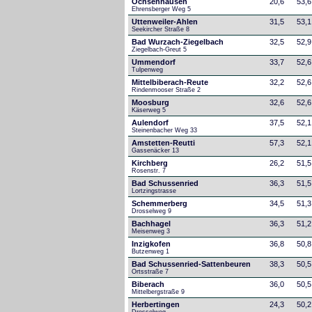
Ochsenhausen
20,6
53,6
Ehrensberger Weg 5
Uttenweiler-Ahlen
31,5
53,1
Seekircher Straße 8
Bad Wurzach-Ziegelbach
32,5
52,9
Ziegelbach-Greut 5
Ummendorf
33,7
52,6
Tulpenweg
Mittelbiberach-Reute
32,2
52,6
Rindenmooser Straße 2
Moosburg
32,6
52,6
Käserweg 5
Aulendorf
37,5
52,1
Steinenbacher Weg 33
Amstetten-Reutti
57,3
52,1
Gassenäcker 13
Kirchberg
26,2
51,5
Rosenstr. 7
Bad Schussenried
36,3
51,5
Lortzingstrasse
Schemmerberg
34,5
51,3
Drosselweg 9
Bachhagel
36,3
51,2
Meisenweg 3
Inzigkofen
36,8
50,8
Butzenweg 1
Bad Schussenried-Sattenbeuren
38,3
50,5
Ortsstraße 7
Biberach
36,0
50,5
Mittelbergstraße 9
Herbertingen
24,3
50,2