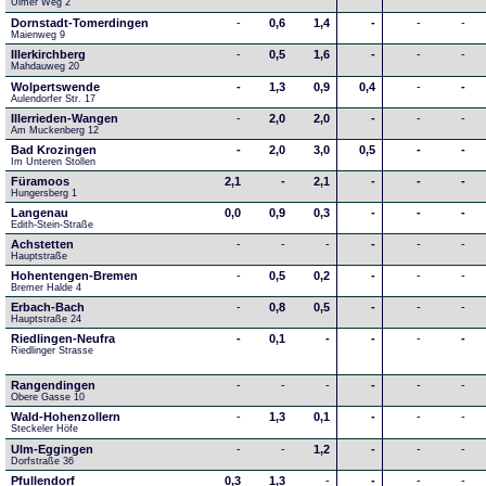
Ulmer Weg 2
Dornstadt-Tomerdingen
-
0,6
1,4
-
-
-
Maienweg 9
Illerkirchberg
-
0,5
1,6
-
-
-
Mahdauweg 20
Wolpertswende
-
1,3
0,9
0,4
-
-
Aulendorfer Str. 17
Illerrieden-Wangen
-
2,0
2,0
-
-
-
Am Muckenberg 12
Bad Krozingen
-
2,0
3,0
0,5
-
-
Im Unteren Stollen
Füramoos
2,1
-
2,1
-
-
-
Hungersberg 1
Langenau
0,0
0,9
0,3
-
-
-
Edith-Stein-Straße
Achstetten
-
-
-
-
-
-
Hauptstraße
Hohentengen-Bremen
-
0,5
0,2
-
-
-
Bremer Halde 4
Erbach-Bach
-
0,8
0,5
-
-
-
Hauptstraße 24
Riedlingen-Neufra
-
0,1
-
-
-
-
Riedlinger Strasse
Rangendingen
-
-
-
-
-
-
Obere Gasse 10
Wald-Hohenzollern
-
1,3
0,1
-
-
-
Steckeler Höfe
Ulm-Eggingen
-
-
1,2
-
-
-
Dorfstraße 36
Pfullendorf
0,3
1,3
-
-
-
-