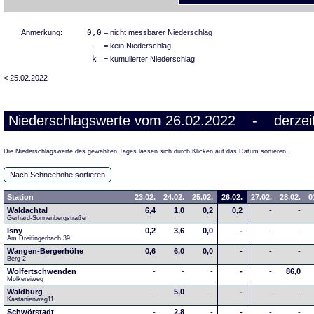
Anmerkung:
0,0
= nicht messbarer Niederschlag
-
= kein Niederschlag
k
= kumulierter Niederschlag
< 25.02.2022
Niederschlagswerte vom 26.02.2022 - derzeit
Die Niederschlagswerte des gewählten Tages lassen sich durch Klicken auf das Datum sortieren.
Nach Schneehöhe sortieren
Station
23.02.
24.02.
25.02.
26.02.
27.02.
28.02.
0
Waldachtal
6,4
1,0
0,2
0,2
-
-
Gerhard-Sonnenbergstraße
Isny
0,2
3,6
0,0
-
-
-
Am Dreifingerbach 39
Wangen-Bergerhöhe
0,6
6,0
0,0
-
-
-
Berg 2
Wolfertschwenden
-
-
-
-
-
86,0
Molkereiweg
Waldburg
-
5,0
-
-
-
-
Kastanienweg11
Schwörstadt
-
2,8
-
-
-
-