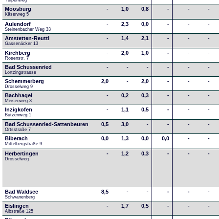
Tulpenweg
Moosburg
-
1,0
0,8
-
-
-
Käserweg 5
Aulendorf
-
2,3
0,0
-
-
-
Steinenbacher Weg 33
Amstetten-Reutti
-
1,4
2,1
-
-
-
Gassenäcker 13
Kirchberg
-
2,0
1,0
-
-
-
Rosenstr. 7
Bad Schussenried
-
-
-
-
-
-
Lortzingstrasse
Schemmerberg
2,0
-
2,0
-
-
-
Drosselweg 9
Bachhagel
-
0,2
0,3
-
-
-
Meisenweg 3
Inzigkofen
-
1,1
0,5
-
-
-
Butzenweg 1
Bad Schussenried-Sattenbeuren
0,5
3,0
-
-
-
-
Ortsstraße 7
Biberach
0,0
1,3
0,0
0,0
-
-
Mittelbergstraße 9
Herbertingen
-
1,2
0,3
-
-
-
Drosselweg
Bad Waldsee
8,5
-
-
-
-
-
Schwanenberg
Eislingen
-
1,7
0,5
-
-
-
Albstraße 125