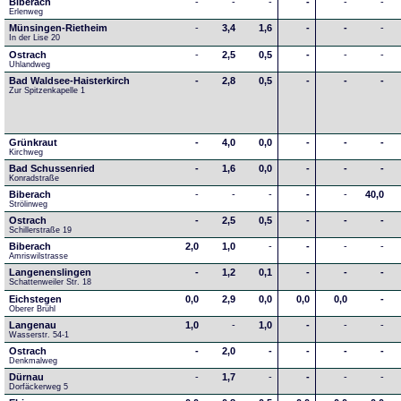
Biberach
-
-
-
-
-
-
Erlenweg
Münsingen-Rietheim
-
3,4
1,6
-
-
-
In der Lise 20
Ostrach
-
2,5
0,5
-
-
-
Uhlandweg
Bad Waldsee-Haisterkirch
-
2,8
0,5
-
-
-
Zur Spitzenkapelle 1
Grünkraut
-
4,0
0,0
-
-
-
Kirchweg
Bad Schussenried
-
1,6
0,0
-
-
-
Konradstraße
Biberach
-
-
-
-
-
40,0
Strölinweg
Ostrach
-
2,5
0,5
-
-
-
Schillerstraße 19
Biberach
2,0
1,0
-
-
-
-
Amriswilstrasse
Langenenslingen
-
1,2
0,1
-
-
-
Schattenweiler Str. 18
Eichstegen
0,0
2,9
0,0
0,0
0,0
-
Oberer Brühl
Langenau
1,0
-
1,0
-
-
-
Wasserstr. 54-1
Ostrach
-
2,0
-
-
-
-
Denkmalweg 
Dürnau
-
1,7
-
-
-
-
Dorfäckerweg 5