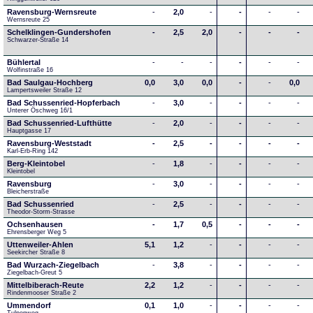
Ravensburg-Wernsreute
-
2,0
-
-
-
-
Wernsreute 25
Schelklingen-Gundershofen
-
2,5
2,0
-
-
-
Schwarzer-Straße 14
Bühlertal
-
-
-
-
-
-
Wolfinstraße 16
Bad Saulgau-Hochberg
0,0
3,0
0,0
-
-
0,0
Lampertsweiler Straße 12
Bad Schussenried-Hopferbach
-
3,0
-
-
-
-
Unterer Öschweg 16/1
Bad Schussenried-Lufthütte
-
2,0
-
-
-
-
Hauptgasse 17
Ravensburg-Weststadt
-
2,5
-
-
-
-
Karl-Erb-Ring 142
Berg-Kleintobel
-
1,8
-
-
-
-
Kleintobel
Ravensburg
-
3,0
-
-
-
-
Bleicherstraße
Bad Schussenried
-
2,5
-
-
-
-
Theodor-Storm-Strasse
Ochsenhausen
-
1,7
0,5
-
-
-
Ehrensberger Weg 5
Uttenweiler-Ahlen
5,1
1,2
-
-
-
-
Seekircher Straße 8
Bad Wurzach-Ziegelbach
-
3,8
-
-
-
-
Ziegelbach-Greut 5
Mittelbiberach-Reute
2,2
1,2
-
-
-
-
Rindenmooser Straße 2
Ummendorf
0,1
1,0
-
-
-
-