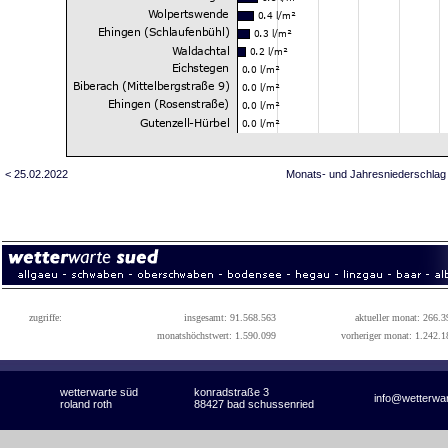
< 25.02.2022
Monats- und Jahresniederschlag
zugriffe:
insgesamt: 91.568.563
aktueller monat: 266.3
monatshöchstwert: 1.590.099
vorheriger monat: 1.242.1
wetterwarte süd
konradstraße 3
info@wetterwa
roland roth
88427 bad schussenried