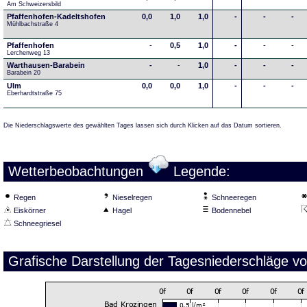
Am Schweizersbild 
Pfaffenhofen-Kadeltshofen
0,0
1,0
1,0
-
-
-
Mühlbachstraße 4
Pfaffenhofen
-
0,5
1,0
-
-
-
Lerchenweg 13
Warthausen-Barabein
-
-
1,0
-
-
-
Barabein 20
Ulm
0,0
0,0
1,0
-
-
-
Eberhardtstraße 75
Die Niederschlagswerte des gewählten Tages lassen sich durch Klicken auf das Datum sortieren.
Wetterbeobachtungen
Legende:
Regen
Nieselregen
Schneeregen
Eiskörner
Hagel
Bodennebel
Schneegriesel
Grafische Darstellung der Tagesniederschläge v