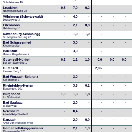
Schulstrasse 19
Leutkirch
0,5
7,0
0,2
-
-
-
Nachtigallenweg 28
Vöhringen (Schwarzwald)
-
4,0
-
-
-
-
Drosselweg 3
Erlenmoos
-
2,1
0,8
-
-
-
Haldenweg 15
Ravensburg-Schmalegg
-
1,9
1,0
-
-
-
St.-Magdalena-Ring 42
Bad Schussenried
-
3,0
-
-
-
-
Klosterstraße
Baienfurt
-
3,0
-
-
-
-
Untere Bergstrasse 7
Gutenzell-Hürbel
0,2
1,1
1,0
0,0
0,0
0,0
Bei der Sägmühle 1
Gutenzell
-
-
-
2,0
-
-
k
Kleinser Berg 1
Bad Wurzach-Seibranz
-
3,0
-
-
-
-
Kimpflerhof 2 
Rheinfelden-Herten
-
3,8
0,2
-
-
-
Eggbergstr. 10a
Burgrieden
1,0
1,3
1,8
-
-
-
Im Stellwinkel
Bad Saulgau
-
2,0
-
-
-
-
Walserweg
Neresheim
-
0,4
-
-
-
-
Alfred-Delp-Straße 8
Kanzach
-
2,0
0,0
-
-
-
Anna von Russegg-Weg
Horgenzell-Ringgenweiler
-
2,1
1,3
-
-
-
Ringgenweiler 620