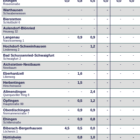
Ehingen
0,0
0,8
0,5
0,0
0,0
0,0
Rosenstraße
Warthausen
-
-
-
-
-
-
Schwabenwiesen 
Bierstetten
-
-
-
-
-
-
Schloßbühl 6
Aulendorf-Blönried
-
-
-
-
-
-
Heuweg 32
Langenau
-
0,9
0,9
-
-
-
Narzissenweg 1
Hochdorf-Schweinhausen
-
-
1,2
-
-
-
Lindenweg 2
Bad Schussenried-Schwaigfurt
-
-
-
-
-
-
Schwaigfurt 2
Aichstetten-Nestbaum
-
-
-
-
-
-
Nestbaum
Eberhardzell
-
1,6
-
-
-
-
Lilienweg
Herbertingen
-
1,5
-
-
-
-
Hirschstrasse
Allmendingen
-
-
2,4
-
-
-
Querqueviller Ring 6
Öpfingen
-
0,5
1,2
-
-
-
Hauptstraße 99
Oberdischingen
-
0,9
0,9
-
-
-
Normannenstraße 7
Ehingen
-
0,9
0,8
-
-
-
Schillerstraße
Biberach-Bergerhausen
4,5
0,5
0,0
-
-
-
Löcherstr.1
Hüttisheim
-
0,8
1,0
-
-
-