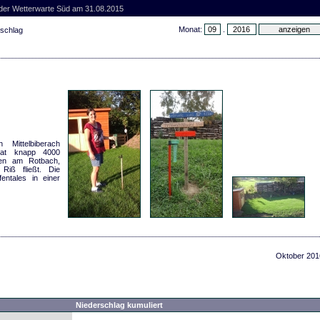
 der Wetterwarte Süd am 31.08.2015
Monat:
.
rschlag
Mittelbiberach
hat knapp 4000
ben am Rotbach,
Riß fließt. Die
entales in einer
Oktober 201
Niederschlag kumuliert