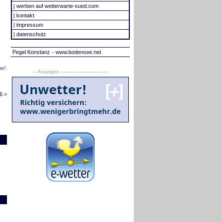
|
werben auf wetterwarte-sued.com
|
kontakt
|
impressum
|
datenschutz
Pegel Konstanz
- www.bodensee.net
/m².
--- Anzeigen --------------------------------
6 >