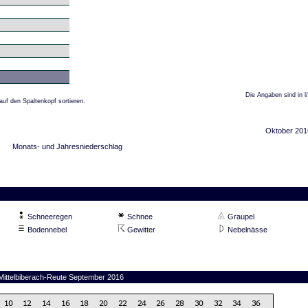
Die Angaben sind in l
auf den Spaltenkopf sortieren.
Oktober 201
Monats- und Jahresniederschlag
Schneeregen
Schnee
Graupel
Bodennebel
Gewitter
Nebelnässe
 Mittelbiberach-Reute September 2016