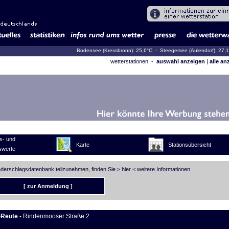
Bodensee (Kressbronn): 25,6°C
- Steegersee (Aulendorf): 27,
wetterstationen -
auswahl anzeigen
|
alle an
s- und
Karte
Stationsübersicht
swerte
iederschlagsdatenbank teilzunehmen, finden Sie >
hier
< weitere Informationen.
[ zur Anmeldung ]
-Reute
- Rindenmooser Straße 2