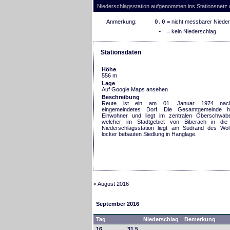
Niederschlagsstation aufgenommen ins Stationsnetz
Anmerkung:
0,0
= nicht messbarer Niede
-
= kein Niederschlag
Stationsdaten
Höhe
556 m
Lage
Auf Google Maps ansehen
Beschreibung
Reute ist ein am 01. Januar 1974 nach 
eingemeindetes Dorf. Die Gesamtgemeinde 
Einwohner und liegt im zentralen Oberschwa
welcher im Stadtgebiet von Biberach in die 
Niederschlagsstation liegt am Südrand des Wolf
locker bebauten Siedlung in Hanglage.
< August 2016
September 2016
Tag
Niederschlag
Bemerkung
16.
31,5