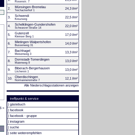
Rosenstr. 7
Münsingen-Bremelau
2.
24,3 l/m²
Teichackerhof 1
Schwendi
3.
22,5 l/m²
Kreuzweg
Schelklingen-Gundershofen
4.
22,0 l/m²
Schwarzer-Straße 14
Gutenzell
5.
17,0 l/m²
Kleinser Berg 1
Mietingen-Walpertshofen
6.
14,0 l/m²
Bussenweg 31
Bachhagel
7.
13,3 l/m²
Meisenweg 3
Dornstadt-Tomerdingen
8.
13,0 l/m²
Maienweg 9
Biberach-Bergerhausen
9.
13,0 l/m²
Löcherstr.1
Oberdischingen
10.
12,1 l/m²
Normannenstraße 7
Alle Niederschlagsstationen anzeigen
treffpunkt & service
|
gästebuch
6 >
|
facebook
|
facebook - gruppe
|
instagram
|
suche
|
seite weiterempfehlen