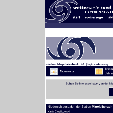
niederschlagsdatenbank
|
info
|
login - erfassung
Monat
Tageswerte
Jahre
Sollten Sie Interesse haben, an der N
Niederschlagsdaten der Station
Mittelbiberach
Karin Cieslikowski