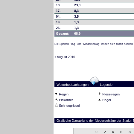
18.
23,0
17.
8,3
04.
3,5
19.
1,3
26.
1,3
Gesamt:
68,9
Die Spalten "Tag" und "Niederschlag" lassen sich durch Klicken 
< August 2016
Wetterbeobachtungen
Legende:
Regen
Nieselregen
Eiskörner
Hagel
Schneegriesel
Grafische Darstellung der Niederschläge der Station