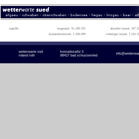
zugriffe:
insgesamt: 91.599.591
aktueller monat: 297.4
monatshöchstwert: 1.590.099
vorheriger monat: 1.242.1
wetterwarte süd
konradstraße 3
info@wetterwa
roland roth
88427 bad schussenried