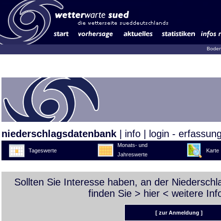
Boden
niederschlagsdatenbank
|
info
|
login - erfassun
Monats- und
Tageswerte
Karte
Jahreswerte
Sollten Sie Interesse haben, an der Niedersch
finden Sie >
hier
< weitere Inf
[ zur Anmeldung ]