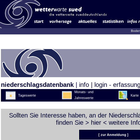
Boden
niederschlagsdatenbank
|
info
|
login - erfassun
Monats- und
Tageswerte
Karte
Jahreswerte
Sollten Sie Interesse haben, an der Niedersch
finden Sie >
hier
< weitere Inf
[ zur Anmeldung ]