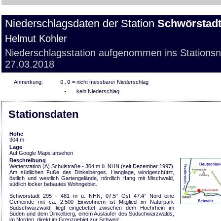
Niederschlagsdaten der Station
Schwörstad
Helmut Kohler
Niederschlagsstation aufgenommen ins Stations
27.03.2018
Anmerkung:
0,0
= nicht messbarer Niederschlag
-
= kein Niederschlag
Stationsdaten
Höhe
304 m
Lage
Auf Google Maps ansehen
Beschreibung
Wetterstation (A) Schulstraße - 304 m ü. NHN (seit Dezember 1997)
Am südlichen Fuße des Dinkelberges, Hanglage, windgeschützt,
östlich und westlich Gartengelände, nördlich Hang mit Mischwald,
südlich locker bebautes Wohngebiet.
Schwörstadt 295 - 481 m ü. NHN, 07.5° Ost 47.4° Nord eine
Gemeinde mit ca. 2.500 Einwohnern ist Mitglied im Naturpark
Südschwarzwald, liegt eingebettet zwischen dem Hochrhein im
Süden und dem Dinkelberg, einem Ausläufer des Südschwarzwalds,
im Norden, direkt im Grenzgebiet zur Schweiz.