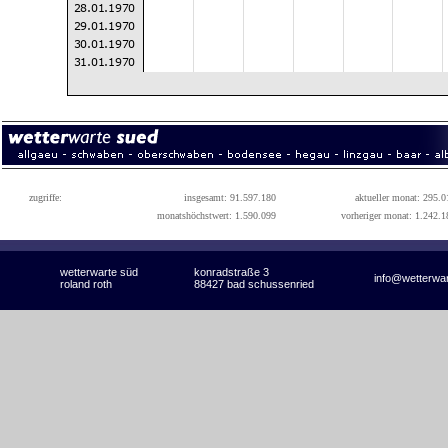
zugriffe:
insgesamt: 91.597.180
aktueller monat: 295.0
monatshöchstwert: 1.590.099
vorheriger monat: 1.242.1
wetterwarte süd
konradstraße 3
info@wetterwa
roland roth
88427 bad schussenried