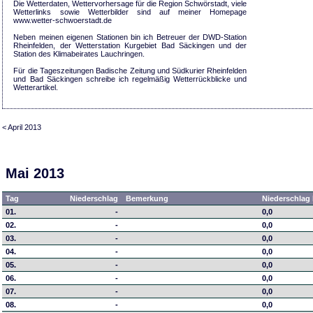
Die Wetterdaten, Wettervorhersage für die Region Schwörstadt, viele
Wetterlinks sowie Wetterbilder sind auf meiner Homepage
www.wetter-schwoerstadt.de
Neben meinen eigenen Stationen bin ich Betreuer der DWD-Station
Rheinfelden, der Wetterstation Kurgebiet Bad Säckingen und der
Station des Klimabeirates Lauchringen.
Für die Tageszeitungen Badische Zeitung und Südkurier Rheinfelden
und Bad Säckingen schreibe ich regelmäßig Wetterrückblicke und
Wetterartikel.
< April 2013
Mai 2013
Tag
Niederschlag
Bemerkung
Niederschlag 
01.
-
0,0
02.
-
0,0
03.
-
0,0
04.
-
0,0
05.
-
0,0
06.
-
0,0
07.
-
0,0
08.
-
0,0