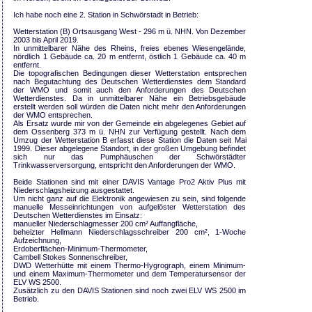
Ich habe noch eine 2. Station in Schwörstadt in Betrieb:
Wetterstation (B) Ortsausgang West - 296 m ü. NHN. Von Dezember
2003 bis April 2019.
In unmittelbarer Nähe des Rheins, freies ebenes Wiesengelände,
nördlich 1 Gebäude ca. 20 m entfernt, östlich 1 Gebäude ca. 40 m
entfernt.
Die topografischen Bedingungen dieser Wetterstation entsprechen
nach Begutachtung des Deutschen Wetterdienstes dem Standard
der WMO und somit auch den Anforderungen des Deutschen
Wetterdienstes. Da in unmittelbarer Nähe ein Betriebsgebäude
erstellt werden soll würden die Daten nicht mehr den Anforderungen
der WMO entsprechen.
Als Ersatz wurde mir von der Gemeinde ein abgelegenes Gebiet auf
dem Ossenberg 373 m ü. NHN zur Verfügung gestellt. Nach dem
Umzug der Wetterstation B erfasst diese Station die Daten seit Mai
1999. Dieser abgelegene Standort, in der großen Umgebung befindet
sich nur das Pumphäuschen der Schwörstädter
Trinkwasserversorgung, entspricht den Anforderungen der WMO.
Beide Stationen sind mit einer DAVIS Vantage Pro2 Aktiv Plus mit
Niederschlagsheizung ausgestattet.
Um nicht ganz auf die Elektronik angewiesen zu sein, sind folgende
manuelle Messeinrichtungen von aufgelöster Wetterstation des
Deutschen Wetterdienstes im Einsatz:
manueller Niederschlagmesser 200 cm² Auffangfläche,
beheizter Hellmann Niederschlagsschreiber 200 cm², 1-Woche
Aufzeichnung,
Erdoberflächen-Minimum-Thermometer,
Cambell Stokes Sonnenschreiber,
DWD Wetterhütte mit einem Thermo-Hygrograph, einem Minimum-
und einem Maximum-Thermometer und dem Temperatursensor der
ELV WS 2500.
Zusätzlich zu den DAVIS Stationen sind noch zwei ELV WS 2500 im
Betrieb.