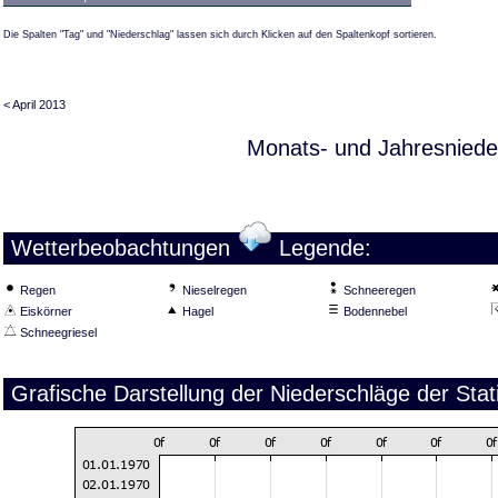
Die Spalten "Tag" und "Niederschlag" lassen sich durch Klicken auf den Spaltenkopf sortieren.
< April 2013
Monats- und Jahresniede
Wetterbeobachtungen
Legende:
Regen
Nieselregen
Schneeregen
Eiskörner
Hagel
Bodennebel
Schneegriesel
Grafische Darstellung der Niederschläge der Sta