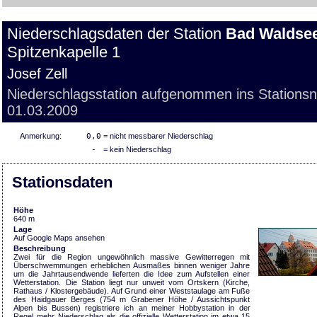
Niederschlagsdaten der Station
Bad Waldsee
Spitzenkapelle 1
Josef Zell
Niederschlagsstation aufgenommen ins Stations
01.03.2009
Anmerkung:
0,0
= nicht messbarer Niederschlag
-
= kein Niederschlag
Stationsdaten
Höhe
640 m
Lage
Auf Google Maps ansehen
Beschreibung
Zwei für die Region ungewöhnlich massive Gewitterregen mit
Überschwemmungen erheblichen Ausmaßes binnen weniger Jahre
um die Jahrtausendwende lieferten die Idee zum Aufstellen einer
Wetterstation. Die Station liegt nur unweit vom Ortskern (Kirche,
Rathaus / Klostergebäude). Auf Grund einer Weststaulage am Fuße
des Haidgauer Berges (754 m Grabener Höhe / Aussichtspunkt
Alpen bis Bussen) registriere ich an meiner Hobbystation in der
Regel mehr Niederschlag als die offizielle Wetterstation im etwa 15