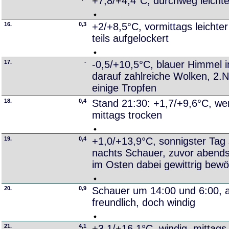
+7,8/+4,4°C, durchweg leicht
16.
0,3
+2/+8,5°C, vormittags leichte
teils aufgelockert
17.
-
-0,5/+10,5°C, blauer Himmel i
darauf zahlreiche Wolken, 2.N
einige Tropfen
18.
0,4
Stand 21:30: +1,7/+9,6°C, we
mittags trocken
19.
0,4
+1,0/+13,9°C, sonnigster Tag se
nachts Schauer, zuvor abends
im Osten dabei gewittrig bewö
20.
0,9
Schauer um 14:00 und 6:00, 
freundlich, doch windig
21.
4,1
+3,1/+16,1°C, windig, mittags