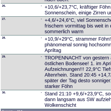
26.
-
+10,6/+23,7°C, kräftiger Föhn,
Sonnenschein, einige Zirren 
27.
-
+4,6/+24,6°C, viel Sonnensch
frischem vormittag bis weit in
sommerlich warm
28.
-
+10,9/+29°C, strammer Föhn! 
phänomenal sonnig hochsomm
Apriltag
29.
-
TROPENNACHT von gestern a
östlichen Bodensee! 1. im April
Aufzeichnungen!!! 22,9°C Tief
Altenrhein. Stand 20:45 +14,7
später der Tag desto sonniger
starker Föhn
30.
-
Stand 21:10 +9,6/+23,9°C, son
dann langsam aus SW aufzie
Wolkenschicht