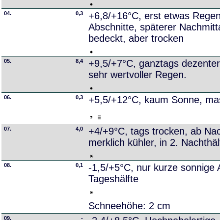
04.
0,3
+6,8/+16°C, erst etwas Regen
Abschnitte, späterer Nachmit
bedeckt, aber trocken
05.
8,4
+9,5/+7°C, ganztags dezenter,
sehr wertvoller Regen.
06.
0,3
+5,5/+12°C, kaum Sonne, mas
07.
4,0
+4/+9°C, tags trocken, ab Na
merklich kühler, in 2. Nachthä
08.
0,1
-1,5/+5°C, nur kurze sonnige A
Tageshälfte
Schneehöhe: 2 cm
09.
-