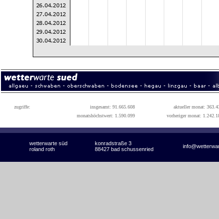
zugriffe:
insgesamt: 91.665.608
aktueller monat: 363.4
monatshöchstwert: 1.590.099
vorheriger monat: 1.242.1
wetterwarte süd
konradstraße 3
info@wetterwa
roland roth
88427 bad schussenried