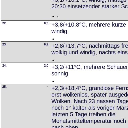
20:30 einsetzender starker S
22.
0,3
+3,8/+10,8°C, mehrere kurze 
windig
23.
6,9
+2,8/+13,7°C, nachmittags fre
wolkig und windig, nachts ei
24.
2,0
+3,2/+11°C, mehrere Schauer
sonnig
25.
-
+2,3/+18,4°C, grandiose Ferns
erst wolkenlos, später ausged
Wolken. Nach 23 nassen Tagen 
noch 1° kälter als voriger Mär
letzten 5 Tage treiben die
Monatsmitteltemperatur noch 
nach oben.