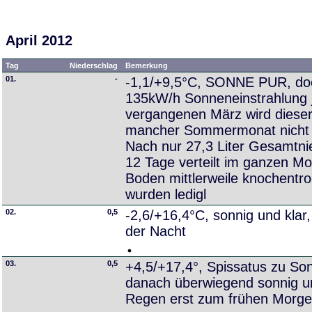
April 2012
Tag
Niederschlag
Bemerkung
01.
-
-1,1/+9,5°C, SONNE PUR, doc
135kW/h Sonneneinstrahlung 
vergangenen März wird dieser
mancher Sommermonat nicht
Nach nur 27,3 Liter Gesamtni
12 Tage verteilt im ganzen Mo
Boden mittlerweile knochentr
wurden ledigl
02.
0,5
-2,6/+16,4°C, sonnig und klar
der Nacht
03.
0,5
+4,5/+17,4°, Spissatus zu So
danach überwiegend sonnig u
Regen erst zum frühen Morg