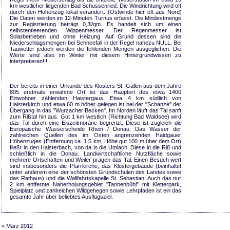
km westlicher liegenden Bad Schussenried. Die Windrichtung wird oft
durch den Höhenzug lokal verändert. (Ostwinde hier oft aus Nord)
Die Daten werden im 12-Minuten Turnus erfasst. Die Mindestmenge
zur Registrierung beträgt 0,3l/qm. Es handelt sich um einen
selbstentleerenden Wippenmesser. Der Regenmesser ist
Solarbetrieben und ohne Heizung. Auf Grund dessen sind die
Niederschlagsmengen bei Schneefall in der Regel nahezu NULL. Bei
Tauwetter jedoch werden die fehlenden Mengen ausgeglichen. Die
Werte sind also im Winter mit diesem Hintergrundwissen zu
interpretieren!!!
Der bereits in einer Urkunde des Klosters St. Gallen aus dem Jahre
805 erstmals erwähnte Ort ist das Hauptort des etwa 1400
Einwohner zählenden Haistergaus. Etwa 4 km südlich von
Haisterkirch und etwa 60 m höher gelegen ist bei der "Schanze" der
Übergang in das "Wurzacher Becken". Im Norden läuft das Tal sanft
zum Rißtal hin aus. Gut 1 km westlich (Richtung Bad Waldsee) wird
das Tal durch eine Eiszeitmoräne begrenzt. Diese ist zugleich die
Europäische Wasserscheide Rhein / Donau. Das Wasser der
zahlreichen Quellen des im Osten angrenzenden Haidgauer
Höhenzuges (Entfernung ca. 1.5 km, Höhe gut 100 m über dem Ort)
fließt in den Haisterbach, von da in die Umlach. Diese in die Riß und
schließlich in die Donau. Landwirtschaftliche Nutzfläche sowie
mehrere Ortschaften und Weiler prägen das Tal. Einen Besuch wert
sind insbesonders die Pfarrkirche, das Klostergebäude (beinhaltet
unter anderem eine der schönsten Grundschulen des Landes sowie
das Rathaus) und die Wallfahrtskapelle St. Sebastian. Auch das nur
2 km entfernte Naherholungsgebiet "Tannenbühl" mit Kletterpark,
Spielplatz und zahlreichen Wildgehegen sowie Lehrpfaden ist ein das
gesamte Jahr über beliebtes Ausflugsziel.
< März 2012