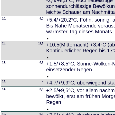
-2,4/+8,5°C, Hochnebelartige
sonnendurchlässige Bewölkung
leichte Schauer am Nachmitt
10.
4,0
+5,4/+20,2°C, Föhn, sonnig, 
Bis Nahe Monatsende voraussi
wärmster Tag dieses Monats..
11.
11,5
+10,5(Mitternacht) +3,4°C (a
Kontinuierlicher Regen bis 17
12.
6,2
+1,5/+8,5°C, Sonne-Wolken-M
einsetzender Regen
13.
-
+4,7/+9,9°C, überwiegend sta
14.
0,3
+2,5/+9,5°C, vor allem nachmi
bewölkt, erst am frühen Morge
Regen
15.
9,5