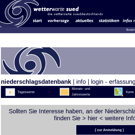
Boden
niederschlagsdatenbank
|
info
|
login - erfassun
Monats- und
Tageswerte
Karte
Jahreswerte
Sollten Sie Interesse haben, an der Niedersch
finden Sie >
hier
< weitere Inf
[ zur Anmeldung ]