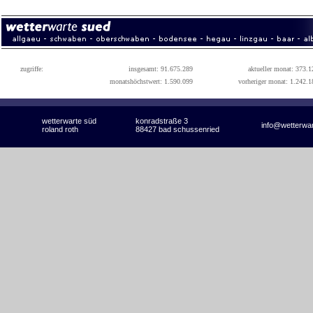
zugriffe:
insgesamt: 91.675.289
aktueller monat: 373.1
monatshöchstwert: 1.590.099
vorheriger monat: 1.242.1
wetterwarte süd
konradstraße 3
info@wetterwa
roland roth
88427 bad schussenried