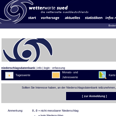
Boden
niederschlagsdatenbank
|
info
|
login - erfassung
Monats- und
Tageswerte
Karte
Jahreswerte
Sollten Sie Interesse haben, an der Niederschlagsdatenbank teilzunehmen,
[ zur Anmeldung ]
Anmerkung:
0,0
= nicht messbarer Niederschlag
-
= kein Niederschlag