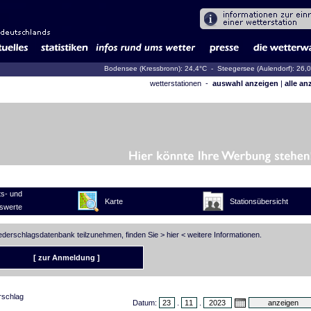
Bodensee (Kressbronn): 24,4°C
- Steegersee (Aulendorf): 26,
wetterstationen -
auswahl anzeigen
|
alle an
s- und
Karte
Stationsübersicht
swerte
iederschlagsdatenbank teilzunehmen, finden Sie >
hier
< weitere Informationen.
[ zur Anmeldung ]
rschlag
Datum:
.
.