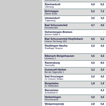
Wernsreute 25
Eberhardzell
4,9
6,5
Lilienweg
Eichstegen
5,2
7,2
Oberer Brühl
Ummendorf
3,5
3,0
Tulpenweg
Bad Schussenried
4,7
4,5
Konradstraße
Hohentengen-Bremen
-
-
Bremer Halde 4
Bad Schussenried-Hopferbach
4,5
5,2
Unterer Öschweg 16/1
Riedlingen-Neufra
2,0
4,0
Riedlinger Strasse
Biberach-Bergerhausen
4,5
4,5
Löcherstr.1
Ravensburg
4,0
8,0
Seestraße 
Gutenzell-Hürbel
3,2
3,0
Bei der Sägmühle 1
Bad Krozingen
2,0
4,0
Im Unteren Stollen
Burgrieden
1,8
1,9
Im Stellwinkel
Bierstetten
-
4,3
Schloßbühl 6
Herbertingen
3,0
3,5
Hirschstrasse
Wolpertswende
2,8
5,6