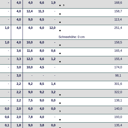
-
4,0
4,0
6,6
1,9
168,6
-
4,0
12,4
11,3
-
158,7
-
4,0
9,0
6,5
-
113,4
1,0
4,0
4,0
6,0
12,0
251,4
Schneehöhe: 0 cm
1,0
4,0
10,0
6,0
-
158,5
-
3,6
11,6
8,0
0,6
165,4
-
3,3
12,3
6,6
1,2
155,4
-
3,0
10,0
4,5
-
174,0
-
3,0
-
-
-
98,1
-
2,2
9,2
8,5
1,4
301,6
-
2,2
9,0
9,2
3,2
322,0
-
2,2
7,5
9,0
0,0
138,1
0,0
2,0
6,0
4,0
0,0
140,0
0,6
2,0
7,8
4,0
-
193,0
0,1
1,8
9,0
3,8
0,0
135,4