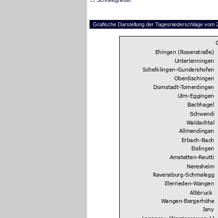
Schneegriesel
Grafische Darstellung der Tagesniederschläge vom 