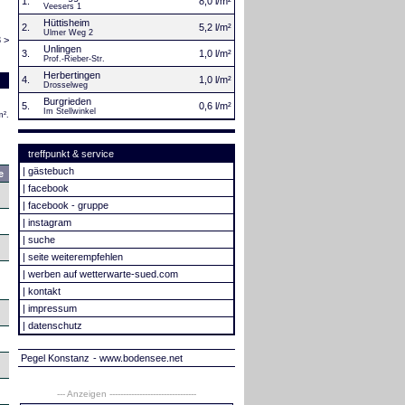
1.
8,0 l/m²
Veesers 1
Hüttisheim
2.
5,2 l/m²
Ulmer Weg 2
 >
Unlingen
3.
1,0 l/m²
Prof.-Rieber-Str.
Herbertingen
4.
1,0 l/m²
Drosselweg
Burgrieden
5.
0,6 l/m²
Im Stellwinkel
m².
treffpunkt & service
|
gästebuch
e
|
facebook
|
facebook - gruppe
|
instagram
|
suche
|
seite weiterempfehlen
|
werben auf wetterwarte-sued.com
|
kontakt
|
impressum
|
datenschutz
Pegel Konstanz
- www.bodensee.net
--- Anzeigen --------------------------------