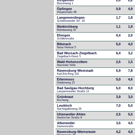
Inzigkofen
2,0
2,2
Butzenweg 1
Öpfingen
0,9
4,9
Hauptstraße 99
Langenenslingen
1,7
1,8
Schattenweiler Str. 18
Illerkirchberg
1,1
1,9
Mahdauweg 20
Ehingen
0,4
2,0
Schillerstraße
Biberach
5,0
4,0
Neue Heimat 5
Bad Wurzach-Ziegelbach
6,4
3,2
Ziegelbach-Greut 5
Wald-Hohenzollern
2,5
1,5
Steckeler Höfe
Ravensburg-Weststadt
5,9
7,8
Karl-Erb-Ring 142
Erlenmoos
5,0
4,6
Haldenweg 15
Bad Saulgau-Hochberg
5,0
8,0
Lampertsweiler Straße 12
Grünkraut
3,9
3,0
Kirchweg
Leutkirch
7,0
5,0
Nachtigallenweg 28
Uttenweiler-Ahlen
2,5
5,5
Seekircher Straße 8
Alberweiler
3,5
4,5
Gartenstraße
Ravensburg-Wernsreute
4,2
4,0