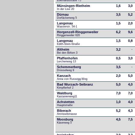
Eberhardtstraße 75
Münsingen-Rietheim
1,6
3,0
In der Lise 20
Dürnau
3,5
5,2
Dorfäckerweg 5
Langenau
1,5
2,0
Wasserstr. 54-1
Horgenzell-Ringgenweiler
6,2
9,6
Ringgenweiler 620
Langenau
1,5
0,8
Edith-Stein-Straße
Altheim
3,2
-
Bei den Birken 3
Pfaffenhofen
0,5
3,0
Lerchenweg 13
Schemmerberg
3,5
-
Drosselweg 9
Kanzach
2,0
5,0
Anna von Russegg-Weg
Bad Wurzach-Seibranz
5,0
4,0
Kimpflerhof 2 
Waldburg
7,0
7,0
Kastanienweg11
Achstetten
1,0
4,0
Hauptstraße
Biberach
5,2
4,3
Amriswilstrasse
Moosburg
4,5
7,5
Käserweg 5