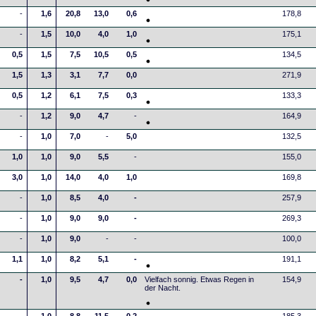
-
1,6
20,8
13,0
0,6
178,8
-
1,5
10,0
4,0
1,0
175,1
0,5
1,5
7,5
10,5
0,5
134,5
1,5
1,3
3,1
7,7
0,0
271,9
0,5
1,2
6,1
7,5
0,3
133,3
-
1,2
9,0
4,7
-
164,9
-
1,0
7,0
-
5,0
132,5
1,0
1,0
9,0
5,5
-
155,0
3,0
1,0
14,0
4,0
1,0
169,8
-
1,0
8,5
4,0
-
257,9
-
1,0
9,0
9,0
-
269,3
-
1,0
9,0
-
-
100,0
1,1
1,0
8,2
5,1
-
191,1
-
1,0
9,5
4,7
0,0
Vielfach sonnig. Etwas Regen in
154,9
der Nacht.