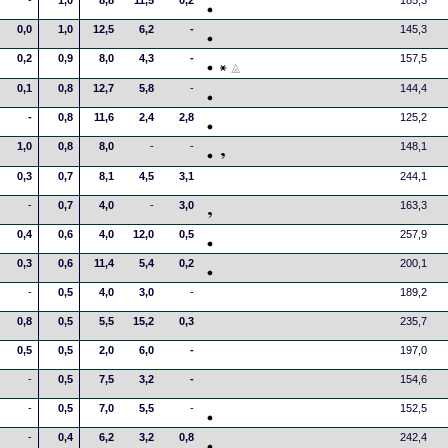
-
1,0
8,8
11,5
0,2
185,3
0,0
1,0
12,5
6,2
-
145,3
0,2
0,9
8,0
4,3
-
157,5
0,1
0,8
12,7
5,8
-
144,4
-
0,8
11,6
2,4
2,8
125,2
1,0
0,8
8,0
-
-
148,1
0,3
0,7
8,1
4,5
3,1
244,1
-
0,7
4,0
-
3,0
163,3
0,4
0,6
4,0
12,0
0,5
257,9
0,3
0,6
11,4
5,4
0,2
200,1
-
0,5
4,0
3,0
-
189,2
0,8
0,5
5,5
15,2
0,3
235,7
0,5
0,5
2,0
6,0
-
197,0
-
0,5
7,5
3,2
-
154,6
-
0,5
7,0
5,5
-
152,5
-
0,4
6,2
3,2
0,8
242,4