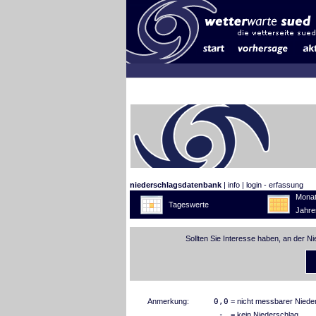
niederschlagsdatenbank
|
info
|
login - erfassung
Monat
Tageswerte
Jahre
Sollten Sie Interesse haben, an der N
Anmerkung:
0,0
= nicht messbarer Niede
-
= kein Niederschlag