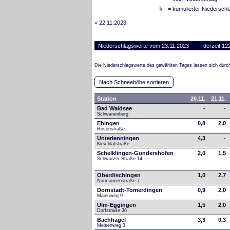
k
= kumulierter Niederschl
< 22.11.2023
Niederschlagswerte vom 23.11.2023 - derzeit 122
Die Niederschlagswerte des gewählten Tages lassen sich durch
Nach Schneehöhe sortieren
Station
20.11.
21.11.
Bad Waldsee
-
-
Schwanenberg
Ehingen
0,8
2,0
Rosenstraße
Unterlenningen
4,3
-
Kirschlatstraße
Schelklingen-Gundershofen
2,0
1,5
Schwarzer-Straße 14
Oberdischingen
1,0
2,7
Normannenstraße 7
Dornstadt-Tomerdingen
0,9
2,0
Maienweg 9
Ulm-Eggingen
1,5
2,0
Dorfstraße 36
Bachhagel
3,3
0,3
Meisenweg 3