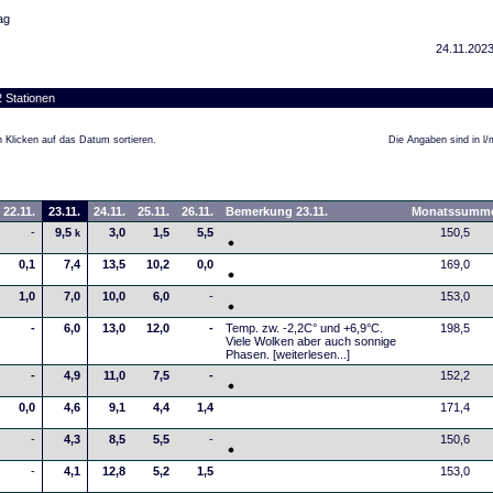
ag
24.11.2023
 Stationen
 Klicken auf das Datum sortieren.
Die Angaben sind in l/
22.11.
23.11.
24.11.
25.11.
26.11.
Bemerkung 23.11.
Monatssumm
-
9,5
3,0
1,5
5,5
150,5
k
0,1
7,4
13,5
10,2
0,0
169,0
1,0
7,0
10,0
6,0
-
153,0
-
6,0
13,0
12,0
-
Temp. zw. -2,2C° und +6,9°C.
198,5
Viele Wolken aber auch sonnige
Phasen.
[weiterlesen...]
-
4,9
11,0
7,5
-
152,2
0,0
4,6
9,1
4,4
1,4
171,4
-
4,3
8,5
5,5
-
150,6
-
4,1
12,8
5,2
1,5
153,0