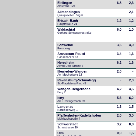
Eislingen
6,8
2,3
Albstraße 125
Allmendingen
-
2,1
Querqueviller Ring 6
Erbach-Bach
1,2
1,2
Hauptstraße 24
Waldachtal
6,0
1,0
Gerhard-Sonnenbergstraße
Schwendi
3,5
4,0
Kreuzweg
Amstetten-Reutti
3,4
1,6
Gassenäcker 13
Neresheim
6,2
1,6
Alfred-Delp-Straße 8
Illerrieden-Wangen
2,0
-
Am Muckenberg 12
Ravensburg-Schmalegg
-
2,0
St.-Magdalena-Ring 42
Wangen-Bergerhöhe
4,2
4,5
Berg 2
Isny
5,6
6,2
Am Dreifingerbach 39
Langenau
1,3
1,5
Narzissenweg 1
Pfaffenhofen-Kadeltshofen
2,0
3,0
Mühlbachstraße 4
Schwörstadt
3,2
0,8
Schulstrasse 19
Ulm
0,9
1,5