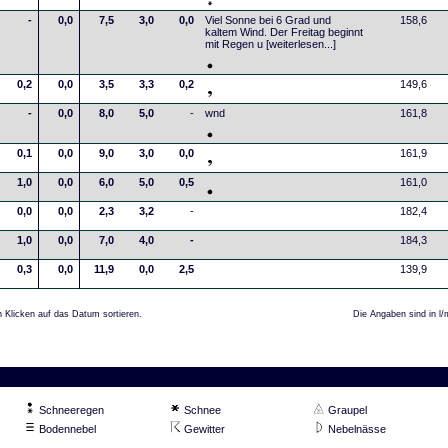
-
0,0
7,5
3,0
0,0
Viel Sonne bei 6 Grad und
158,6
kaltem Wind. Der Freitag beginnt
mit Regen u
[weiterlesen...]
0,2
0,0
3,5
3,3
0,2
149,6
-
0,0
8,0
5,0
-
wnd
161,8
0,1
0,0
9,0
3,0
0,0
161,9
1,0
0,0
6,0
5,0
0,5
161,0
0,0
0,0
2,3
3,2
-
182,4
1,0
0,0
7,0
4,0
-
184,3
0,3
0,0
11,9
0,0
2,5
139,9
 Klicken auf das Datum sortieren.
Die Angaben sind in l/
Schneeregen
Schnee
Graupel
Bodennebel
Gewitter
Nebelnässe