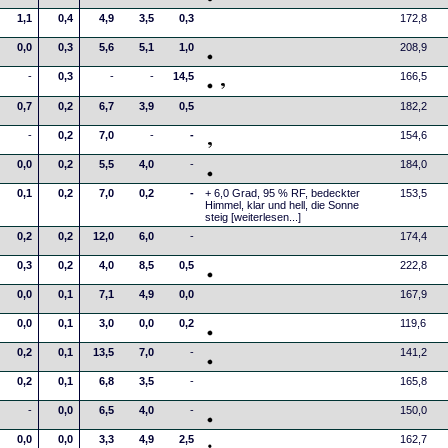
1,1
0,4
4,9
3,5
0,3
172,8
0,0
0,3
5,6
5,1
1,0
208,9
-
0,3
-
-
14,5
166,5
0,7
0,2
6,7
3,9
0,5
182,2
-
0,2
7,0
-
-
154,6
0,0
0,2
5,5
4,0
-
184,0
0,1
0,2
7,0
0,2
-
+ 6,0 Grad, 95 % RF, bedeckter
153,5
Himmel, klar und hell, die Sonne
steig
[weiterlesen...]
0,2
0,2
12,0
6,0
-
174,4
0,3
0,2
4,0
8,5
0,5
222,8
0,0
0,1
7,1
4,9
0,0
167,9
0,0
0,1
3,0
0,0
0,2
119,6
0,2
0,1
13,5
7,0
-
141,2
0,2
0,1
6,8
3,5
-
165,8
-
0,0
6,5
4,0
-
150,0
0,0
0,0
3,3
4,9
2,5
162,7