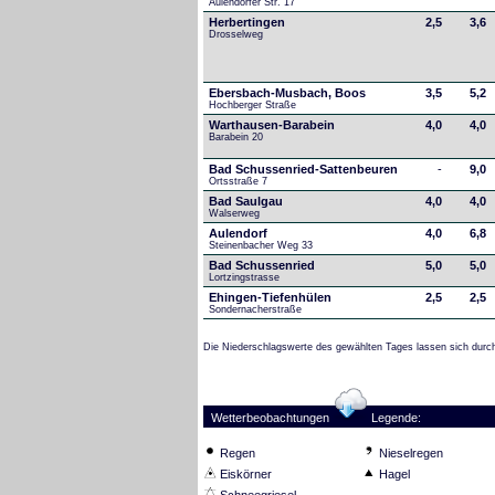
Aulendorfer Str. 17
Herbertingen
2,5
3,6
Drosselweg
Ebersbach-Musbach, Boos
3,5
5,2
Hochberger Straße
Warthausen-Barabein
4,0
4,0
Barabein 20
Bad Schussenried-Sattenbeuren
-
9,0
Ortsstraße 7
Bad Saulgau
4,0
4,0
Walserweg
Aulendorf
4,0
6,8
Steinenbacher Weg 33
Bad Schussenried
5,0
5,0
Lortzingstrasse
Ehingen-Tiefenhülen
2,5
2,5
Sondernacherstraße
Die Niederschlagswerte des gewählten Tages lassen sich durch
Wetterbeobachtungen
Legende:
Regen
Nieselregen
Eiskörner
Hagel