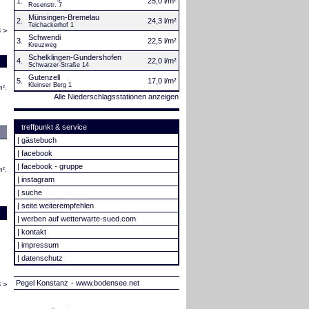
1.
25,0 l/m²
Rosenstr. 7
Münsingen-Bremelau
2.
24,3 l/m²
Teichackerhof 1
 >
Schwendi
3.
22,5 l/m²
Kreuzweg
Schelklingen-Gundershofen
4.
22,0 l/m²
Schwarzer-Straße 14
Gutenzell
5.
17,0 l/m²
Kleinser Berg 1
m².
Alle Niederschlagsstationen anzeigen
treffpunkt & service
|
gästebuch
|
facebook
|
facebook - gruppe
m².
|
instagram
|
suche
|
seite weiterempfehlen
|
werben auf wetterwarte-sued.com
|
kontakt
|
impressum
|
datenschutz
Pegel Konstanz
- www.bodensee.net
 >