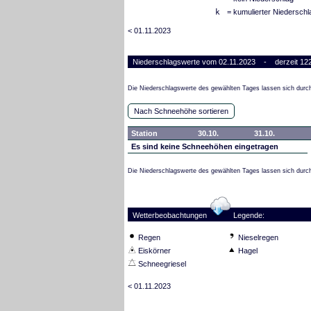
k
= kumulierter Niederschl
< 01.11.2023
Niederschlagswerte vom 02.11.2023 - derzeit 122
Die Niederschlagswerte des gewählten Tages lassen sich durch
Nach Schneehöhe sortieren
Station
30.10.
31.10.
Es sind keine Schneehöhen eingetragen
Die Niederschlagswerte des gewählten Tages lassen sich durch
Wetterbeobachtungen
Legende:
Regen
Nieselregen
Eiskörner
Hagel
Schneegriesel
< 01.11.2023