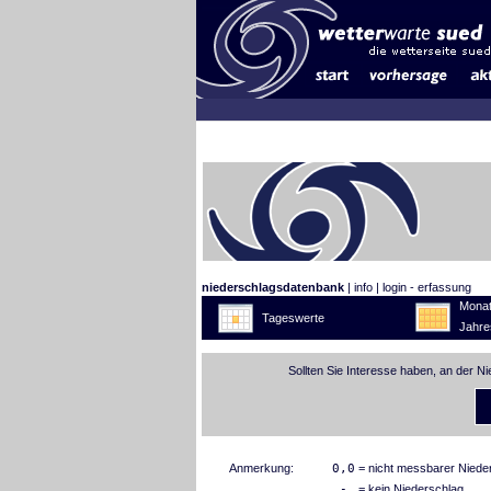
niederschlagsdatenbank
|
info
|
login - erfassung
Monat
Tageswerte
Jahre
Sollten Sie Interesse haben, an der N
Anmerkung:
0,0
= nicht messbarer Niede
-
= kein Niederschlag