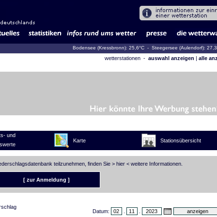
Bodensee (Kressbronn): 25,6°C
- Steegersee (Aulendorf): 27,
wetterstationen -
auswahl anzeigen
|
alle an
s- und
Karte
Stationsübersicht
swerte
iederschlagsdatenbank teilzunehmen, finden Sie >
hier
< weitere Informationen.
[ zur Anmeldung ]
rschlag
Datum:
.
.