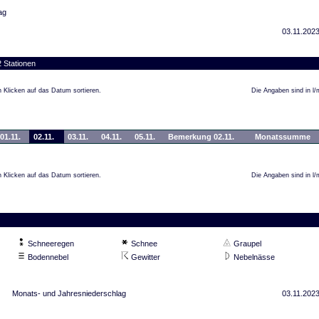
ag
03.11.2023
 Stationen
 Klicken auf das Datum sortieren.
Die Angaben sind in l/
01.11.
02.11.
03.11.
04.11.
05.11.
Bemerkung 02.11.
Monatssumme
 Klicken auf das Datum sortieren.
Die Angaben sind in l/
Schneeregen
Schnee
Graupel
Bodennebel
Gewitter
Nebelnässe
Monats- und Jahresniederschlag
03.11.2023