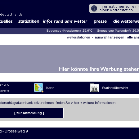
Bodensee (Kressbronn): 25,6°C
- Steegersee (Aulendorf): 26,
wetterstationen -
auswahl anzeigen
|
alle an
s- und
Karte
Stationsübersicht
swerte
iederschlagsdatenbank teilzunehmen, finden Sie >
hier
< weitere Informationen.
[ zur Anmeldung ]
g
- Drosselweg 9