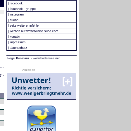
|
facebook
|
facebook - gruppe
|
instagram
|
suche
|
seite weiterempfehlen
|
werben auf wetterwarte-sued.com
|
kontakt
|
impressum
|
datenschutz
Pegel Konstanz
- www.bodensee.net
--- Anzeigen --------------------------------
7 >