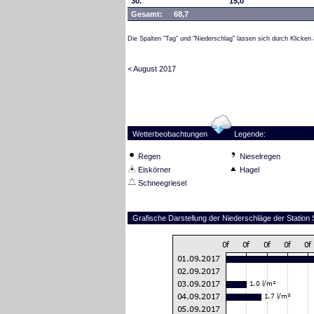
30.
15,0
Gesamt:
68,7
Die Spalten "Tag" und "Niederschlag" lassen sich durch Klicken 
< August 2017
Wetterbeobachtungen
Legende:
Regen
Nieselregen
Eiskörner
Hagel
Schneegriesel
Grafische Darstellung der Niederschläge der Stati