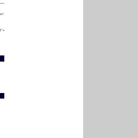
/m².
7 >