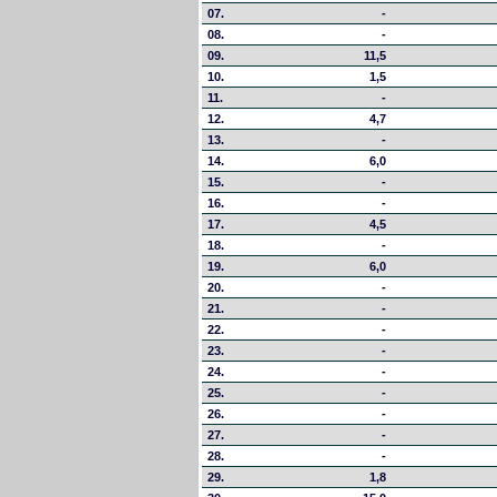
07.
-
08.
-
09.
11,5
10.
1,5
11.
-
12.
4,7
13.
-
14.
6,0
15.
-
16.
-
17.
4,5
18.
-
19.
6,0
20.
-
21.
-
22.
-
23.
-
24.
-
25.
-
26.
-
27.
-
28.
-
29.
1,8