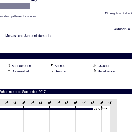
68,7
Die Angaben sind in l
auf den Spaltenkopf sortieren.
Oktober 201
Monats- und Jahresniederschlag
Schneeregen
Schnee
Graupel
Bodennebel
Gewitter
Nebelnässe
on Schemmerberg September 2017