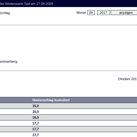
 der Wetterwarte Süd am 27.09.2009
Monat:
.
rschlag
chemmerberg.
Oktober 201
Niederschlag kumuliert
15,0
15,0
16,0
17,7
17,7
17,7