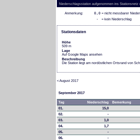
Niederschlagsstation aufgenommen ins Stationsnetz
Anmerkung:
0,0
= nicht messbarer Niede
-
= kein Niederschlag
Stationsdaten
Höhe
509 m
Lage
Auf Google Maps ansehen
Beschreibung
Die Station liegt am nordöstlichen Ortsrand von S
< August 2017
September 2017
Tag
Niederschlag
Bemerkung
01.
15,0
02.
-
03.
1,0
04.
1,7
05.
-
06.
-