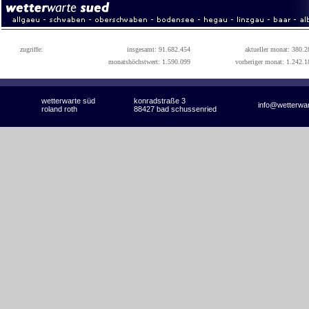
zugriffe:
insgesamt: 91.682.454
aktueller monat: 380.2
monatshöchstwert: 1.590.099
vorheriger monat: 1.242.1
wetterwarte süd
konradstraße 3
info@wetterwa
roland roth
88427 bad schussenried