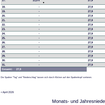
17.
21,0
27,9
k
18.
-
27,9
19.
-
27,9
20.
-
27,9
21.
-
27,9
22.
-
27,9
23.
-
27,9
24.
-
27,9
25.
-
27,9
26.
-
27,9
27.
-
27,9
28.
-
27,9
29.
-
27,9
30.
-
27,9
31.
-
27,9
Gesamt:
27,9
Die Spalten "Tag" und "Niederschlag" lassen sich durch Klicken auf den Spaltenkopf sortieren.
< April 2026
Monats- und Jahresniede