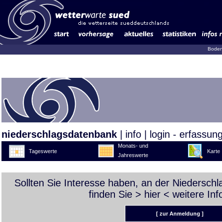
Boden
niederschlagsdatenbank
|
info
|
login - erfassun
Monats- und
Tageswerte
Karte
Jahreswerte
Sollten Sie Interesse haben, an der Niedersch
finden Sie >
hier
< weitere Inf
[ zur Anmeldung ]