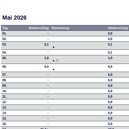
Mai 2026
Tag
Niederschlag
Bemerkung
Niederschlag 
01.
-
0,0
02.
-
0,0
03.
0,1
0,1
04.
-
0,1
05.
1,8
1,9
06.
5,0
6,9
07.
-
6,9
08.
-
6,9
09.
-
6,9
10.
-
6,9
11.
-
6,9
12.
-
6,9
13.
-
6,9
14.
-
6,9
15.
-
6,9
16.
-
6,9