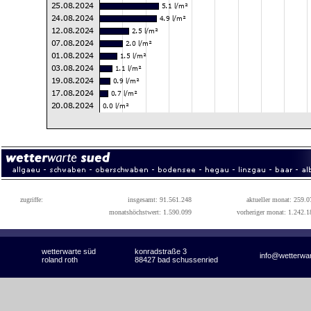
zugriffe:
insgesamt: 91.561.248
aktueller monat: 259.0
monatshöchstwert: 1.590.099
vorheriger monat: 1.242.1
wetterwarte süd
konradstraße 3
info@wetterwa
roland roth
88427 bad schussenried