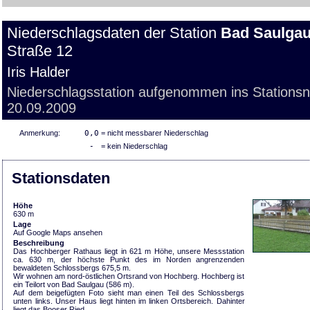
Niederschlagsdaten der Station
Bad Saulga
Straße 12
Iris Halder
Niederschlagsstation aufgenommen ins Stations
20.09.2009
Anmerkung:
0,0
= nicht messbarer Niederschlag
-
= kein Niederschlag
Stationsdaten
Höhe
630 m
Lage
Auf Google Maps ansehen
Beschreibung
Das Hochberger Rathaus liegt in 621 m Höhe, unsere Messstation
ca. 630 m, der höchste Punkt des im Norden angrenzenden
bewaldeten Schlossbergs 675,5 m.
Wir wohnen am nord-östlichen Ortsrand von Hochberg. Hochberg ist
ein Teilort von Bad Saulgau (586 m).
Auf dem beigefügten Foto sieht man einen Teil des Schlossbergs
unten links. Unser Haus liegt hinten im linken Ortsbereich. Dahinter
liegt das Booser Ried.