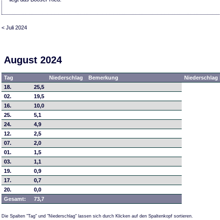
< Juli 2024
August 2024
Tag
Niederschlag
Bemerkung
Niederschlag 
18.
25,5
02.
19,5
16.
10,0
25.
5,1
24.
4,9
12.
2,5
07.
2,0
01.
1,5
03.
1,1
19.
0,9
17.
0,7
20.
0,0
Gesamt:
73,7
Die Spalten "Tag" und "Niederschlag" lassen sich durch Klicken auf den Spaltenkopf sortieren.