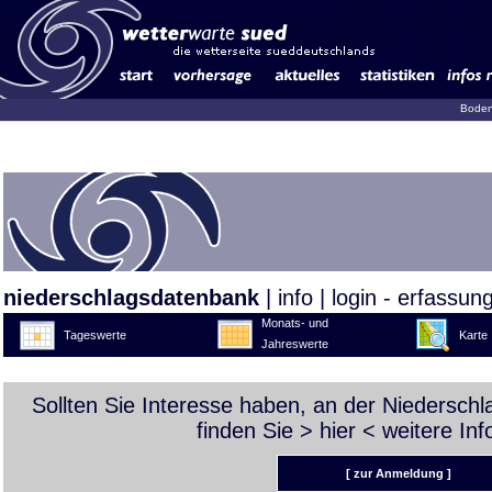
Boden
niederschlagsdatenbank
|
info
|
login - erfassun
Monats- und
Tageswerte
Karte
Jahreswerte
Sollten Sie Interesse haben, an der Niedersch
finden Sie >
hier
< weitere Inf
[ zur Anmeldung ]