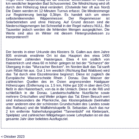
km westlicher liegenden Bad Schussenried. Die Windrichtung wird oft
durch den Höhenzug lokal verändert. (Ostwinde hier oft aus Nord)
Die Daten werden im 12-Minuten Turnus erfasst. Die Mindestmenge
zur Registrierung beträgt 0,3l/qm. Es handelt sich um einen
selbstentleerenden Wippenmesser. Der Regenmesser ist
Solarbetrieben und ohne Heizung. Auf Grund dessen sind die
Niederschlagsmengen bei Schneefall in der Regel nahezu NULL. Bei
Tauwetter jedoch werden die fehlenden Mengen ausgeglichen. Die
Werte sind also im Winter mit diesem Hintergrundwissen zu
interpretieren!!!
Der bereits in einer Urkunde des Klosters St. Gallen aus dem Jahre
805 erstmals erwähnte Ort ist das Hauptort des etwa 1400
Einwohner zählenden Haistergaus. Etwa 4 km südlich von
Haisterkirch und etwa 60 m höher gelegen ist bei der "Schanze" der
Übergang in das "Wurzacher Becken". Im Norden läuft das Tal sanft
zum Rißtal hin aus. Gut 1 km westlich (Richtung Bad Waldsee) wird
das Tal durch eine Eiszeitmoräne begrenzt. Diese ist zugleich die
Europäische Wasserscheide Rhein / Donau. Das Wasser der
zahlreichen Quellen des im Osten angrenzenden Haidgauer
Höhenzuges (Entfernung ca. 1.5 km, Höhe gut 100 m über dem Ort)
fließt in den Haisterbach, von da in die Umlach. Diese in die Riß und
schließlich in die Donau. Landwirtschaftliche Nutzfläche sowie
mehrere Ortschaften und Weiler prägen das Tal. Einen Besuch wert
sind insbesonders die Pfarrkirche, das Klostergebäude (beinhaltet
unter anderem eine der schönsten Grundschulen des Landes sowie
das Rathaus) und die Wallfahrtskapelle St. Sebastian. Auch das nur
2 km entfernte Naherholungsgebiet "Tannenbühl" mit Kletterpark,
Spielplatz und zahlreichen Wildgehegen sowie Lehrpfaden ist ein das
gesamte Jahr über beliebtes Ausflugsziel.
< Oktober 2023