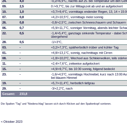
24.
4,0
-0,2/+6,9°C, nachts auf 25. bei Temperatur um den Gef
09.
2,5
0 /+9,7°C, bis zur Mittagszeit ab und an aufgelockert
10.
1,0
+3,7/+9,4°C, vormittags endender Regen, 13, 14 + 15:00 
07.
0,8
+4,2/+10,5°C, vormittags meist sonnig
26.
0,8
-0,8/+2,5°C, zwischen Schneeschauern und Schauern
06.
0,7
+5,9/+11,7°C, sonniger Vormittag, abends leichter Scha
22.
0,5
-1,4/+5,4°C, ganztags sinkende Temperatur - dabei S
übergehend
28.
0,5
-1/+3°C,
03.
-
+3,2/+7,3°C, spätherbstlich trüber und kühler Tag
01.
-
+4,8/+13,1°C, sonnig, nachmittags mit Cirren
08.
-
+1,8/+10,0°C, Wechsel aus Schleierwolken, teils stär
11.
-
+2,4/+7,6°C, zeitweise aufgelockert
15.
-
+4,9/+9,7°C, bis 10:30 sonnig, folgend bedeckt
23.
-
-1,6/+4,5°C, vormittags Hochnebel, kurz nach 13:00 A
bei blauem Himmel
19.
-
+5,7/+11,4°C, herbstlich tiefgrau
29.
-
-3/+2,2°C, nach
Gesamt:
233,8
Die Spalten "Tag" und "Niederschlag" lassen sich durch Klicken auf den Spaltenkopf sortieren.
< Oktober 2023