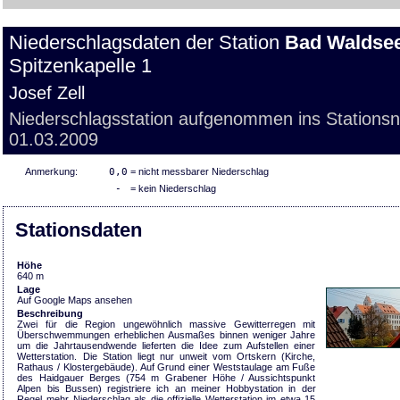
Niederschlagsdaten der Station
Bad Waldsee
Spitzenkapelle 1
Josef Zell
Niederschlagsstation aufgenommen ins Stations
01.03.2009
Anmerkung:
0,0
= nicht messbarer Niederschlag
-
= kein Niederschlag
Stationsdaten
Höhe
640 m
Lage
Auf Google Maps ansehen
Beschreibung
Zwei für die Region ungewöhnlich massive Gewitterregen mit
Überschwemmungen erheblichen Ausmaßes binnen weniger Jahre
um die Jahrtausendwende lieferten die Idee zum Aufstellen einer
Wetterstation. Die Station liegt nur unweit vom Ortskern (Kirche,
Rathaus / Klostergebäude). Auf Grund einer Weststaulage am Fuße
des Haidgauer Berges (754 m Grabener Höhe / Aussichtspunkt
Alpen bis Bussen) registriere ich an meiner Hobbystation in der
Regel mehr Niederschlag als die offizielle Wetterstation im etwa 15