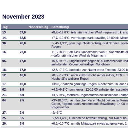
November 2023
Tag
Niederschlag
Bemerkung
13.
37,0
+8,2/+12,8°C, teils stürmischer Wind, regnerisch, kräft
14.
32,5
+7,7/+12,6°C, vormittags stark bewölkt, 14:00 bis Mitte
30.
28,0
-2,4/+1,3°C, ganztags Niederschlag, erst Schnee, spä
Regen
16.
23,0
+1,6/+8,7°C, ab 14:30 anhaltender von 2. Nachthälfte
- dafür stürmischer Wind ab Mitternacht
05.
17,0
+5,4/+9,6°C, ungemütlich: gegen 9:00 einsetzender un
anhaltender Regen bei kräftigen Windböen
18.
17,0
+2,8/+7,2°C, bedeckt, zur Nacht erste Tropfen, 23:00 b
12.
16,0
+0,5/+12,3°C, nach kalter Nacht immer milder, 13:00 - 1
Nachthälfte weiterer Regen
17.
10,0
+3/+8,7 nahezu ganztags Regen, Nacht zum 18. auch 
02.
9,5
+4,3/+9,1°C, sonnenlos, 12-18:00 anhaltender ausgieb
21.
8,0
+4,3/+9°C, mehrere Regenstaffeln bei sinkender Tempe
04.
7,5
+3/+10,5°C, nach frischer klarer Nacht bei bester Fern
Cirren, folgend rasch zunehmende Bewölkung, 14:00 er
Regenwetter
27.
7,0
-2/+3°C
25.
5,5
-2,5/+1,4°C, zunehmend bewölkt, windig, zur Nacht h
20.
5,0
+6,5/+10,7°C, um die Mittagszeit etwas aufgelockert, 2