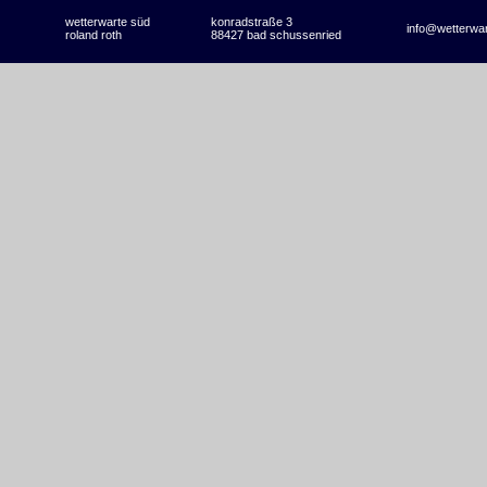
wetterwarte süd
konradstraße 3
info@wetterwa
roland roth
88427 bad schussenried