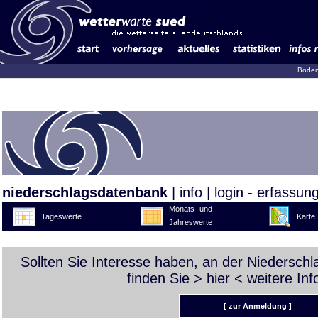
Boden
niederschlagsdatenbank
|
info
|
login - erfassun
Monats- und
Tageswerte
Karte
Jahreswerte
Sollten Sie Interesse haben, an der Niedersch
finden Sie >
hier
< weitere Inf
[ zur Anmeldung ]