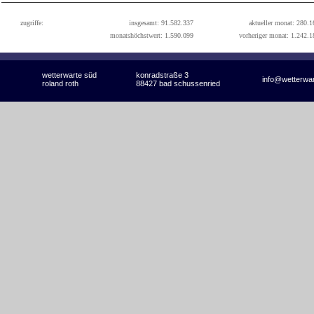
zugriffe:
insgesamt: 91.582.337
aktueller monat: 280.1
monatshöchstwert: 1.590.099
vorheriger monat: 1.242.1
wetterwarte süd
konradstraße 3
info@wetterwa
roland roth
88427 bad schussenried