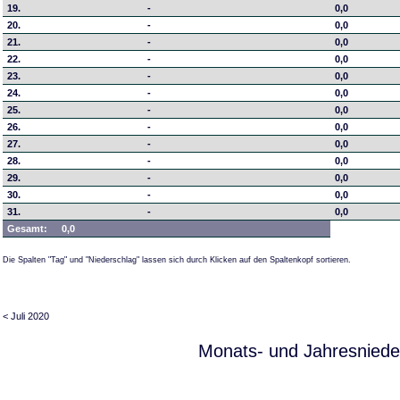
19.
-
0,0
20.
-
0,0
21.
-
0,0
22.
-
0,0
23.
-
0,0
24.
-
0,0
25.
-
0,0
26.
-
0,0
27.
-
0,0
28.
-
0,0
29.
-
0,0
30.
-
0,0
31.
-
0,0
Gesamt:
0,0
Die Spalten "Tag" und "Niederschlag" lassen sich durch Klicken auf den Spaltenkopf sortieren.
< Juli 2020
Monats- und Jahresniede