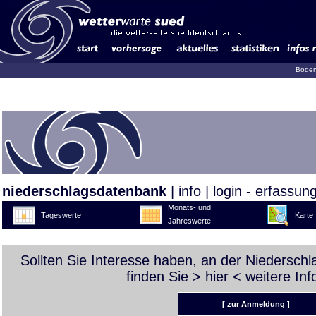
Boden
niederschlagsdatenbank
|
info
|
login - erfassun
Monats- und
Tageswerte
Karte
Jahreswerte
Sollten Sie Interesse haben, an der Niedersch
finden Sie >
hier
< weitere Inf
[ zur Anmeldung ]