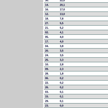
30.
22,0
14.
20,1
16.
17,0
12.
13,0
18.
7,8
27.
5,5
21.
5,2
02.
4,1
05.
4,0
17.
4,0
04.
3,8
20.
3,5
24.
3,5
25.
3,3
10.
2,8
09.
2,3
28.
1,8
06.
0,2
22.
0,2
26.
0,2
03.
0,1
15.
0,1
29.
0,1
23.
0,0