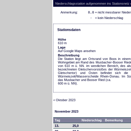
Niederschlagsstation aufgenommen ins Stationsnetz
Anmerkung:
0,0
= nicht messbarer Niede
-
= kein Niederschlag
Stationsdaten
Höhe
610 m
Lage
Auf Google Maps ansehen
Beschreibung
Die Station liegt am Ortsrand von Boos in einem
Wohngebiet am Rand des Musbacher-Booser Riede
von 610 m ü. NN. im westlichen Bereich, des a
bezeichneten Gletschervorstoßes der Würmeiszeit
Gletschertor) und Osten befindet sich die
Würmeiszeit/Wasserscheide Rhein-Donau. Im S
das Musbacher und Booser Ried (ca.
600 m ü. NN).
< Oktober 2023
November 2023
Tag
Niederschlag
Bemerkung
13.
25,0