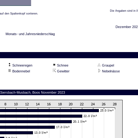
Die Angaben sind in l
auf den Spaltenkopf sortieren.
Dezember 202
Monats- und Jahresniederschlag
Schneeregen
Schnee
Graupel
Bodennebel
Gewitter
Nebelnässe
on Ebersbach-Musbach, Boos November 2023