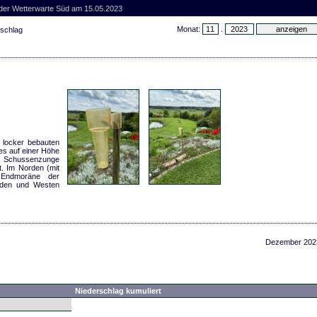
 der Wetterwarte Süd am 15.05.2023
Monat:
.
rschlag
 locker bebauten
s auf einer Höhe
ls Schussenzunge
. Im Norden (mit
 Endmoräne der
üden und Westen
Dezember 202
Niederschlag kumuliert