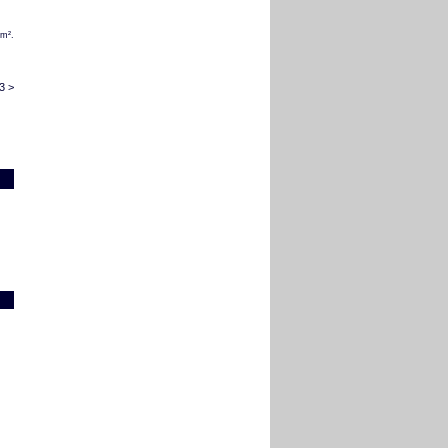
/m².
3 >