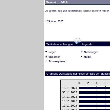
Gesamt:
149,6
Die Spalten "Tag" und "Niederschlag" lassen sich durch Klicken 
< Oktober 2023
Wetterbeobachtungen
Legende:
Regen
Nieselregen
Eiskörner
Hagel
Schneegriesel
Grafische Darstellung der Niederschläge der Stati