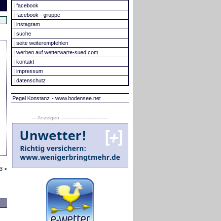
|
facebook
|
facebook - gruppe
|
instagram
|
suche
|
seite weiterempfehlen
|
werben auf wetterwarte-sued.com
|
kontakt
|
impressum
|
datenschutz
Pegel Konstanz
- www.bodensee.net
--- Anzeigen --------------------------------
3 >