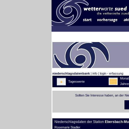
niederschlagsdatenbank
|
info
|
login - erfassung
Monat
Tageswerte
Jahre
Sollten Sie Interesse haben, an der N
Niederschlagsdaten der Station
Ebersbach-Mu
Rosemarie Stadler