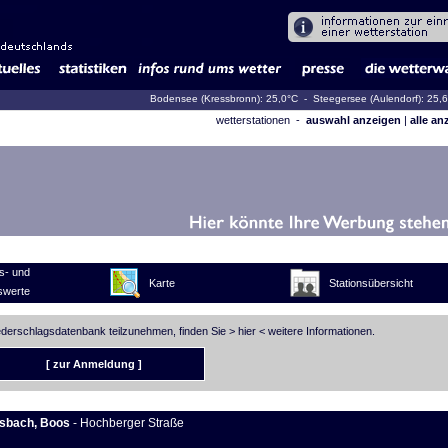
Bodensee (Kressbronn): 25,0°C
- Steegersee (Aulendorf): 25,
wetterstationen -
auswahl anzeigen
|
alle an
s- und
Karte
Stationsübersicht
swerte
iederschlagsdatenbank teilzunehmen, finden Sie >
hier
< weitere Informationen.
[ zur Anmeldung ]
sbach, Boos
- Hochberger Straße