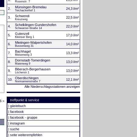
Rosenstr. 7
Münsingen-Bremelau
2.
24,3 l/m²
Teichackerhof 1
Schwendi
3.
22,5 l/m²
Kreuzweg
Schelklingen-Gundershofen
4.
22,0 l/m²
Schwarzer-Straße 14
Gutenzell
5.
17,0 l/m²
Kleinser Berg 1
Mietingen-Walpertshofen
6.
14,0 l/m²
Bussenweg 31
Bachhagel
7.
13,3 l/m²
Meisenweg 3
Dornstadt-Tomerdingen
8.
13,0 l/m²
Maienweg 9
Biberach-Bergerhausen
9.
13,0 l/m²
Löcherstr.1
Oberdischingen
10.
12,1 l/m²
Normannenstraße 7
Alle Niederschlagsstationen anzeigen
treffpunkt & service
6 >
|
gästebuch
|
facebook
|
facebook - gruppe
|
instagram
|
suche
|
seite weiterempfehlen