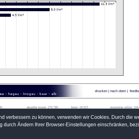
drucken
|
nach oben
|
feedb
49
aktueller monat: 276.780
heute: 18.923
momentan online: 104
99
vorheriger monat: 1.242.184
gestern: 62.026
tageshöchstwert: 111.010
fend verbessern zu können, verwenden wir Cookies. Durch die 
 durch Ändern Ihrer Browser-Einstellungen einschränken, bez
>>
kontakt
info@wetterwarte-sued.com
ussenried
>>
impressum