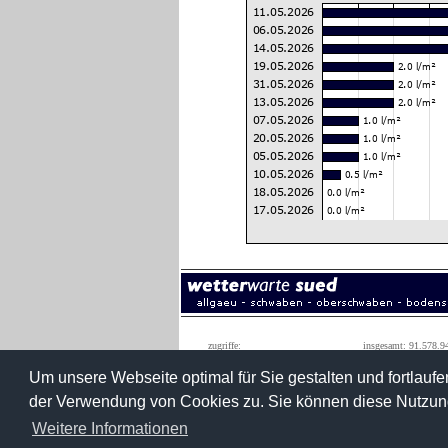
zugriffe:
insgesamt: 91.578.9
monatshöchstwert: 1.590.0
Um unsere Webseite optimal für Sie gestalten und fortlau
der Verwendung von Cookies zu. Sie können diese Nutzung
wetterwarte süd
konradstraße 3
Weitere Informationen
roland roth
88427 bad sch