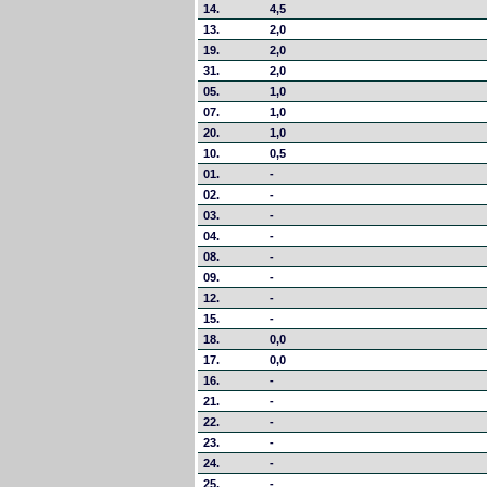
14.
4,5
13.
2,0
19.
2,0
31.
2,0
05.
1,0
07.
1,0
20.
1,0
10.
0,5
01.
-
02.
-
03.
-
04.
-
08.
-
09.
-
12.
-
15.
-
18.
0,0
17.
0,0
16.
-
21.
-
22.
-
23.
-
24.
-
25.
-