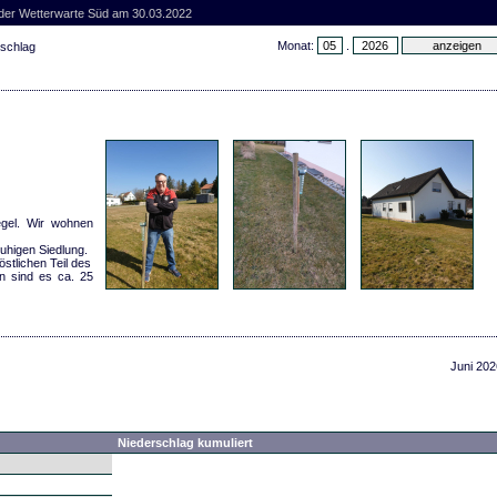
 der Wetterwarte Süd am 30.03.2022
Monat:
.
rschlag
gel. Wir wohnen
ruhigen Siedlung.
stlichen Teil des
n sind es ca. 25
Juni 202
Niederschlag kumuliert