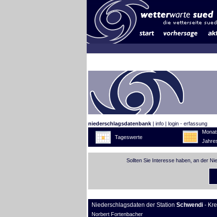
niederschlagsdatenbank
|
info
|
login - erfassung
Monat
Tageswerte
Jahre
Sollten Sie Interesse haben, an der N
Niederschlagsdaten der Station
Schwendi
- Kr
Norbert Fortenbacher