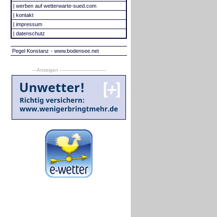
|
werben auf wetterwarte-sued.com
|
kontakt
|
impressum
|
datenschutz
Pegel Konstanz
- www.bodensee.net
--- Anzeigen --------------------------------