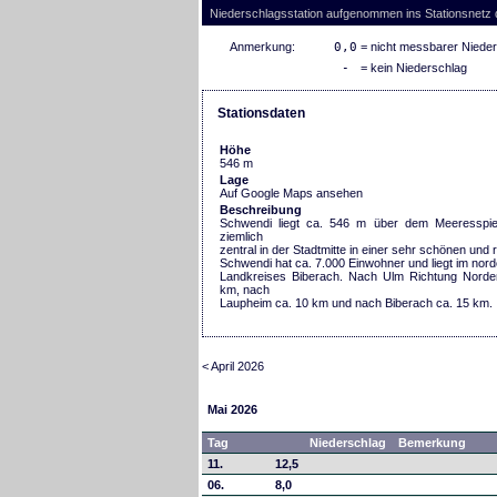
Niederschlagsstation aufgenommen ins Stationsnetz
Anmerkung:
0,0
= nicht messbarer Niede
-
= kein Niederschlag
Stationsdaten
Höhe
546 m
Lage
Auf Google Maps ansehen
Beschreibung
Schwendi liegt ca. 546 m über dem Meeresspie
ziemlich
zentral in der Stadtmitte in einer sehr schönen und 
Schwendi hat ca. 7.000 Einwohner und liegt im nordö
Landkreises Biberach. Nach Ulm Richtung Norde
km, nach
Laupheim ca. 10 km und nach Biberach ca. 15 km.
< April 2026
Mai 2026
Tag
Niederschlag
Bemerkung
11.
12,5
06.
8,0