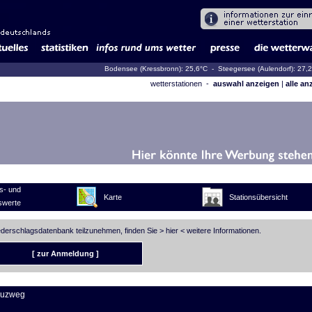
Bodensee (Kressbronn): 25,6°C
- Steegersee (Aulendorf): 27,
wetterstationen -
auswahl anzeigen
|
alle an
s- und
Karte
Stationsübersicht
swerte
iederschlagsdatenbank teilzunehmen, finden Sie >
hier
< weitere Informationen.
[ zur Anmeldung ]
euzweg