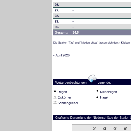
26.
-
27.
-
28.
-
29.
-
30.
-
Gesamt:
34,5
Die Spalten "Tag" und "Niederschlag" lassen sich durch Klicken 
< April 2026
Wetterbeobachtungen
Legende:
Regen
Nieselregen
Eiskörner
Hagel
Schneegriesel
Grafische Darstellung der Niederschläge der Station