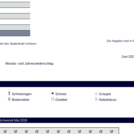
Die Angaben sind in l
auf den Spaltenkopf sortieren.
Juni 202
Monats- und Jahresniederschlag
Schneeregen
Schnee
Graupel
Bodennebel
Gewitter
Nebelnässe
 Schwendi Mai 2026