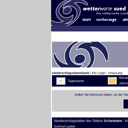
niederschlagsdatenbank
|
info
|
login - erfassung
Monat
Tageswerte
Jahre
Sollten Sie Interesse haben, an der N
Niederschlagsdaten der Station
Achstetten
- H
Gertrud Lauber