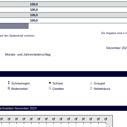
100,0
100,0
100,0
100,0
Die Angaben sind in l
auf den Spaltenkopf sortieren.
Dezember 202
Monats- und Jahresniederschlag
Schneeregen
Schnee
Graupel
Bodennebel
Gewitter
Nebelnässe
n Achstetten November 2023