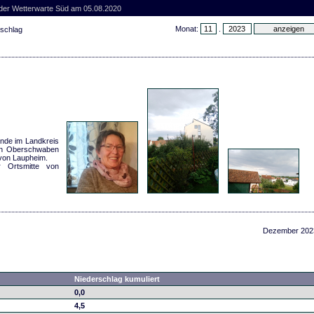
 der Wetterwarte Süd am 05.08.2020
Monat:
.
rschlag
inde im Landkreis
 in Oberschwaben
 von Laupheim.
r Ortsmitte von
Dezember 202
Niederschlag kumuliert
0,0
4,5