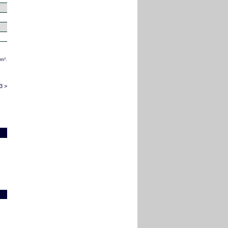
/m².
3 >