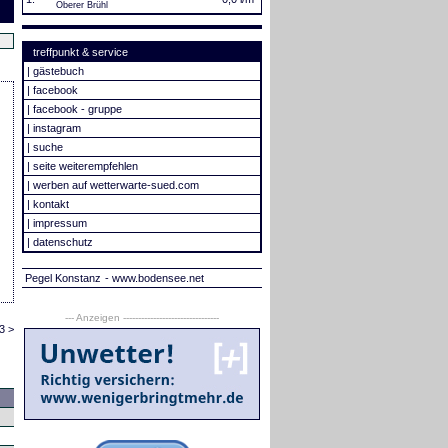
Oberer Brühl
treffpunkt & service
|
gästebuch
|
facebook
|
facebook - gruppe
|
instagram
|
suche
|
seite weiterempfehlen
|
werben auf wetterwarte-sued.com
|
kontakt
|
impressum
|
datenschutz
Pegel Konstanz
- www.bodensee.net
--- Anzeigen --------------------------------
3 >