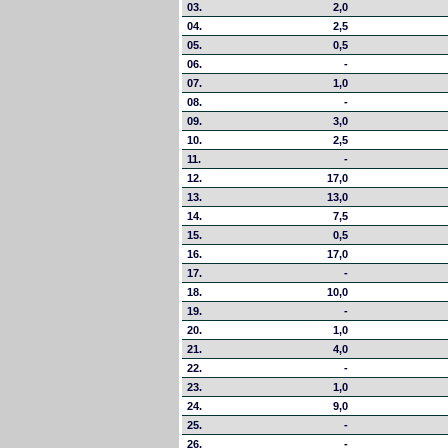
03.
2,0
04.
2,5
05.
0,5
06.
-
07.
1,0
08.
-
09.
3,0
10.
2,5
11.
-
12.
17,0
13.
13,0
14.
7,5
15.
0,5
16.
17,0
17.
-
18.
10,0
19.
-
20.
1,0
21.
4,0
22.
-
23.
1,0
24.
9,0
25.
-
26.
-