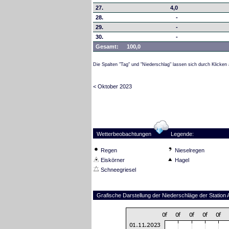
27.
4,0
28.
-
29.
-
30.
-
Gesamt:
100,0
Die Spalten "Tag" und "Niederschlag" lassen sich durch Klicken 
< Oktober 2023
Wetterbeobachtungen
Legende:
Regen
Nieselregen
Eiskörner
Hagel
Schneegriesel
Grafische Darstellung der Niederschläge der Statio