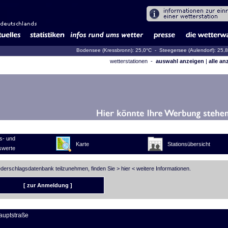
Bodensee (Kressbronn): 25,0°C
- Steegersee (Aulendorf): 25,
wetterstationen -
auswahl anzeigen
|
alle an
s- und
Karte
Stationsübersicht
swerte
iederschlagsdatenbank teilzunehmen, finden Sie >
hier
< weitere Informationen.
[ zur Anmeldung ]
auptstraße