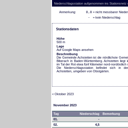
Niederschlagsstation aufgenommen ins Stationsnetz
Anmerkung:
0,0
= nicht messbarer Niede
-
= kein Niederschlag
Stationsdaten
Höhe
500 m
Lage
Auf Google Maps ansehen
Beschreibung
Die Gemeinde Achstetten ist die nördlichste Geme
Biberach in Baden-Württemberg. Achstetten liegt
im Tal der Rot etwa fünf Kilometer nord-nordöstlich
Die Niederschlagsstation befindet sich in de
Achstetten, umgeben von Obstgärten.
< Oktober 2023
November 2023
Tag
Niederschlag
Bemerkung
01.
-
02.
4,5