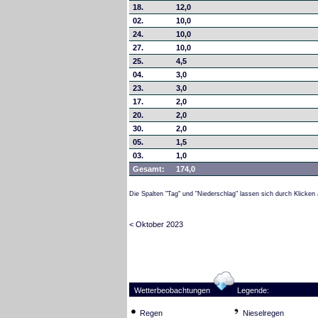
18.
12,0
02.
10,0
24.
10,0
27.
10,0
25.
4,5
04.
3,0
23.
3,0
17.
2,0
20.
2,0
30.
2,0
05.
1,5
03.
1,0
Gesamt:
174,0
Die Spalten "Tag" und "Niederschlag" lassen sich durch Klicken 
< Oktober 2023
Wetterbeobachtungen
Legende:
Regen
Nieselregen