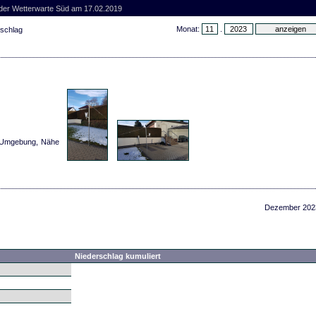
 der Wetterwarte Süd am 17.02.2019
Monat:
.
rschlag
er Umgebung, Nähe
Dezember 202
Niederschlag kumuliert