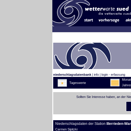
niederschlagsdatenbank
|
info
|
login - erfassung
Monat
Tageswerte
Jahre
Sollten Sie Interesse haben, an der N
Niederschlagsdaten der Station
Illerrieden-Wa
Carmen Sipitzki