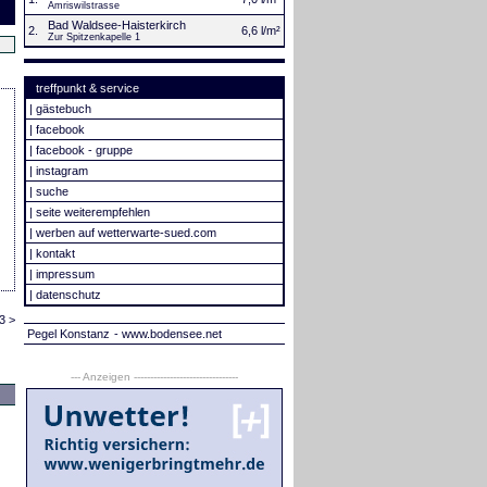
Amriswilstrasse
Bad Waldsee-Haisterkirch
2.
6,6 l/m²
Zur Spitzenkapelle 1
treffpunkt & service
|
gästebuch
|
facebook
|
facebook - gruppe
|
instagram
|
suche
|
seite weiterempfehlen
|
werben auf wetterwarte-sued.com
|
kontakt
|
impressum
|
datenschutz
3 >
Pegel Konstanz
- www.bodensee.net
--- Anzeigen --------------------------------