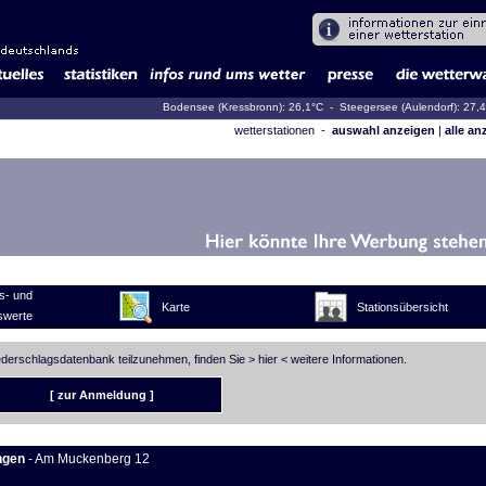
Bodensee (Kressbronn): 26,1°C
- Steegersee (Aulendorf): 27,
wetterstationen -
auswahl anzeigen
|
alle an
s- und
Karte
Stationsübersicht
swerte
iederschlagsdatenbank teilzunehmen, finden Sie >
hier
< weitere Informationen.
[ zur Anmeldung ]
ngen
- Am Muckenberg 12