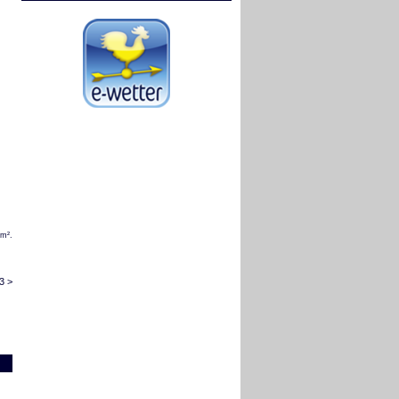
/m².
3 >