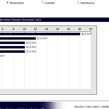
Bodennebel
Gewitter
Nebelnässe
n Illerrieden-Wangen November 2023
drucken
|
nach oben
|
feedb