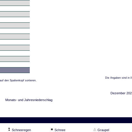
Die Angaben sind in l
auf den Spaltenkopf sortieren.
Dezember 202
Monats- und Jahresniederschlag
Schneeregen
Schnee
Graupel