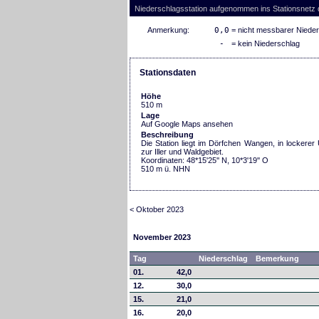
Niederschlagsstation aufgenommen ins Stationsnetz
Anmerkung:
0,0
= nicht messbarer Niede
-
= kein Niederschlag
Stationsdaten
Höhe
510 m
Lage
Auf Google Maps ansehen
Beschreibung
Die Station liegt im Dörfchen Wangen, in locker
zur Iller und Waldgebiet.
Koordinaten: 48*15'25'' N, 10*3'19'' O
510 m ü. NHN
< Oktober 2023
November 2023
Tag
Niederschlag
Bemerkung
01.
42,0
12.
30,0
15.
21,0
16.
20,0