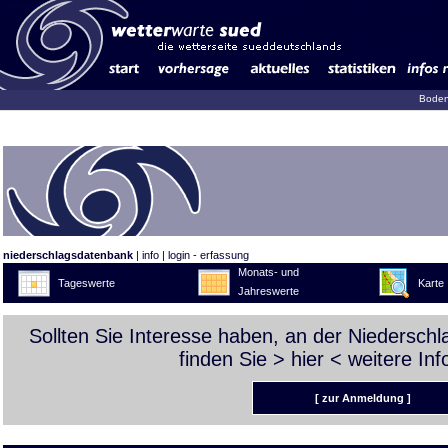
Boden
niederschlagsdatenbank
|
info
|
login - erfassung
Monats- und
Tageswerte
Karte
Jahreswerte
Sollten Sie Interesse haben, an der Niedersch
finden Sie >
hier
< weitere Inf
[ zur Anmeldung ]