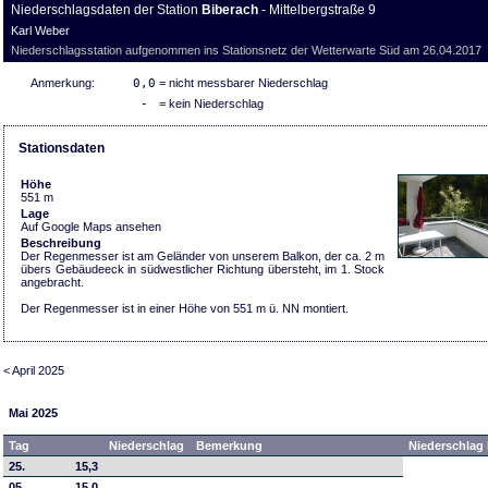
Niederschlagsdaten der Station
Biberach
- Mittelbergstraße 9
Karl Weber
Niederschlagsstation aufgenommen ins Stationsnetz der Wetterwarte Süd am 26.04.2017
Anmerkung:
0,0
= nicht messbarer Niederschlag
-
= kein Niederschlag
Stationsdaten
Höhe
551 m
Lage
Auf Google Maps ansehen
Beschreibung
Der Regenmesser ist am Geländer von unserem Balkon, der ca. 2 m
übers Gebäudeeck in südwestlicher Richtung übersteht, im 1. Stock
angebracht.
Der Regenmesser ist in einer Höhe von 551 m ü. NN montiert.
< April 2025
Mai 2025
Tag
Niederschlag
Bemerkung
Niederschlag 
25.
15,3
05.
15,0