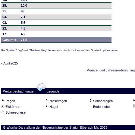
28.
10,0
21.
9,8
04.
7,1
03.
5,6
22.
4,5
17.
4,2
Gesamt:
71,5
Die Spalten "Tag" und "Niederschlag" lassen sich durch Klicken auf den Spaltenkopf sortieren.
< April 2025
Monats- und Jahresniederschlag
Wetterbeobachtungen
Legende:
Regen
Nieselregen
Schneeregen
Eiskörner
Hagel
Bodennebel
Schneegriesel
Grafische Darstellung der Niederschläge der Station Biberach Mai 2025