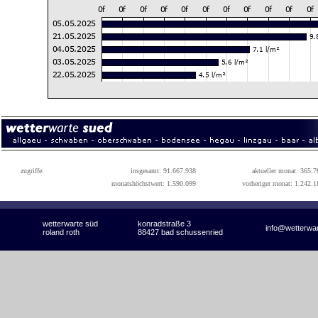
zugriffe:
insgesamt: 91.667.938
aktueller monat: 365.7
monatshöchstwert: 1.590.099
vorheriger monat: 1.242.1
wetterwarte süd
konradstraße 3
info@wetterwa
roland roth
88427 bad schussenried