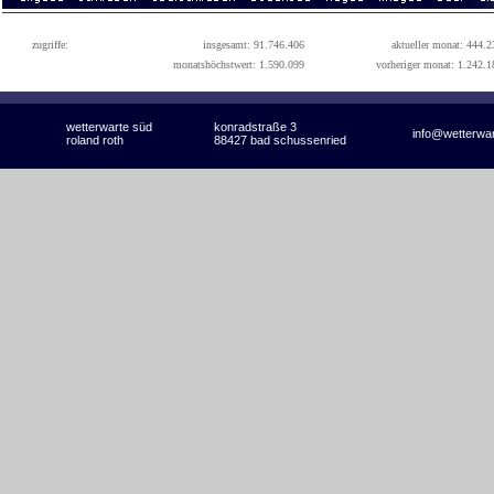
zugriffe:
insgesamt: 91.746.406
aktueller monat: 444.2
monatshöchstwert: 1.590.099
vorheriger monat: 1.242.1
wetterwarte süd
konradstraße 3
info@wetterwa
roland roth
88427 bad schussenried