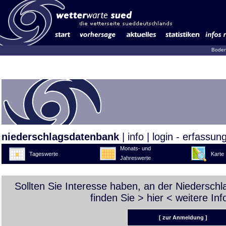
Boden
niederschlagsdatenbank
|
info
|
login - erfassun
Monats- und
Tageswerte
Karte
Jahreswerte
Sollten Sie Interesse haben, an der Niedersch
finden Sie >
hier
< weitere Inf
[ zur Anmeldung ]