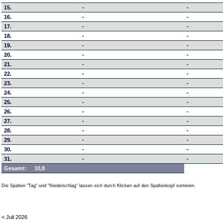
15.
-
-
16.
-
-
17.
-
-
18.
-
-
19.
-
-
20.
-
-
21.
-
-
22.
-
-
23.
-
-
24.
-
-
25.
-
-
26.
-
-
27.
-
-
28.
-
-
29.
-
-
30.
-
-
31.
-
-
Gesamt:
10,8
Die Spalten "Tag" und "Niederschlag" lassen sich durch Klicken auf den Spaltenkopf sortieren.
< Juli 2026