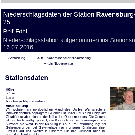
Niederschlagsdaten der Station
Ravensburg
25
Rolf Föhl
Niederschlagsstation aufgenommen ins Stations
16.07.2016
Anmerkung:
0,0
= nicht messbarer Niederschlag
-
= kein Niederschlag
Stationsdaten
Höhe
509 m
Lage
Auf Google Maps ansehen
Beschreibung
Wir wohnen am nordöstlichen Rand des Dorfes Wernsreute in
landwirtschaftlich geprägtem Gelände um unser Haus sind einige alte
Obstbäume aber nicht in der Nähe des Regenmessers. Die Gegend
ist nur leicht wellig geformt, die Windrichtung ist überwiegend aus
Südwest bis West. In der Richtung in ca. 4 km Entfernung liegt der
Gehrenberg der bei Gewitterlage nach unserer Erfahrung einen
Einfluss auf das Wetter in unserem Ort hat, vielleicht auch bei
normalem Niederschlag.