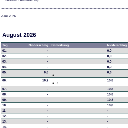
< Juli 2026
August 2026
Tag
Niederschlag
Bemerkung
Niederschlag 
01.
-
0,0
02.
-
0,0
03.
-
0,0
04.
-
0,0
05.
0,6
0,6
06.
10,2
10,8
07.
-
10,8
08.
-
10,8
09.
-
10,8
10.
-
10,8
11.
-
-
12.
-
-
13.
-
-
14.
-
-