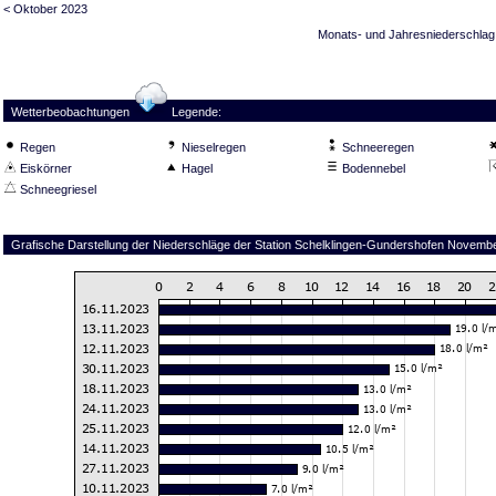
< Oktober 2023
Monats- und Jahresniederschlag
Wetterbeobachtungen
Legende:
Regen
Nieselregen
Schneeregen
Eiskörner
Hagel
Bodennebel
Schneegriesel
Grafische Darstellung der Niederschläge der Station Schelklingen-Gundershofen Novemb