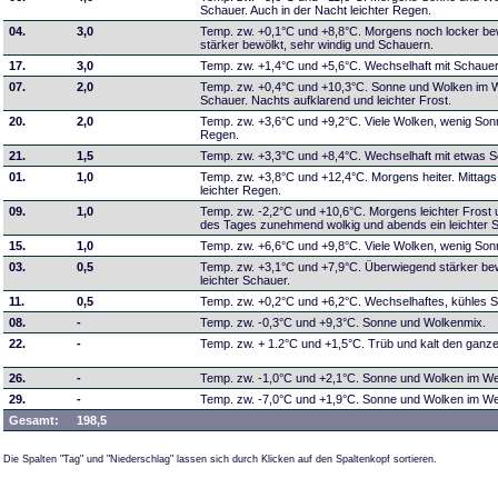
Schauer. Auch in der Nacht leichter Regen.
04.
3,0
Temp. zw. +0,1°C und +8,8°C. Morgens noch locker be
stärker bewölkt, sehr windig und Schauern.
17.
3,0
Temp. zw. +1,4°C und +5,6°C. Wechselhaft mit Schaue
07.
2,0
Temp. zw. +0,4°C und +10,3°C. Sonne und Wolken im W
Schauer. Nachts aufklarend und leichter Frost.
20.
2,0
Temp. zw. +3,6°C und +9,2°C. Viele Wolken, wenig Sonn
Regen.
21.
1,5
Temp. zw. +3,3°C und +8,4°C. Wechselhaft mit etwas 
01.
1,0
Temp. zw. +3,8°C und +12,4°C. Morgens heiter. Mitta
leichter Regen.
09.
1,0
Temp. zw. -2,2°C und +10,6°C. Morgens leichter Frost 
des Tages zunehmend wolkig und abends ein leichter 
15.
1,0
Temp. zw. +6,6°C und +9,8°C. Viele Wolken, wenig Son
03.
0,5
Temp. zw. +3,1°C und +7,9°C. Überwiegend stärker bew
leichter Schauer.
11.
0,5
Temp. zw. +0,2°C und +6,2°C. Wechselhaftes, kühles S
08.
-
Temp. zw. -0,3°C und +9,3°C. Sonne und Wolkenmix.
22.
-
Temp. zw. + 1.2°C und +1,5°C. Trüb und kalt den ganz
26.
-
Temp. zw. -1,0°C und +2,1°C. Sonne und Wolken im W
29.
-
Temp. zw. -7,0°C und +1,9°C. Sonne und Wolken im Wec
Gesamt:
198,5
Die Spalten "Tag" und "Niederschlag" lassen sich durch Klicken auf den Spaltenkopf sortieren.