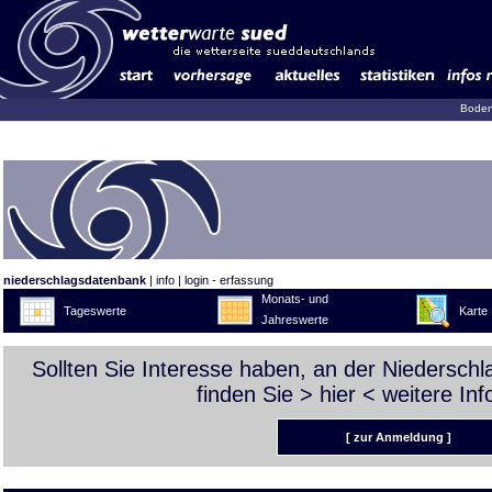
Boden
niederschlagsdatenbank
|
info
|
login - erfassung
Monats- und
Tageswerte
Karte
Jahreswerte
Sollten Sie Interesse haben, an der Niedersch
finden Sie >
hier
< weitere Inf
[ zur Anmeldung ]