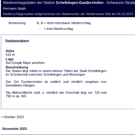
Niederschlagsdaten der Station
Schelklingen-Gundershofen
- Schwarzer-Straß
Hermann Späth
Niederschlagsstation aufgenommen ins Stationsnetz der Wetterwarte Süd am 04.10.2013
Anmerkung:
0,0
= nicht messbarer Niederschlag
-
= kein Niederschlag
Stationsdaten
Höhe
615 m
Lage
Auf Google Maps ansehen
Beschreibung
Die Station liegt mitten in einem kleinen Teilort der Stadt Schelklingen
im Schmiechtal zwischen Schelklingen und Münsingen.
Der Ort Gundershofen ist südlich und nördlich umgeben von
bewaldeten Hängen.
Die Albhochfläche südl. u. nördlich der Ortschaft liegt zw. 720 und
790 m üb. NN.
< Oktober 2023
November 2023