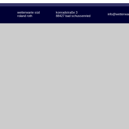
wetterwarte süd
konradstraße 3
info@wetterwa
roland roth
88427 bad schussenried