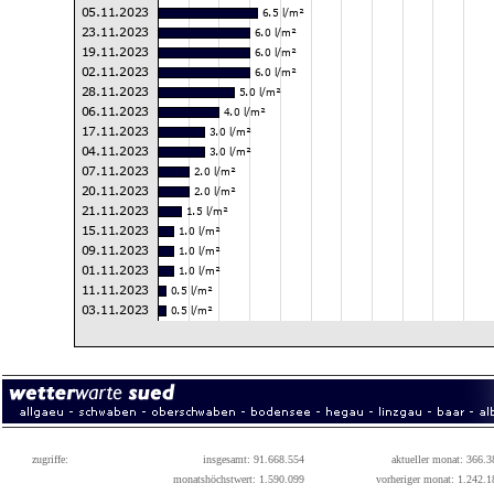
zugriffe:
insgesamt: 91.668.554
aktueller monat: 366.3
monatshöchstwert: 1.590.099
vorheriger monat: 1.242.1