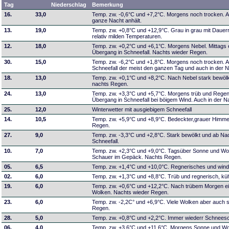
Tag
Niederschlag
Bemerkung
16.
33,0
Temp. zw. -0,6°C und +7,2°C. Morgens noch trocken. 
ganze Nacht anhält.
13.
19,0
Temp. zw. +0,8°C und +12,9°C. Grau in grau mit Dauer
relativ milden Temperaturen.
12.
18,0
Temp. zw. +0,2°C und +6,1°C. Morgens Nebel. Mittags 
Übergang in Schneefall. Nachts wieder Regen.
30.
15,0
Temp. zw. -6,2°C und +1,8°C. Morgens noch trocken. A
Schneefall der meist den ganzen Tag und auch in der N
18.
13,0
Temp. zw. +0,1°C und +8,2°C. Nach Nebel stark bewöl
nachts Regen.
24.
13,0
Temp. zw. +3,3°C und +5,7°C. Morgens trüb und Regen
Übergang in Schneefall bei böigem Wind. Auch in der Na
25.
12,0
Winterwetter mit ausgiebigem Schneefall
14.
10,5
Temp. zw. +5,9°C und +8,9°C. Bedeckter,grauer Himmel
Regen.
27.
9,0
Temp. zw. -3,3°C und +2,8°C. Stark bewölkt und ab Na
Schneefall.
10.
7,0
Temp. zw. +2,3°C und +9,0°C. Tagsüber Sonne und Wo
Schauer im Gepäck. Nachts Regen.
05.
6,5
Temp. zw. +1,4°C und +10,0°C. Regnerisches und wind
02.
6,0
Temp. zw. +1,3°C und +8,8°C. Trüb und regnerisch, küh
19.
6,0
Temp. zw. +0,6°C und +12,2°C. Nach trübem Morgen ei
Wolken. Nachts wieder Regen.
23.
6,0
Temp. zw. -2,2C° und +6,9°C. Viele Wolken aber auch
Regen.
28.
5,0
Temp. zw. +0,8°C und +2,2°C. Immer wiederr Schnees
06.
4,0
Temp. zw. +3,6°C und +11,6°C. Morgens Sonne und Wol