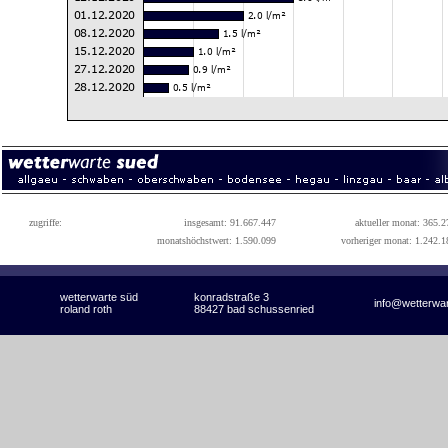
zugriffe:
insgesamt: 91.667.447
aktueller monat: 365.2
monatshöchstwert: 1.590.099
vorheriger monat: 1.242.1
wetterwarte süd
konradstraße 3
info@wetterwa
roland roth
88427 bad schussenried