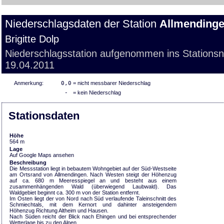
Niederschlagsdaten der Station
Allmending
Brigitte Dolp
Niederschlagsstation aufgenommen ins Stations
19.04.2011
Anmerkung:
0,0
= nicht messbarer Niederschlag
-
= kein Niederschlag
Stationsdaten
Höhe
564 m
Lage
Auf Google Maps ansehen
Beschreibung
Die Messstation liegt in bebautem Wohngebiet auf der Süd-Westseite
am Ortsrand von Allmendingen. Nach Westen steigt der Höhenzug
auf ca. 680 m Meeresspiegel an und besteht aus einem
zusammenhängenden Wald (überwiegend Laubwald). Das
Waldgebiet beginnt ca. 300 m von der Station entfernt.
Im Osten liegt der von Nord nach Süd verlaufende Taleinschnitt des
Schmiechtals, mit dem Kernort und dahinter ansteigendem
Höhenzug Richtung Altheim und Hausen.
Nach Süden reicht der Blick nach Ehingen und bei entsprechender
Wetterlage bis zu den Alpen.