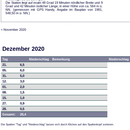
Die Station liegt auf exakt 48 Grad 19 Minuten nördlicher Breite und 9
Grad und 42 Minuten östlicher Länge, in einer Höhe von ca. 564 m ü.
NN. (gemessen mit GPS Handy, Angabe im Bauplan von 1981,
548,50 m ü- NN.)
< November 2020
Dezember 2020
Tag
Niederschlag
Bemerkung
Niederschlag 
21.
6,5
05.
6,0
31.
5,0
12.
3,0
01.
2,0
08.
1,5
15.
1,0
27.
0,9
28.
0,5
Gesamt:
26,4
Die Spalten "Tag" und "Niederschlag" lassen sich durch Klicken auf den Spaltenkopf sortieren.