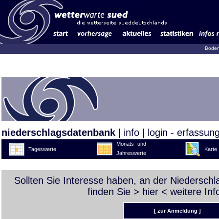
Boden
niederschlagsdatenbank
|
info
|
login - erfassun
Monats- und
Tageswerte
Karte
Jahreswerte
Sollten Sie Interesse haben, an der Niedersch
finden Sie >
hier
< weitere Inf
[ zur Anmeldung ]