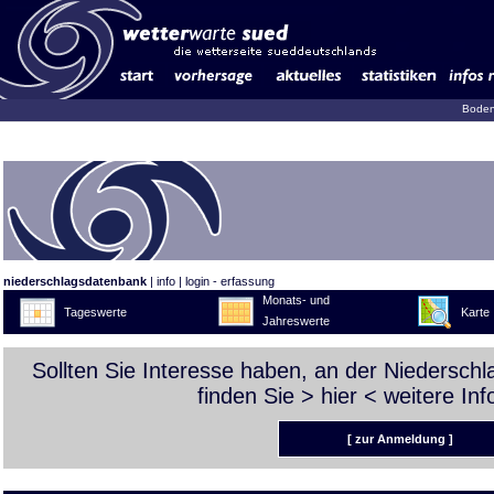
Boden
niederschlagsdatenbank
|
info
|
login - erfassung
Monats- und
Tageswerte
Karte
Jahreswerte
Sollten Sie Interesse haben, an der Niedersch
finden Sie >
hier
< weitere Inf
[ zur Anmeldung ]