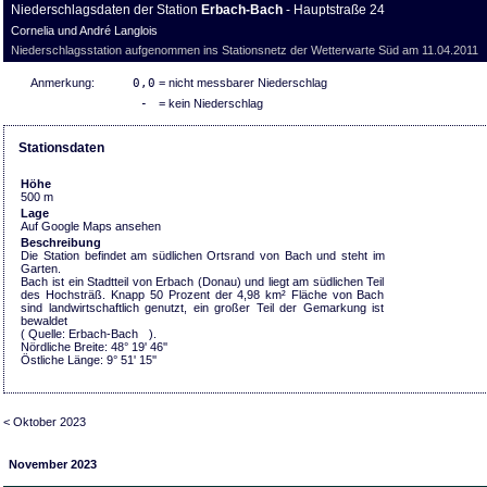
Niederschlagsdaten der Station
Erbach-Bach
- Hauptstraße 24
Cornelia und André Langlois
Niederschlagsstation aufgenommen ins Stationsnetz der Wetterwarte Süd am 11.04.2011
Anmerkung:
0,0
= nicht messbarer Niederschlag
-
= kein Niederschlag
Stationsdaten
Höhe
500 m
Lage
Auf Google Maps ansehen
Beschreibung
Die Station befindet am südlichen Ortsrand von Bach und steht im
Garten.
Bach ist ein Stadtteil von Erbach (Donau) und liegt am südlichen Teil
des Hochsträß. Knapp 50 Prozent der 4,98 km² Fläche von Bach
sind landwirtschaftlich genutzt, ein großer Teil der Gemarkung ist
bewaldet
( Quelle:
Erbach-Bach
).
Nördliche Breite: 48° 19' 46''
Östliche Länge: 9° 51' 15''
< Oktober 2023
November 2023