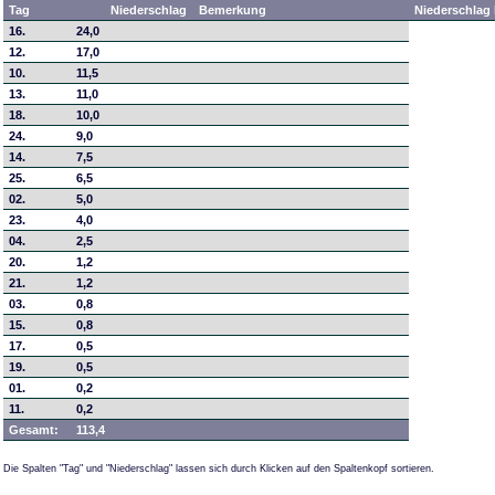
Tag
Niederschlag
Bemerkung
Niederschlag 
16.
24,0
12.
17,0
10.
11,5
13.
11,0
18.
10,0
24.
9,0
14.
7,5
25.
6,5
02.
5,0
23.
4,0
04.
2,5
20.
1,2
21.
1,2
03.
0,8
15.
0,8
17.
0,5
19.
0,5
01.
0,2
11.
0,2
Gesamt:
113,4
Die Spalten "Tag" und "Niederschlag" lassen sich durch Klicken auf den Spaltenkopf sortieren.