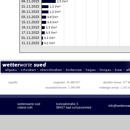
zugriffe:
insgesamt: 91.680.057
aktueller monat: 377.8
monatshöchstwert: 1.590.099
vorheriger monat: 1.242.1
wetterwarte süd
konradstraße 3
info@wetterwa
roland roth
88427 bad schussenried