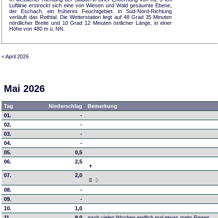
Luftlinie erstreckt sich eine von Wiesen und Wald gesäumte Ebene,
der Eschach, ein früheres Feuchtgebiet. In Süd-Nord-Richtung
verläuft das Rothtal. Die Wetterstation liegt auf 48 Grad 35 Minuten
nördlicher Breite und 10 Grad 12 Minuten östlicher Länge, in einer
Höhe von 480 m ü. NN.
< April 2026
Mai 2026
Tag
Niederschlag
Bemerkung
01.
-
02.
-
03.
-
04.
-
05.
0,5
06.
2,5
07.
2,0
08.
-
09.
-
10.
1,0
11.
9,0
nach vielen Wochen endlich mal etwas mehr Regen