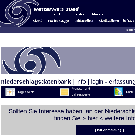
Boden
niederschlagsdatenbank
|
info
|
login - erfassun
Monats- und
Tageswerte
Karte
Jahreswerte
Sollten Sie Interesse haben, an der Niedersch
finden Sie >
hier
< weitere Inf
[ zur Anmeldung ]