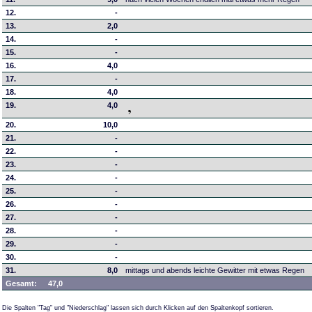
12.
-
13.
2,0
14.
-
15.
-
16.
4,0
17.
-
18.
4,0
19.
4,0
20.
10,0
21.
-
22.
-
23.
-
24.
-
25.
-
26.
-
27.
-
28.
-
29.
-
30.
-
31.
8,0
mittags und abends leichte Gewitter mit etwas Regen
Gesamt:
47,0
Die Spalten "Tag" und "Niederschlag" lassen sich durch Klicken auf den Spaltenkopf sortieren.