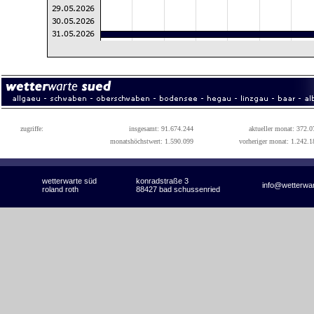
zugriffe:
insgesamt: 91.674.244
aktueller monat: 372.0
monatshöchstwert: 1.590.099
vorheriger monat: 1.242.1
wetterwarte süd
konradstraße 3
info@wetterwa
roland roth
88427 bad schussenried