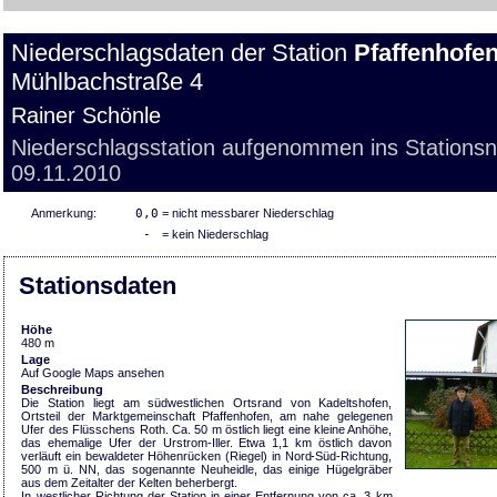
Niederschlagsdaten der Station
Pfaffenhofe
Mühlbachstraße 4
Rainer Schönle
Niederschlagsstation aufgenommen ins Stations
09.11.2010
Anmerkung:
0,0
= nicht messbarer Niederschlag
-
= kein Niederschlag
Stationsdaten
Höhe
480 m
Lage
Auf Google Maps ansehen
Beschreibung
Die Station liegt am südwestlichen Ortsrand von Kadeltshofen,
Ortsteil der Marktgemeinschaft Pfaffenhofen, am nahe gelegenen
Ufer des Flüsschens Roth. Ca. 50 m östlich liegt eine kleine Anhöhe,
das ehemalige Ufer der Urstrom-Iller. Etwa 1,1 km östlich davon
verläuft ein bewaldeter Höhenrücken (Riegel) in Nord-Süd-Richtung,
500 m ü. NN, das sogenannte Neuheidle, das einige Hügelgräber
aus dem Zeitalter der Kelten beherbergt.
In westlicher Richtung der Station in einer Entfernung von ca. 3 km