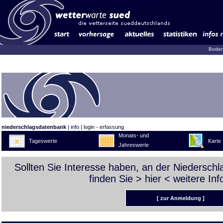
Boden
niederschlagsdatenbank
|
info
|
login - erfassung
Monats- und
Tageswerte
Karte
Jahreswerte
Sollten Sie Interesse haben, an der Niedersch
finden Sie >
hier
< weitere Inf
[ zur Anmeldung ]