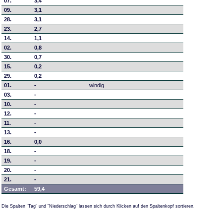
07.
3,4
09.
3,1
28.
3,1
23.
2,7
14.
1,1
02.
0,8
30.
0,7
15.
0,2
29.
0,2
01.
-
windig
03.
-
10.
-
12.
-
11.
-
13.
-
16.
0,0
18.
-
19.
-
20.
-
21.
-
Gesamt:
59,4
Die Spalten "Tag" und "Niederschlag" lassen sich durch Klicken auf den Spaltenkopf sortieren.