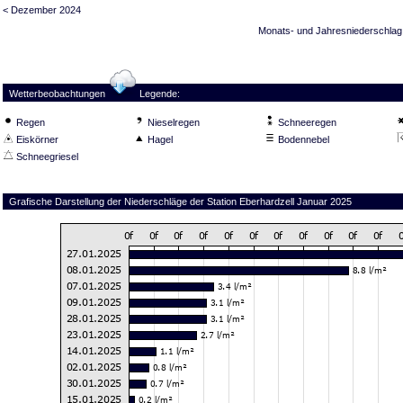
< Dezember 2024
Monats- und Jahresniederschlag
Wetterbeobachtungen
Legende:
Regen
Nieselregen
Schneeregen
Eiskörner
Hagel
Bodennebel
Schneegriesel
Grafische Darstellung der Niederschläge der Station Eberhardzell Januar 2025