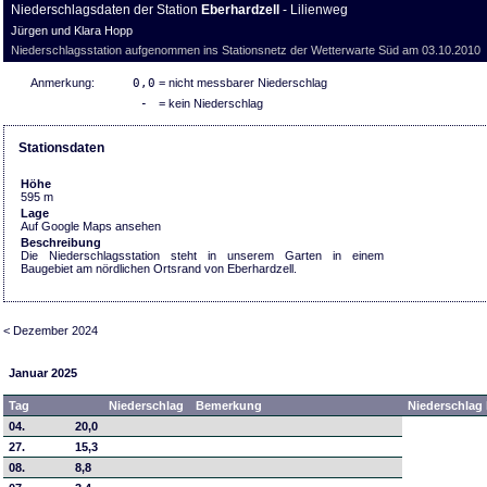
Niederschlagsdaten der Station
Eberhardzell
- Lilienweg
Jürgen und Klara Hopp
Niederschlagsstation aufgenommen ins Stationsnetz der Wetterwarte Süd am 03.10.2010
Anmerkung:
0,0
= nicht messbarer Niederschlag
-
= kein Niederschlag
Stationsdaten
Höhe
595 m
Lage
Auf Google Maps ansehen
Beschreibung
Die Niederschlagsstation steht in unserem Garten in einem
Baugebiet am nördlichen Ortsrand von Eberhardzell.
< Dezember 2024
Januar 2025
Tag
Niederschlag
Bemerkung
Niederschlag 
04.
20,0
27.
15,3
08.
8,8