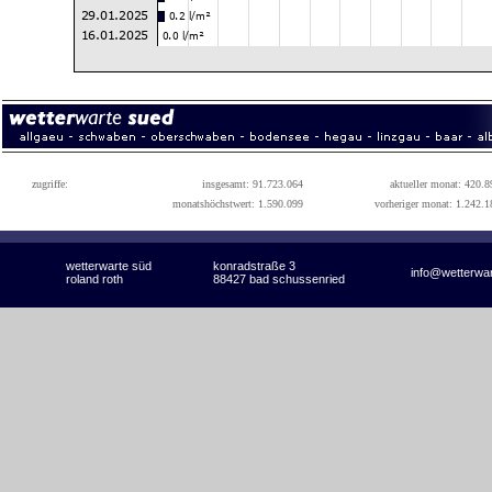
zugriffe:
insgesamt: 91.723.064
aktueller monat: 420.8
monatshöchstwert: 1.590.099
vorheriger monat: 1.242.1
wetterwarte süd
konradstraße 3
info@wetterwa
roland roth
88427 bad schussenried